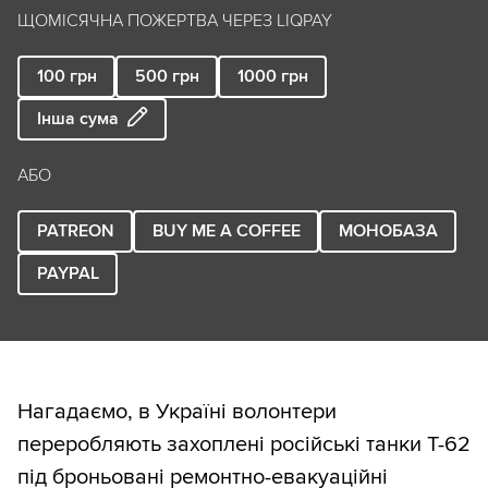
ЩОМІСЯЧНА ПОЖЕРТВА ЧЕРЕЗ LIQPAY
100
грн
500
грн
1000
грн
Інша сума
АБО
PATREON
BUY ME A COFFEE
МОНОБАЗА
PAYPAL
Нагадаємо, в Україні волонтери
переробляють захоплені російські танки Т-62
під броньовані ремонтно-евакуаційні