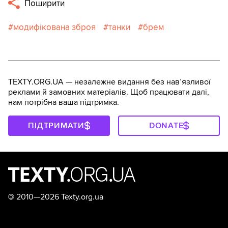
Поширити
модифікована зброя
танки
брем
TEXTY.ORG.UA — незалежне видання без навʼязливої
реклами й замовних матеріалів. Щоб працювати далі,
нам потрібна ваша підтримка.
ПІДТРИМАТИ
DONATE
©
2010—2026 Texty.org.ua