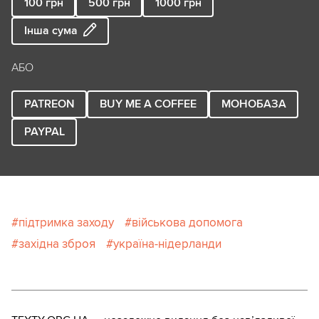
100
грн
500
грн
1000
грн
Інша сума
АБО
PATREON
BUY ME A COFFEE
МОНОБАЗА
PAYPAL
підтримка заходу
військова допомога
західна зброя
україна-нідерланди