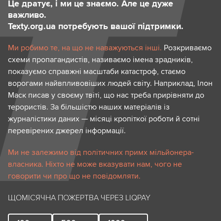
Це дратує, і ми це знаємо. Але це дуже
важливо.
Texty.org.ua потребують вашої підтримки.
Ми робимо те, на що не наважуються інші.
Розкриваємо
схеми пропагандистів, називаємо імена зрадників,
показуємо справжні масштаби катастроф, стаємо
ворогами найвпливовіших людей світу. Наприклад, Ілон
Маск писав у своєму твіті, що нас треба прирівняти до
терористів. За більшістю наших матеріалів із
журналістики даних — місяці кропіткої роботи й сотні
перевірених джерел інформації.
Ми не залежимо від політичних примх мільйонера-
власника. Ніхто не може вказувати нам, чого не
говорити чи про що не повідомляти.
ЩОМІСЯЧНА ПОЖЕРТВА ЧЕРЕЗ LIQPAY