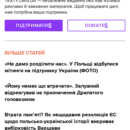
TEXTY.ORG.UA — незалежне видання без навʼязливої
реклами й замовних матеріалів. Щоб працювати далі,
нам потрібна ваша підтримка.
ПІДТРИМАТИ
DONATE
БІЛЬШЕ СТАТЕЙ
«Не дамо розділити нас». У Польщі відбулися
мітинги на підтримку України (ФОТО)
«Йому немає що втрачати». Залужний
відреагував на призначення Драпатого
головкомом
Втрата пам’яті? Як нещодавня резолюція ЄС
щодо польсько-української історії викриває
вибірковість Варшави