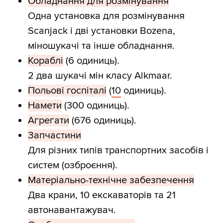
Обладнання для розмінування
Одна установка для розмінування
Scanjack і дві установки Bozena,
міношукачі та інше обладнання.
Кораблі
(6 одиниць).
2 два шукачі мін класу Alkmaar.
Польові госпіталі
(
10
одиниць).
Намети
(300 одиниць).
Агрегати
(676 одиниць).
Запчастини
Для різних типів транспортних засобів і
систем (озброєння).
Матеріально-технічне забезпечення
Два крани, 10 екскаваторів та 21
автонавантажувач.