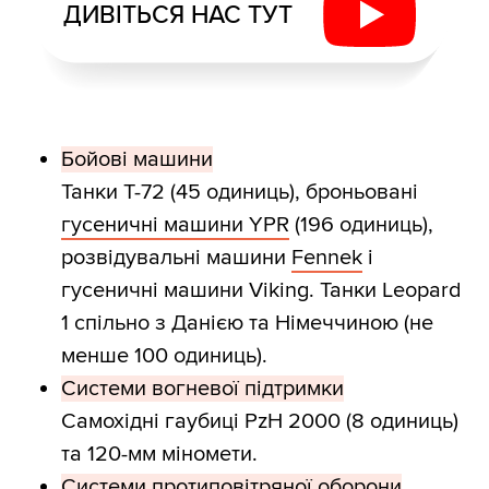
ДИВІТЬСЯ НАС ТУТ
Бойові машини
Танки Т-72 (45 одиниць), броньовані
гусеничні машини YPR
(196 одиниць),
розвідувальні машини
Fennek
і
гусеничні машини Viking. Танки Leopard
1 спільно з Данією та Німеччиною (не
менше 100 одиниць).
Системи вогневої підтримки
Самохідні гаубиці PzH 2000 (8 одиниць)
та 120-мм міномети.
Системи протиповітряної оборони