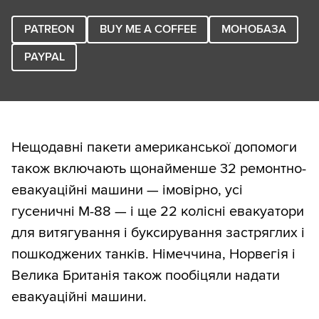
PATREON
BUY ME A COFFEE
МОНОБАЗА
PAYPAL
Нещодавні пакети американської допомоги
також включають щонайменше 32 ремонтно-
евакуаційні машини — імовірно, усі
гусеничні M-88 — і ще 22 колісні евакуатори
для витягування і буксирування застряглих і
пошкоджених танків. Німеччина, Норвегія і
Велика Британія також пообіцяли надати
евакуаційні машини.