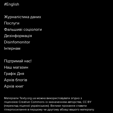
#English
Журналістика даних
Послуги
Фальшиві соціологи
Дезінформація
Disinfomonitor
Інтернам
Підтримай нас!
Наш магазин
Графік Дня
Архів блогів
Архів книг
Матеріали Texty.org.ua можна використовувати згідно з
ліцензією
Creative Commons із зазначенням авторства, CC BY
(переклад ліцензії
українською
). Велике прохання ставити
гіперпосилання в першому чи другому абзаці вашого матеріалу.