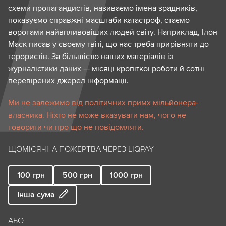
схеми пропагандистів, називаємо імена зрадників,
показуємо справжні масштаби катастроф, стаємо
ворогами найвпливовіших людей світу. Наприклад, Ілон
Маск писав у своєму твіті, що нас треба прирівняти до
терористів. За більшістю наших матеріалів із
журналістики даних — місяці кропіткої роботи й сотні
перевірених джерел інформації.
Ми не залежимо від політичних примх мільйонера-
власника. Ніхто не може вказувати нам, чого не
говорити чи про що не повідомляти.
ЩОМІСЯЧНА ПОЖЕРТВА ЧЕРЕЗ LIQPAY
100
грн
500
грн
1000
грн
Інша сума
АБО