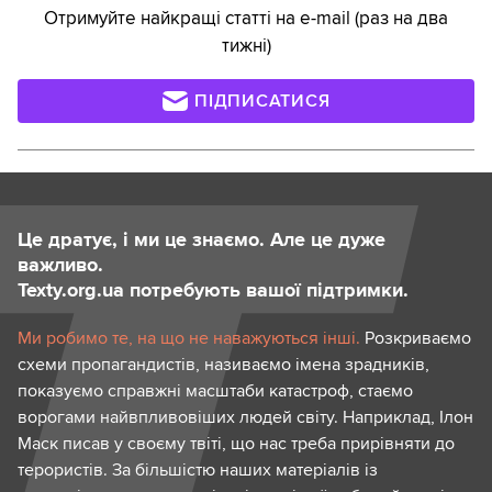
Отримуйте найкращі статті на e-mail (раз на два
тижні)
ПІДПИСАТИСЯ
Це дратує, і ми це знаємо. Але це дуже
важливо.
Texty.org.ua потребують вашої підтримки.
Ми робимо те, на що не наважуються інші.
Розкриваємо
схеми пропагандистів, називаємо імена зрадників,
показуємо справжні масштаби катастроф, стаємо
ворогами найвпливовіших людей світу. Наприклад, Ілон
Маск писав у своєму твіті, що нас треба прирівняти до
терористів. За більшістю наших матеріалів із