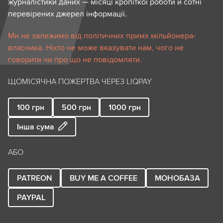
журналістики даних — місяці кропіткої роботи й сотні
перевірених джерел інформації.
Ми не залежимо від політичних примх мільйонера-
власника. Ніхто не може вказувати нам, чого не
говорити чи про що не повідомляти.
ЩОМІСЯЧНА ПОЖЕРТВА ЧЕРЕЗ LIQPAY
100
грн
500
грн
1000
грн
Інша сума
АБО
PATREON
BUY ME A COFFEE
МОНОБАЗА
PAYPAL