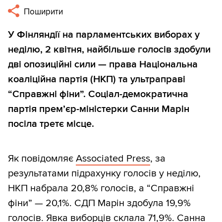
Поширити
У Фінляндії на парламентських виборах у
неділю, 2 квітня, найбільше голосів здобули
дві опозиційні сили — права Національна
коаліційна партія (НКП) та ультраправі
“Справжні фіни”. Соціал-демократична
партія прем’єр-міністерки Санни Марін
посіла третє місце.
Як повідомляє
Associated Press
, за
результатами підрахунку голосів у неділю,
НКП набрала 20,8% голосів, а “Справжні
фіни” — 20,1%. СДП Марін здобула 19,9%
голосів. Явка виборців склала 71,9%. Санна