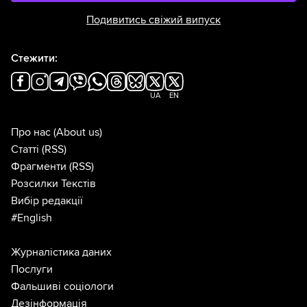
Подивитись свіжий випуск
Стежити:
UA
EN
Про нас
(About us)
Статті
(RSS)
Фрагменти
(RSS)
Розсилки Текстів
Вибір редакції
#English
Журналістика даних
Послуги
Фальшиві соціологи
Дезінформація