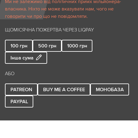
Ми не залежимо від політичних примх мільйонера-
власника. Ніхто не може вказувати нам, чого не
говорити чи про що не повідомляти.
ЩОМІСЯЧНА ПОЖЕРТВА ЧЕРЕЗ LIQPAY
100
грн
500
грн
1000
грн
Інша сума
АБО
PATREON
BUY ME A COFFEE
МОНОБАЗА
PAYPAL