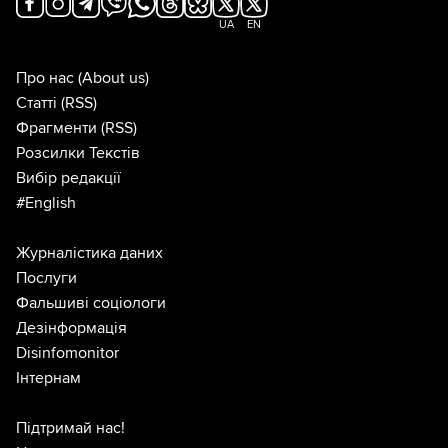
UA
EN
Про нас
(About us)
Статті
(RSS)
Фрагменти
(RSS)
Розсилки Текстів
Вибір редакції
#English
Журналістика даних
Послуги
Фальшиві соціологи
Дезінформація
Disinfomonitor
Інтернам
Підтримай нас!