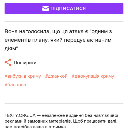
ПІДПИСАТИСЯ
Вона наголосила, що ця атака є "одним з
елементів плану, який передує активним
діям".
Поширити
вибухи в криму
джанкой
деокупація криму
бавовна
TEXTY.ORG.UA — незалежне видання без навʼязливої
реклами й замовних матеріалів. Щоб працювати далі,
нам потрібна ваша підтримка.