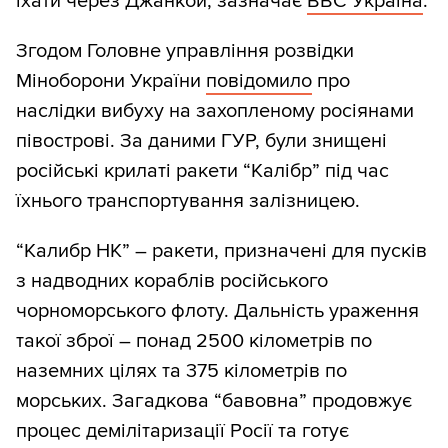
їхати через Джанкой, зазначає
BBC Україна
.
Згодом Головне управління розвідки
Міноборони України
повідомило
про
наслідки вибуху на захопленому росіянами
півострові. За даними ГУР, були знищені
російські крилаті ракети “Калібр” під час
їхнього транспортування залізницею.
“Калибр НК” ― ракети, призначені для пусків
з надводних кораблів російського
чорноморського флоту. Дальність ураження
такої зброї ― понад 2500 кілометрів по
наземних цілях та 375 кілометрів по
морських. Загадкова “бавовна” продовжує
процес демілітаризації Росії та готує