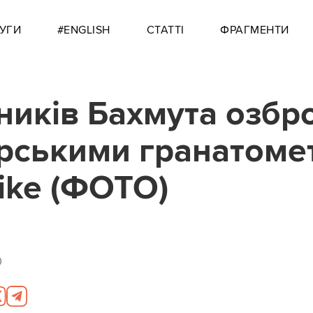
УГИ
#ENGLISH
СТАТТІ
ФРАГМЕНТИ
ників Бахмута озбр
рськими гранатоме
pike (ФОТО)
0