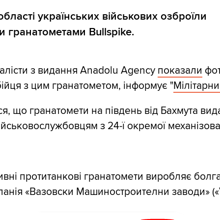
області українських військових озброїли
 гранатометами Bullspike.
алісти з видання Anadolu Agency
показали
фот
бійця з цим гранатометом, інформує "
Мілітарн
я, що гранатомети на південь від Бахмута вид
ійськовослужбовцям з 24-ї окремої механізова
тивні протитанкові гранатомети виробляє болг
анія «Вазовски Машиностроителни заводи» («