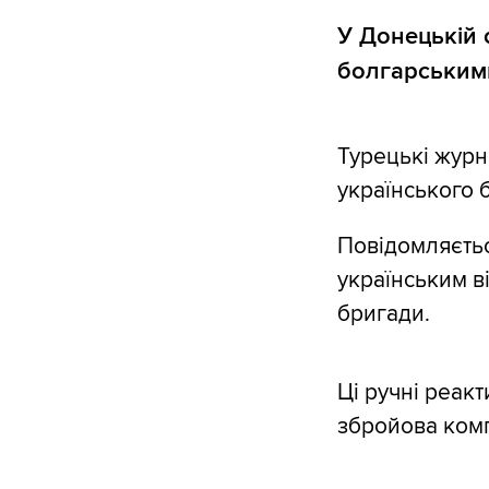
У Донецькій 
болгарськими
Турецькі журн
українського 
Повідомляєтьс
українським в
бригади.
Ці ручні реак
збройова комп