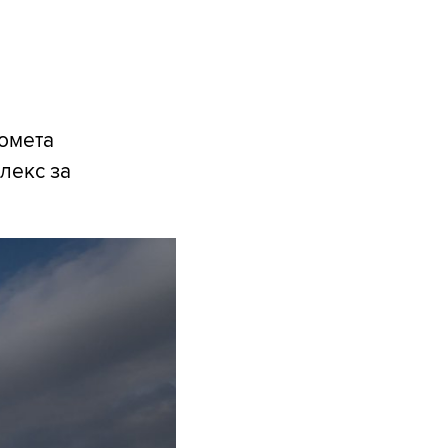
томета
лекс за