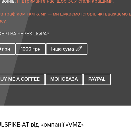
 воїнів.
Підтримайте нас, щоб ЗСУ стали кращими.
 трафіком і кліками — ми шукаємо історії, які вважаємо 
су.
ЕРТВА ЧЕРЕЗ LIQPAY
0
грн
1000
грн
Інша сума
UY ME A COFFEE
МОНОБАЗА
PAYPAL
LSPIKE-AT від компанії «VMZ»