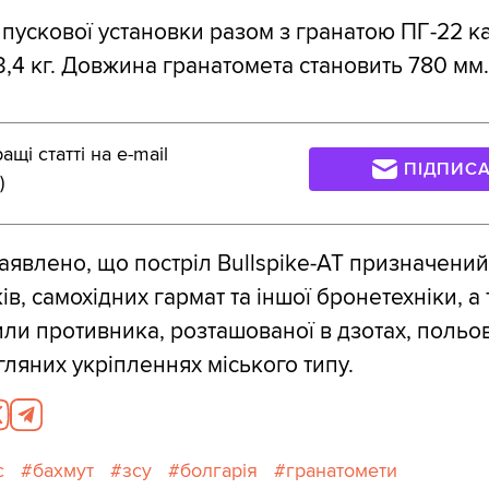
 пускової установки разом з гранатою ПГ-22 ка
3,4 кг. Довжина гранатомета становить 780 мм.
щі статті на e-mail
ПІДПИС
)
явлено, що постріл Bullspike-AT призначений
в, самохідних гармат та іншої бронетехніки, а
или противника, розташованої в дзотах, польо
гляних укріпленнях міського типу.
с
бахмут
зсу
болгарія
гранатомети