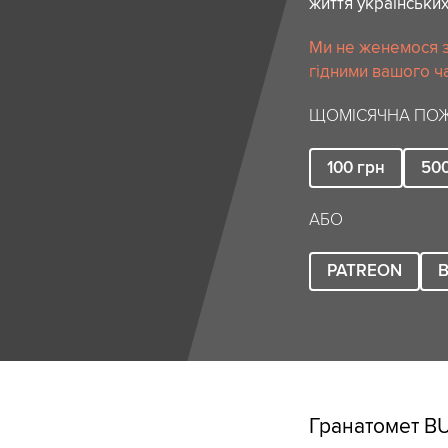
життя українських
Ми не женемося за
гідними вашого ча
ЩОМІСЯЧНА ПОЖ
100
грн
50
АБО
PATREON
B
Гранатомет BU