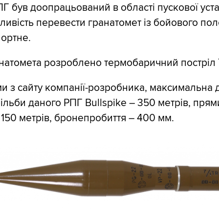
Г був доопрацьований в області пускової уст
ливість перевести гранатомет із бойового по
портне.
натомета розроблено термобаричний постріл 
ми з сайту компанії-розробника, максимальна 
рільби даного РПГ Bullspike – 350 метрів, пря
150 метрів, бронепробиття – 400 мм.