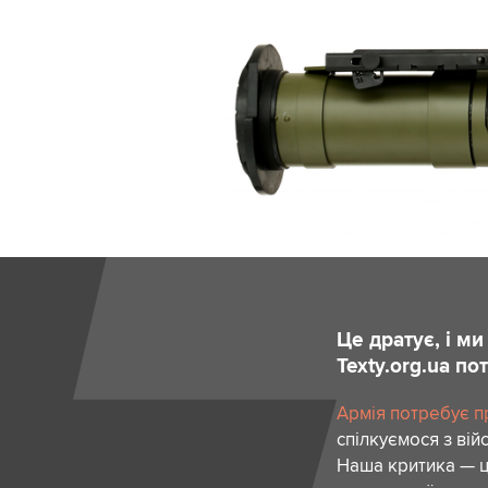
Це дратує, і м
Texty.org.ua п
Армія потребує пр
спілкуємося з вій
Наша критика — ц