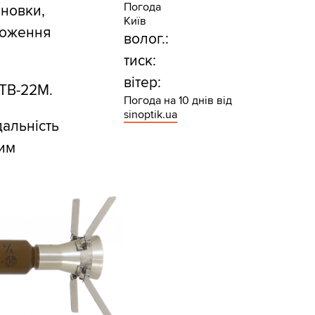
Погода
ановки,
Київ
ложення
волог.:
тиск:
вітер:
TB-22M.
Погода на 10 днів від
sinoptik.ua
дальність
мим