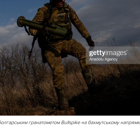
олгарським гранатометом Bullspike на бахмутському напрямк