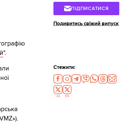
ПІДПИСАТИСЯ
Подивитись свіжий випуск
ографію
ий
".
Стежити:
али
ної
UA
EN
арська
VMZ»).