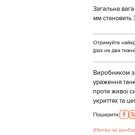
Загальна вага
мм становить 
Отримуйте найкра
(раз на два тижні
Виробником за
ураження танкі
проти живої с
укриттях та це
Поширити
:
битва за донба