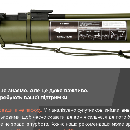
и це знаємо. Але це дуже важливо.
отребують вашої підтримки.
авди, а не пафосу.
Ми аналізуємо супутникові знімки, вив
ськовими, щоб чесно сказати, де армія сильна, а де потріб
е не зрада, а турбота. Кожна наша рекомендація може в