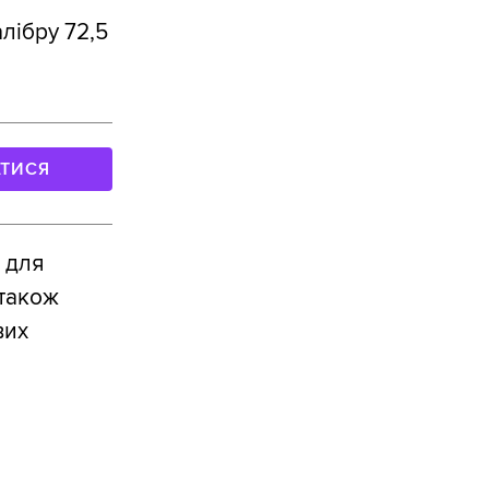
лібру 72,5
АТИСЯ
 для
 також
вих