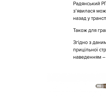
Радянський РП
з’явилася мож
назад у транс
Також для гра
Згідно з дани
прицільної ст
наведенням – 