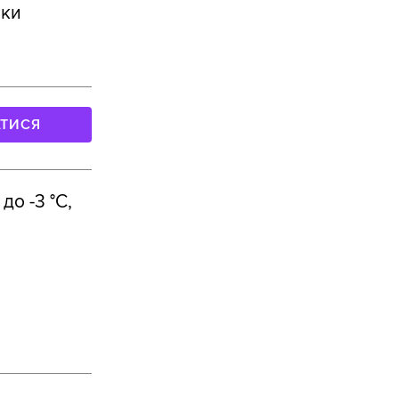
ики
АТИСЯ
о -3 °С,