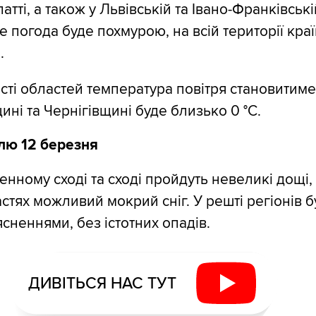
атті, а також у Львівській та Івано-Франківськ
е погода буде похмурою, на всій території кра
.
ості областей температура повітря становитиме
ні та Чернігівщині буде близько 0 °С.
лю 12 березня
денному сході та сході пройдуть невеликі дощі, 
астях можливий мокрий сніг. У решті регіонів б
сненнями, без істотних опадів.
ДИВІТЬСЯ НАС ТУТ