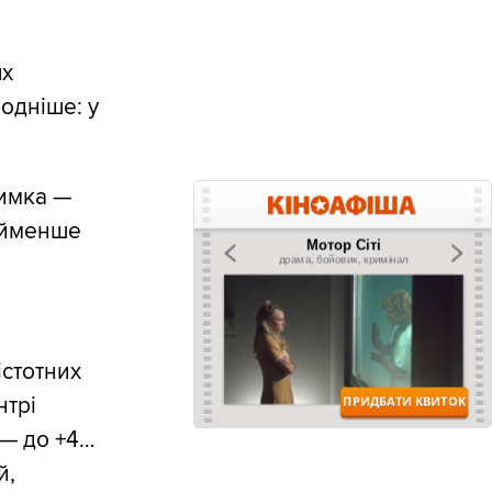
ях
лодніше: у
римка —
найменше
істотних
нтрі
 — до +4…
й,