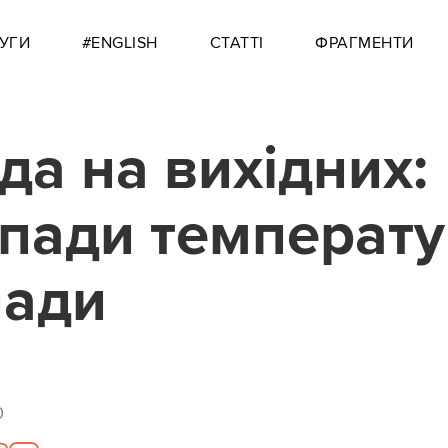
УГИ
#ENGLISH
СТАТТІ
ФРАГМЕНТИ
да на вихідних:
пади температ
пади
0