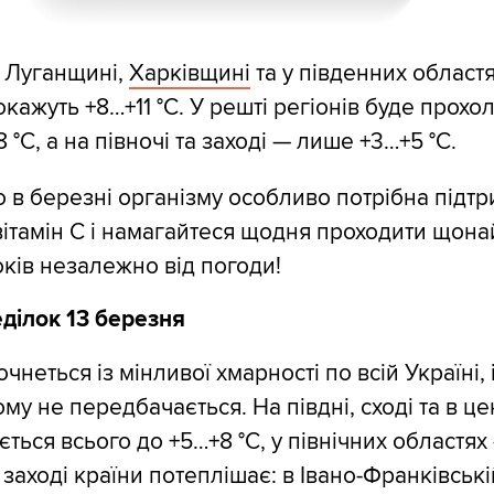
 Луганщині,
Харківщині
та у південних област
кажуть +8…+11 °С. У решті регіонів буде прохо
 °С, а на півночі та заході — лише +3…+5 °С.
о в березні організму особливо потрібна підт
вітамін С і намагайтеся щодня проходити що
оків незалежно від погоди!
ділок 13 березня
неться із мінливої хмарності по всій Україні, 
му не передбачається. На півдні, сході та в це
ється всього до +5…+8 °С, у північних областях
а заході країни потеплішає: в Івано-Франківські