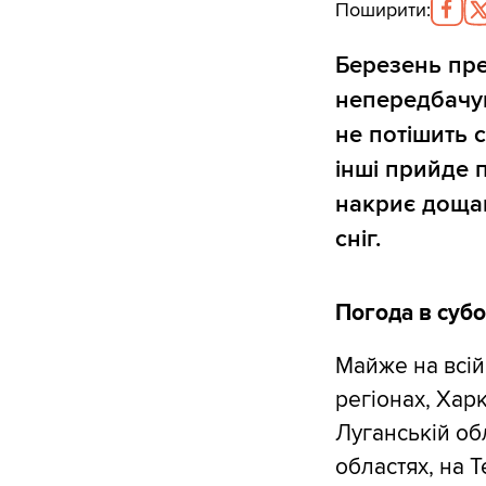
Поширити
:
Березень пре
непередбачув
не потішить с
інші прийде п
накриє дощам
сніг.
Погода в субо
Майже на всій
регіонах, Харк
Луганській обл
областях, на Т