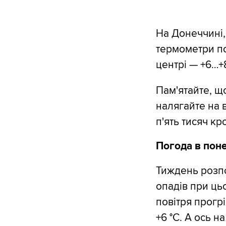
На Донеччині,
термометри по
центрі — +6…+8
Пам'ятайте, щ
налягайте на 
п'ять тисяч кр
Погода в поне
Тиждень розпоч
опадів при цьо
повітря прогрі
+6 °С. А ось н