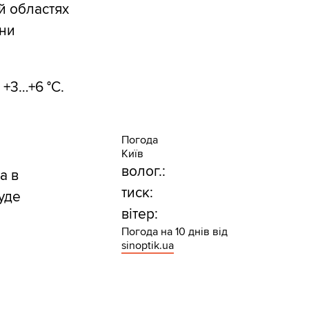
ій областях
їни
 +3…+6 °С.
Погода
Київ
волог.:
а в
тиск:
уде
вітер:
Погода на 10 днів від
sinoptik.ua