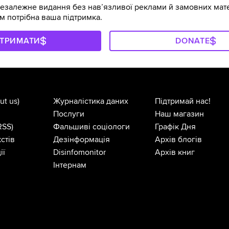
залежне видання без навʼязливої реклами й замовних мате
м потрібна ваша підтримка.
ДТРИМАТИ
DONATE
ut us)
Журналістика даних
Підтримай нас!
Послуги
Наш магазин
RSS)
Фальшиві соціологи
Графік Дня
стів
Дезінформація
Архів блогів
ії
Disinfomonitor
Архів книг
Інтернам