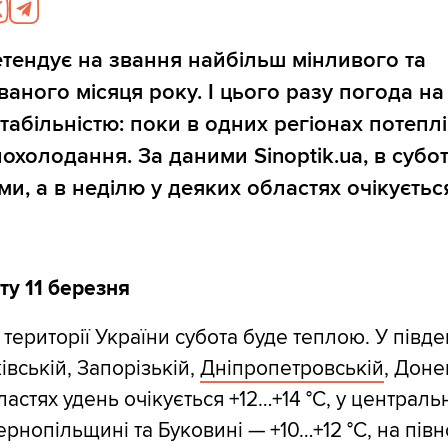
тендує на звання найбільш мінливого та
аного місяця року. І цього разу погода на 
табільністю: поки в одних регіонах потеплі
охолодання. За даними Sinoptik.ua, в субо
и, а в неділю у деяких областях очікуєть
ту 11 березня
 території України субота буде теплою. У півд
івській, Запорізькій,
Дніпропетровській
, Доне
астях удень очікується +12…+14 °С, у централь
ернопільщині та Буковині — +10…+12 °С, на півн