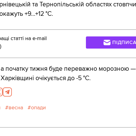
ернівецькій та Тернопільській областях стовпч
окажуть +9…+12 °С.
щі статті на e-mail
ПІДПИС
)
на початку тижня буде переважно морозною — д
Харківщині очікується до -5 °С.
и
весна
опади