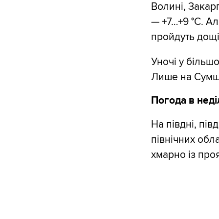
Волині, Закарп
— +7…+9 °С. Ал
пройдуть дощі
Уночі у більш
Лише на Сумщи
Погода в неді
На півдні, пів
північних обл
хмарно із проя