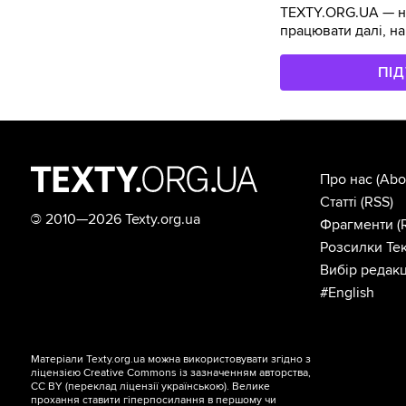
TEXTY.ORG.UA — не
працювати далі, на
ПІ
Про нас
(Abo
Статті
(RSS)
©
2010—2026 Texty.org.ua
Фрагменти
(
Розсилки Тек
Вибір редакц
#English
Матеріали Texty.org.ua можна використовувати згідно з
ліцензією
Creative Commons із зазначенням авторства,
CC BY
(переклад ліцензії
українською
). Велике
прохання ставити гіперпосилання в першому чи