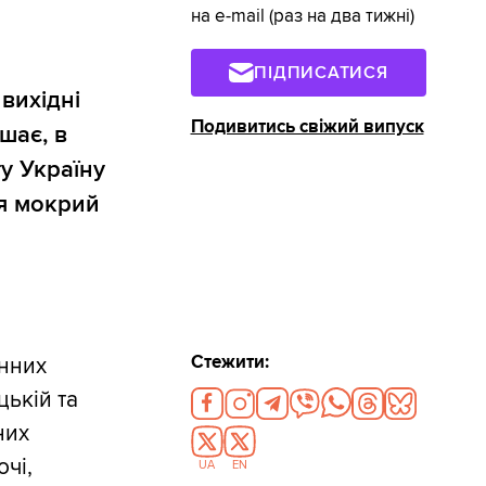
на e-mail (раз на два тижні)
ПІДПИСАТИСЯ
вихідні
Подивитись свіжий випуск
шає, в
ту Україну
ся мокрий
Стежити:
енних
цькій та
них
очі,
UA
EN