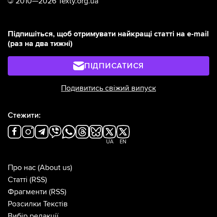
©
2010—2026 Texty.org.ua
Підпишіться, щоб отримувати найкращі статті на e-mail
(раз на два тижні)
ПІДПИСАТИСЯ
Подивитись свіжий випуск
Стежити:
UA
EN
Про нас
(About us)
Статті
(RSS)
Фрагменти
(RSS)
Розсилки Текстів
Вибір редакції