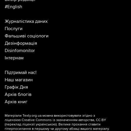
#English
Журналістика даних
Послуги
Фальшиві соціологи
Дезінформація
Disinfomonitor
Інтернам
Підтримай нас!
Наш магазин
Графік Дня
Архів блогів
Архів книг
Матеріали Texty.org.ua можна використовувати згідно з
ліцензією
Creative Commons із зазначенням авторства, CC BY
(переклад ліцензії
українською
). Велике прохання ставити
гіперпосилання в першому чи другому абзаці вашого матеріалу.