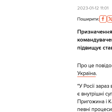
2023-01-12 11:01
Поширити
:
Призначення
командувачем
підвищує став
Про це повід
Україна
.
"У Росії зара
є внутрішні с
Пригожина і К
певні процеси,