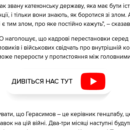
ак звану катехонську державу, яка має бути іс
ції, і тільки вони знають, як боротися зі злом. 
 є тим злом, про яке постійно кажуть", – сказа
О наголошує, що кадрові перестановки серед
овиків і військових свідчать про внутрішній ко
може перерости у протистояння між головними
ДИВІТЬСЯ НАС ТУТ
увати, що Герасимов – це керівник генштабу, ц
вок на цій війні. Два-три місяці наступні будут