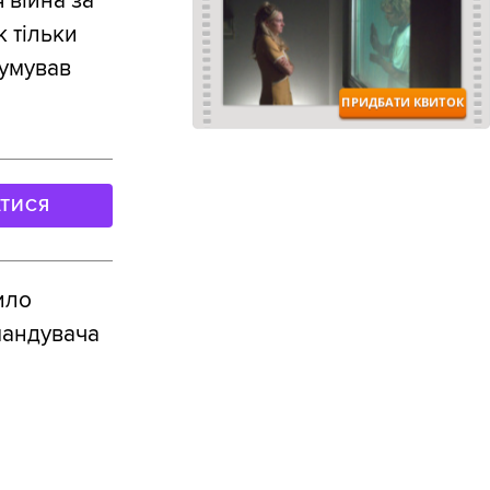
 війна за
к тільки
сумував
АТИСЯ
ило
мандувача