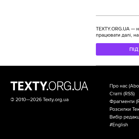
TEXTY.ORG.UA — не
працювати далі, на
ПІ
Про нас
(Abo
Статті
(RSS)
©
2010—2026 Texty.org.ua
Фрагменти
(
Розсилки Тек
Вибір редакц
#English