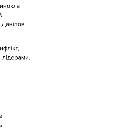
тиною в
А
в Данілов.
нфлікт,
 лідерами.
е
ь