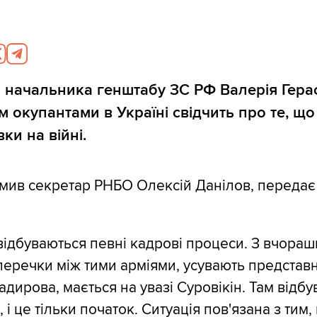
 начальника генштабу ЗС РФ Валерія Гер
 окупантами в Україні свідчить про те, що
ки на війні.
омив секретар РНБО Олексій Данілов, переда
з відбуваються певні кадрові процеси. З вчора
уперечки між тими арміями, усувають представ
адирова, мається на увазі Суровікін. Там відб
 і це тільки початок. Ситуація пов'язана з тим