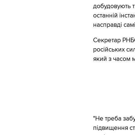
добудовують т
останній інстан
насправді самі
Секретар РНБ
російських сил
який з часом 
"Не треба заб
підвищення ста