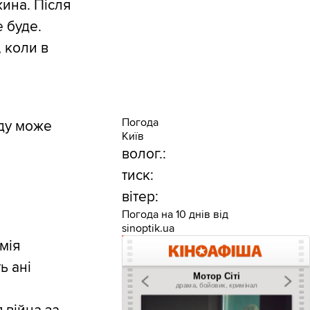
жина. Після
е буде.
, коли в
Погода
аду може
Київ
волог.:
тиск:
вітер:
Погода на 10 днів від
sinoptik.ua
мія
ь ані