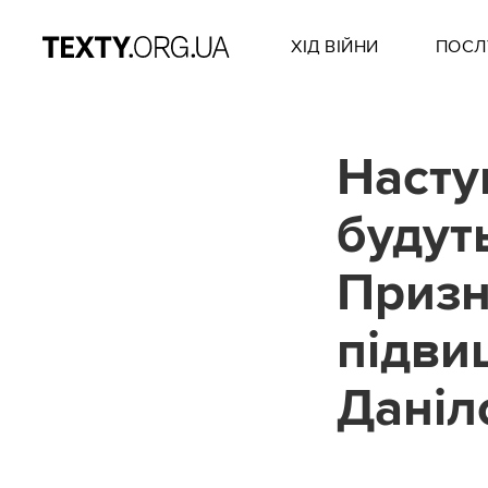
ХІД ВІЙНИ
ПОСЛ
Наступ
будут
Призн
підви
Даніл