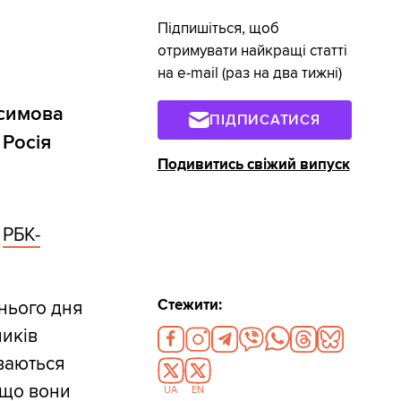
Підпишіться, щоб
отримувати найкращі статті
на e-mail (раз на два тижні)
асимова
ПІДПИСАТИСЯ
 Росія
Подивитись свіжий випуск
є
РБК-
Стежити:
шнього дня
ників
уваються
, що вони
UA
EN