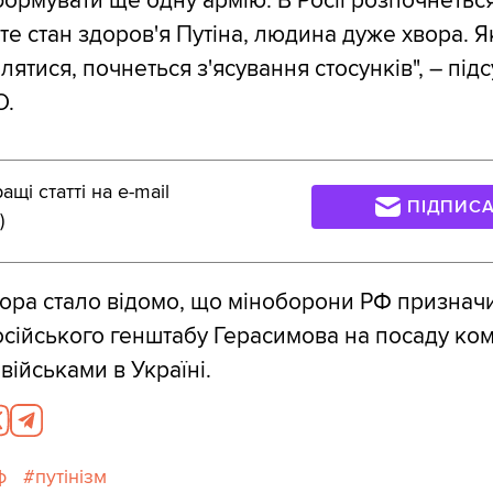
ормувати ще одну армію. В Росії розпочнеться
те стан здоров'я Путіна, людина дуже хвора. Я
лятися, почнеться з'ясування стосунків", – під
О.
щі статті на e-mail
ПІДПИС
)
ора стало відомо, що міноборони РФ признач
сійського генштабу Герасимова на посаду ко
військами в Україні.
ф
путінізм