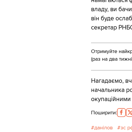
намагаються ф
владу, ви бачи
він буде ослаб
секретар РНБ
Отримуйте найкра
(раз на два тижні
Нагадаємо, вч
начальника ро
окупаційними 
Поширити
:
данілов
зс р