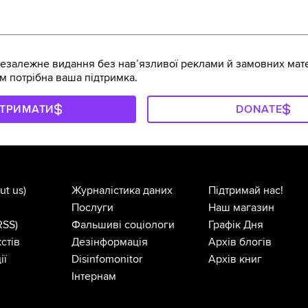
залежне видання без навʼязливої реклами й замовних мате
м потрібна ваша підтримка.
ДТРИМАТИ
DONATE
ut us)
Журналістика даних
Підтримай нас!
Послуги
Наш магазин
RSS)
Фальшиві соціологи
Графік Дня
стів
Дезінформація
Архів блогів
ії
Disinfomonitor
Архів книг
Інтернам