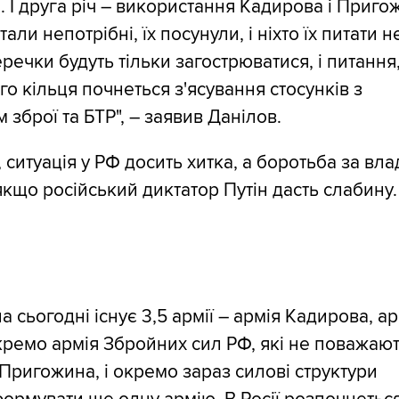
 І друга річ – використання Кадирова і Приго
тали непотрібні, їх посунули, і ніхто їх питати н
речки будуть тільки загострюватися, і питання
о кільця почнеться з'ясування стосунків з
зброї та БТР", – заявив Данілов.
 ситуація у РФ досить хитка, а боротьба за вл
якщо російський диктатор Путін дасть слабину.
а сьогодні існує 3,5 армії – армія Кадирова, ар
ремо армія Збройних сил РФ, які не поважают
 Пригожина, і окремо зараз силові структури