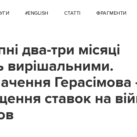
УГИ
#ENGLISH
СТАТТІ
ФРАГМЕНТИ
ні два-три місяці
ь вирішальними.
ачення Герасімова 
щення ставок на війн
ов