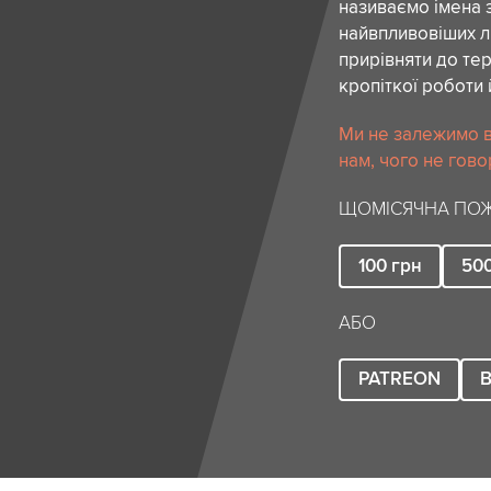
називаємо імена 
найвпливовіших лю
прирівняти до тер
кропіткої роботи 
Ми не залежимо в
нам, чого не гово
ЩОМІСЯЧНА ПОЖ
100
грн
50
АБО
PATREON
B