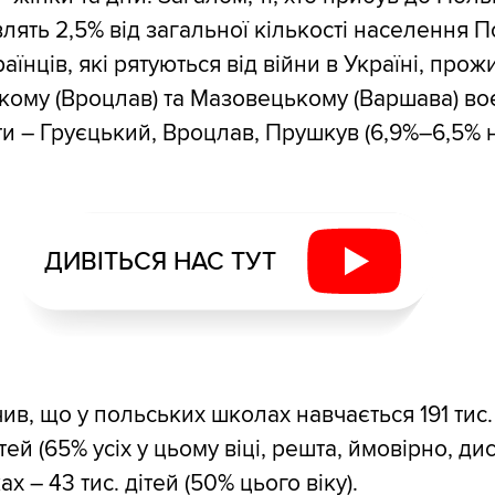
лять 2,5% від загальної кількості населення П
їнців, які рятуються від війни в Україні, прож
ому (Вроцлав) та Мазовецькому (Варшава) во
ти – Груєцький, Вроцлав, Прушкув (6,9%–6,5%
ДИВІТЬСЯ НАС ТУТ
ив, що у польських школах навчається 191 тис.
тей (65% усіх у цьому віці, решта, ймовірно, ди
х – 43 тис. дітей (50% цього віку).