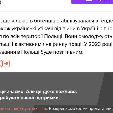
)
, що кількість біженців стабілізувалася з тенд
ож українські утікачі від війни в Україні рівн
 по всій території Польщі. Вони омолоджують
ьщі і є активними на ринку праці. У 2023 році
ування в Польщі буде позитивним.
и це знаємо. Але це дуже важливо.
отребують вашої підтримки.
 що не наважуються інші.
Розкриваємо схеми пропагандист