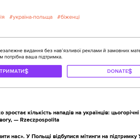
ія
україна-польща
біженці
залежне видання без навʼязливої реклами й замовних мате
м потрібна ваша підтримка.
ДТРИМАТИ
DONATE
 зростає кількість нападів на українців: цьогорічні 
огу, — Rzeczpospolita
ити нас». У Польщі відбулися мітинги на підтримку 