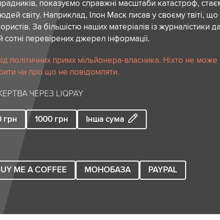
зрадників, показуємо справжні масштаби катастроф, ста
дей світу. Наприклад, Ілон Маск писав у своєму твіті, що
ористів. За більшістю наших матеріалів із журналістики да
й сотні перевірених джерел інформації.
ід політичних примх мільйонера-власника. Ніхто не може
рити чи про що не повідомляти.
ЕРТВА ЧЕРЕЗ LIQPAY
0
грн
1000
грн
Інша сума
UY ME A COFFEE
МОНОБАЗА
PAYPAL