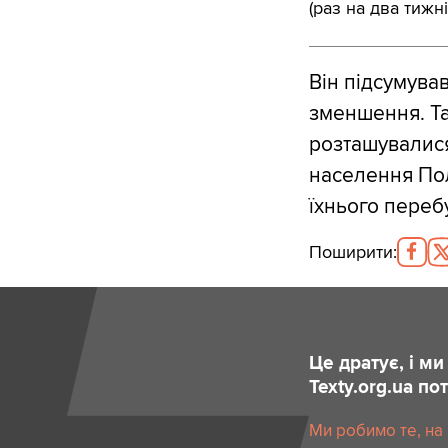
(раз на два тижні
Він підсумував
зменшення. Так
розташувалися
населення Пол
їхнього переб
Поширити
:
Це дратує, і м
Texty.org.ua п
Ми робимо те, на