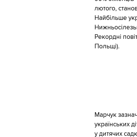
лютого, станов
Найбільше укра
Нижньосілезьк
Рекордні пові
Польщі).
Марчук зазнач
українських ді
у дитячих садка