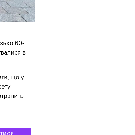
зько 60-
увалися в
ти, що у
жету
отрапить
АТИСЯ