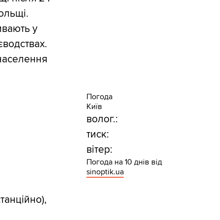
ольщі.
ивають у
єводствах.
 населення
Погода
Київ
волог.:
тиск:
вітер:
Погода на 10 днів від
sinoptik.ua
станційно),