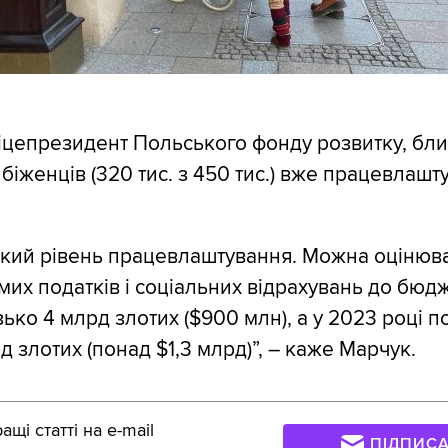
іцепрезидент Польського фонду розвитку, бли
біженців (320 тис. з 450 тис.) вже працевлашт
кий рівень працевлаштування. Можна оцінюва
амих податків і соціальних відрахувань до бюд
ько 4 млрд злотих ($900 млн), а у 2023 році п
 злотих (понад $1,3 млрд)”, – каже Марчук.
щі статті на e-mail
ПІДПИС