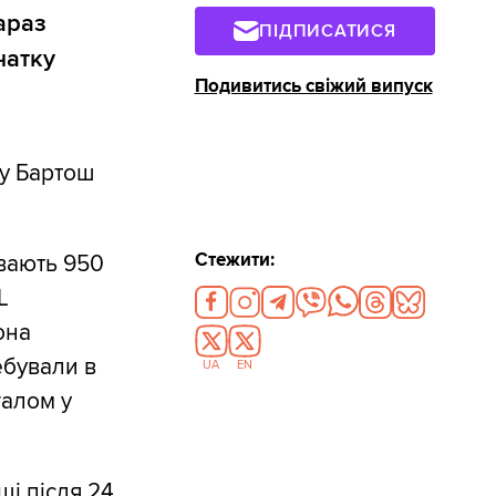
араз
ПІДПИСАТИСЯ
чатку
Подивитись свіжий випуск
у Бартош
Стежити:
вають 950
L
она
ебували в
UA
EN
галом у
щі після 24