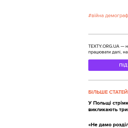
війна демограф
TEXTY.ORG.UA — не
працювати далі, на
ПІ
БІЛЬШЕ СТАТЕЙ
У Польщі стрімко
викликають трив
«Не дамо розділ