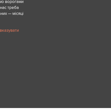
ємо ворогами
 нас треба
них — місяці
 вказувати