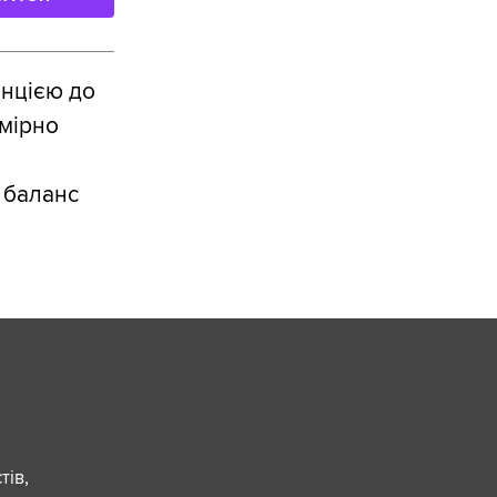
енцією до
омірно
 баланс
ів,