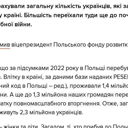
хували загальну кількість українців, які з
 країні. Більшість переїхали туди ще до по
ної війни.
омив
віцепрезидент Польського фонду розвитк
 що за підсумками 2022 року в Польщі перебу
. Влітку в країні, за даними бази наданих PESE
ний код в Польщі – ред.), проживали 1,4 мільй
ійни. А ще до 1,3 мільйона наших громадян пер
атку повномасштабного вторгнення. Отже, за
живуть 2,3 мільйона українців.
 жінки та діти. Загалом, ті, хто прибув до Поль