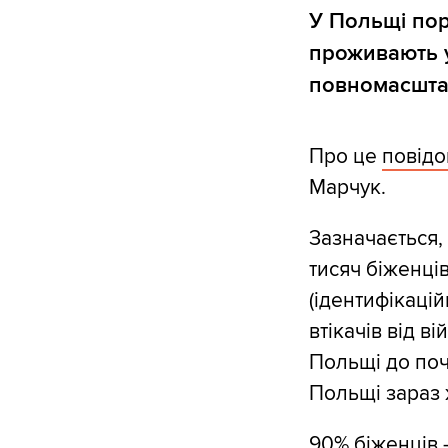
У Польщі пора
проживають у
повномасштаб
Про це
повід
Марчук.
Зазначається,
тисяч біженців
(ідентифікацій
втікачів від в
Польщі до поч
Польщі зараз 
90% біженців –