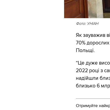
Фото: УНІАН
Як зауважив в
70% дорослих 
Польщі.
“Це дуже висо
2022 році з с
надійшли близ
близько 6 млрд
Отримуйте найкра