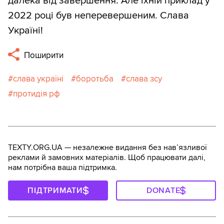
далека від завершення. Але їхній приклад у
2022 році був неперевершеним. Слава
Україні!
Поширити
слава україні
боротьба
слава зсу
протидія рф
TEXTY.ORG.UA — незалежне видання без навʼязливої
реклами й замовних матеріалів. Щоб працювати далі,
нам потрібна ваша підтримка.
ПІДТРИМАТИ
DONATE