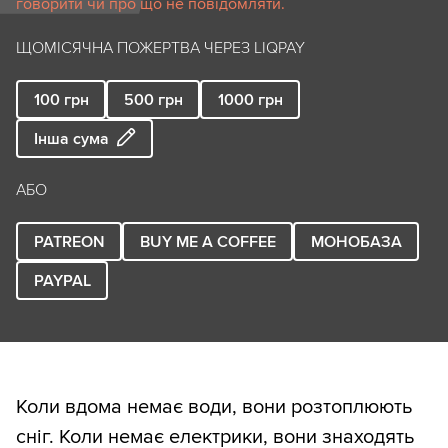
говорити чи про що не повідомляти.
ЩОМІСЯЧНА ПОЖЕРТВА ЧЕРЕЗ LIQPAY
100
грн
500
грн
1000
грн
Інша сума
АБО
PATREON
BUY ME A COFFEE
МОНОБАЗА
PAYPAL
Коли вдома немає води, вони розтоплюють
сніг. Коли немає електрики, вони знаходять