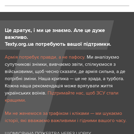
Це дратує, і ми це знаємо. Але це дуже
важливо.
Texty.org.ua потребують вашої підтримки.
Армія потребує правди, а не пафосу.
Ми аналізуємо
супутникові знімки, вивчаємо звіти, спілкуємося з
військовими, щоб чесно сказати, де армія сильна, а де
потрібні зміни. Наша критика — це не зрада, а турбота.
Кожна наша рекомендація може врятувати життя
українських воїнів.
Підтримайте нас, щоб ЗСУ стали
кращими.
Ми не женемося за трафіком і кліками — ми шукаємо
історії, які вважаємо важливими і гідними вашого часу.
ЩОМІСЯЧНА ПОЖЕРТВА ЧЕРЕЗ LIQPAY