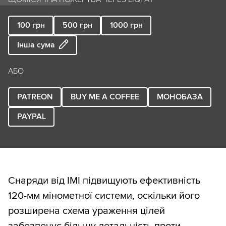
100
грн
500
грн
1000
грн
Інша сума
АБО
PATREON
BUY ME A COFFEE
МОНОБАЗА
PAYPAL
Снаряди від IMI підвищують ефективність
120-мм мінометної системи, оскільки його
розширена схема ураження цілей
забезпечує більшу летальність проти