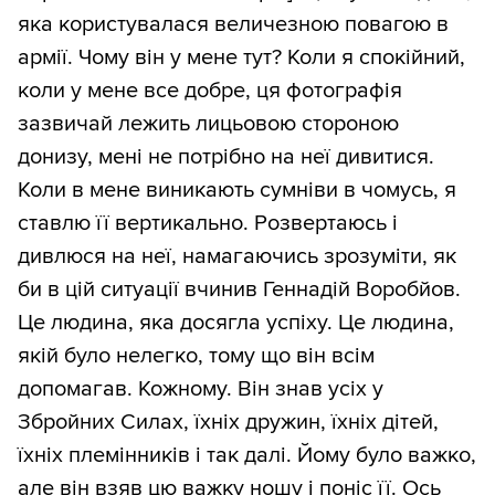
яка користувалася величезною повагою в
армії. Чому він у мене тут? Коли я спокійний,
коли у мене все добре, ця фотографія
зазвичай лежить лицьовою стороною
донизу, мені не потрібно на неї дивитися.
Коли в мене виникають сумніви в чомусь, я
ставлю її вертикально. Розвертаюсь і
дивлюся на неї, намагаючись зрозуміти, як
би в цій ситуації вчинив Геннадій Воробйов.
Це людина, яка досягла успіху. Це людина,
якій було нелегко, тому що він всім
допомагав. Кожному. Він знав усіх у
Збройних Силах, їхніх дружин, їхніх дітей,
їхніх племінників і так далі. Йому було важко,
але він взяв цю важку ношу і поніс її. Ось