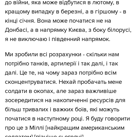
до війни, яка може відбутися в лютому, в
кращому випадку в березні, а в гіршому - в
кінці січня. Вона може початися не на
Донбасі, а в напрямку Києва, з боку білорусі,
я не виключаю і південний напрямок.
Ми зробили всі розрахунки - скільки нам
потрібно танків, артилерії і так далі, і так
далі. Це те, на чому зараз потрібно всім
сконцентруватися. Нехай пробачать мене
солдати в окопах, але зараз важливіше
зосередитися на накопиченні ресурсів для
більш тривалих і важких боїв, які можуть
початися в наступному році. Я буду говорити
про це з Міллі [найкращим американським
солдатом] [пізніше сьогодні].