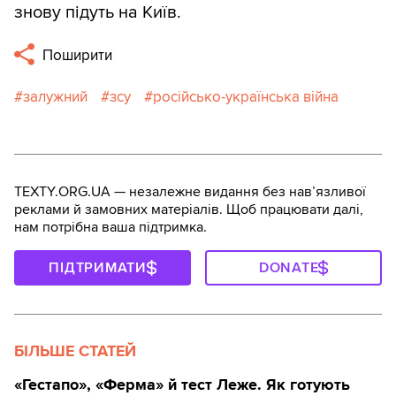
знову підуть на Київ.
Поширити
залужний
зсу
російсько-українська війна
TEXTY.ORG.UA — незалежне видання без навʼязливої
реклами й замовних матеріалів. Щоб працювати далі,
нам потрібна ваша підтримка.
ПІДТРИМАТИ
DONATE
БІЛЬШЕ СТАТЕЙ
«Гестапо», «Ферма» й тест Леже. Як готують