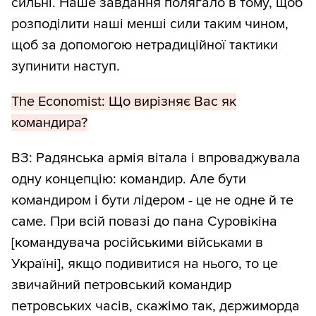
сильні. Наше завдання полягало в тому, щоб
розподілити наші менші сили таким чином,
щоб за допомогою нетрадиційної тактики
зупинити наступ.
The Economist: Що вирізняє Вас як
командира?
ВЗ: Радянська армія вітала і впроваджувала
одну концепцію: командир. Але бути
командиром і бути лідером - це не одне й те
саме. При всій повазі до пана Суровікіна
[командувача російськими військами в
Україні], якщо подивитися на нього, то це
звичайний петровський командир
петровських часів, скажімо так, дєржиморда