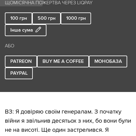
ЩОМІСЯЧНА ПОЖЕРТВА ЧЕРЕЗ LIQPAY
100
грн
500
грн
1000
грн
Інша сума
АБО
PATREON
BUY ME A COFFEE
МОНОБАЗА
PAYPAL
ВЗ: Я довіряю своїм генералам. З початку
війни я звільнив десятьох з них, бо вони були
не на висоті. Ще один застрелився. Я