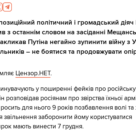
позиційний політичний і громадський діяч 
в з останнім словом на засіданні Мещансь
закликав Путіна негайно зупинити війну з 
ильників – не боятися та продовжувати опір
омляє
Цензор.НЕТ
.
инувачують у поширенні фейків про російську
ін розповідав росіянам про звірства їхньої армії
росить для нього 9 років позбавлення волі та
ля звільнення заборонити йому користуватися
ирок мають винести 7 грудня.