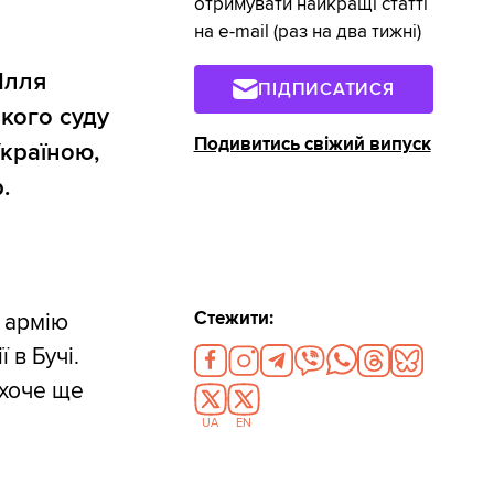
отримувати найкращі статті
на e-mail (раз на два тижні)
Ілля
ПІДПИСАТИСЯ
кого суду
Подивитись свіжий випуск
Україною,
.
Стежити:
 армію
 в Бучі.
 хоче ще
UA
EN