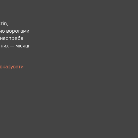
ів,
ємо ворогами
 нас треба
них — місяці
 вказувати