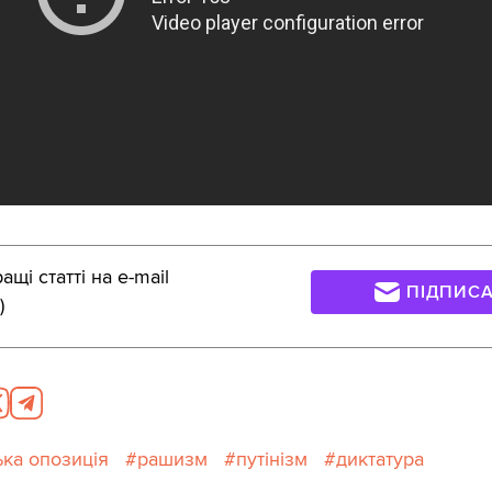
щі статті на e-mail
ПІДПИС
)
ька опозиція
рашизм
путінізм
диктатура