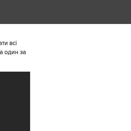
ти всі
та один за