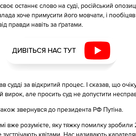
воє останнє слово на суді, російський опози
влада хоче примусити його мовчати, і пообіцяв
ід правди навіть за ґратами.
ДИВІТЬСЯ НАС ТУТ
 судді за відкритий процес. І сказав, що очік
 вирок, але просить суд не допустити несправ
акож звернувся до президента РФ Путіна.
амі вже розумієте, яку тяжку помилку зробили 
 зустрічають квітами. Нас називають карателя