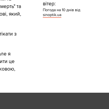
вітер:
мерть" та
Погода на 10 днів від
ві, який,
sinoptik.ua
тікати з
але я
ити це
ковою,