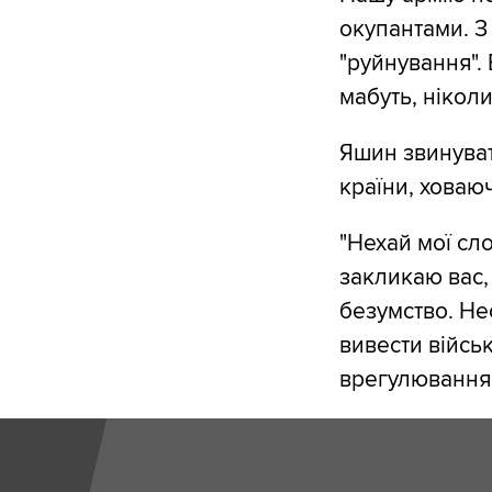
окупантами. З
"руйнування".
мабуть, ніколи
Яшин звинувати
країни, ховаюч
"Нехай мої сл
закликаю вас
безумство. Не
вивести військ
врегулювання к