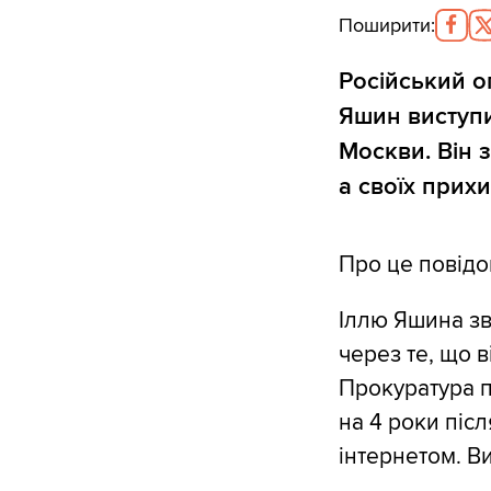
Поширити
:
Російський о
Яшин виступи
Москви. Він 
а своїх прих
Про це повід
Іллю Яшина зв
через те, що в
Прокуратура п
на 4 роки піс
інтернетом. В