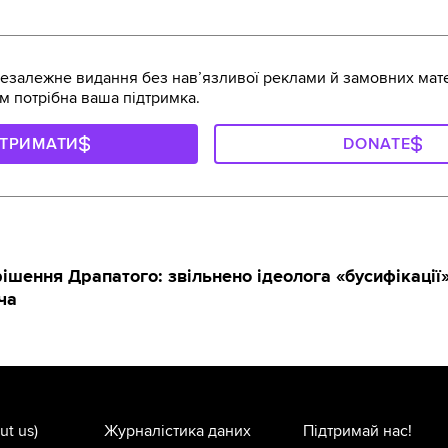
залежне видання без навʼязливої реклами й замовних мате
м потрібна ваша підтримка.
ДТРИМАТИ
DONATE
ішення Драпатого: звільнено ідеолога «бусифікації»
ча
ut us)
Журналістика даних
Підтримай нас!