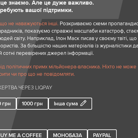
и це знаємо. Але це дуже важливо.
отребують вашої підтримки.
 що не наважуються інші.
Розкриваємо схеми пропагандист
зрадників, показуємо справжні масштаби катастроф, ста
дей світу. Наприклад, Ілон Маск писав у своєму твіті, що
ористів. За більшістю наших матеріалів із журналістики да
й сотні перевірених джерел інформації.
ід політичних примх мільйонера-власника. Ніхто не може
рити чи про що не повідомляти.
ЕРТВА ЧЕРЕЗ LIQPAY
0
грн
1000
грн
Інша сума
UY ME A COFFEE
МОНОБАЗА
PAYPAL