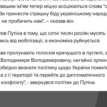
 вашим ім'ям тепер міцно асоціюються слова "с
 Ви принесли страшну біду українському народо
 не пробачить нам", – сказав він.
в Путіна в тому, що сотні тисяч росіян мусять 
ись від мобілізації, а економіка руйнується.
ова пролунають голосом кричущого в пустелі, 
, Володимире Володимировичу, негайно зупин
обхідно визнати політику щодо України помил
а з її території та перейти до дипломатичного
онфлікту", - звернувся політик до Путіна.