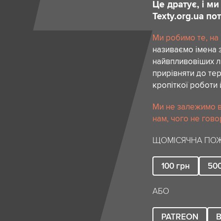
Це дратує, і м
Texty.org.ua п
Ми робимо те, на
називаємо імена 
найвпливовіших лю
прирівняти до тер
кропіткої роботи 
Ми не залежимо в
нам, чого не гово
ЩОМІСЯЧНА ПОЖ
100
грн
50
АБО
PATREON
B