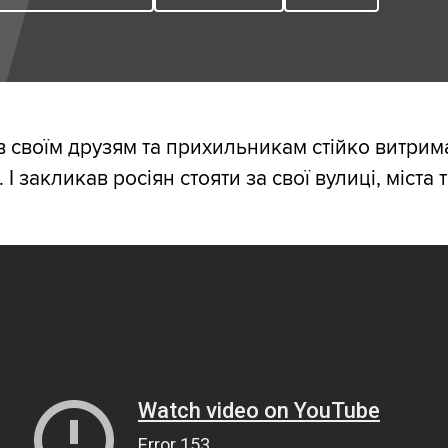
 своїм друзям та прихильникам стійко витрима
І закликав росіян стояти за свої вулиці, міста 