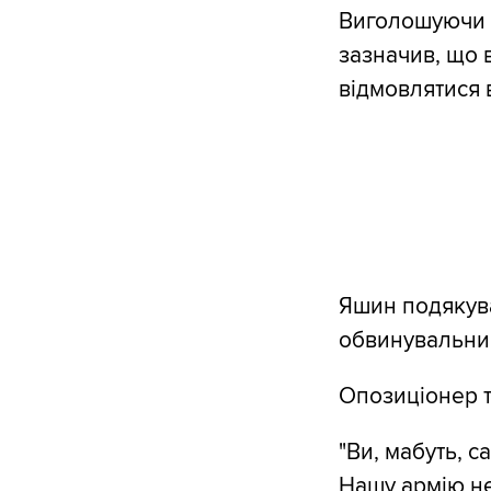
Виголошуючи с
зазначив, що 
відмовлятися в
Яшин подякував
обвинувальний
Опозиціонер т
"Ви, мабуть, с
Нашу армію не