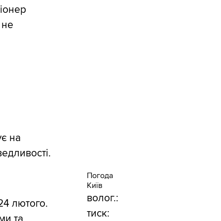
ціонер
 не
ує на
едливості.
Погода
Київ
волог.:
24 лютого.
тиск:
ми та