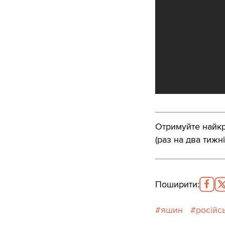
Отримуйте найкра
(раз на два тижні
Поширити
:
яшин
російс