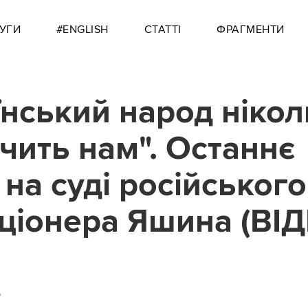
УГИ
#ENGLISH
СТАТТІ
ФРАГМЕНТИ
їнський народ нікол
чить нам". Останнє
 на суді російського
ціонера Яшина (ВІД
5