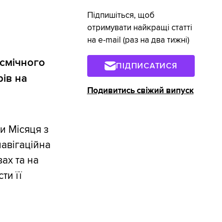
Підпишіться, щоб
отримувати найкращі статті
на e-mail (раз на два тижні)
осмічного
ПІДПИСАТИСЯ
ів на
Подивитись свіжий випуск
и Місяця з
навігаційна
ах та на
ти її