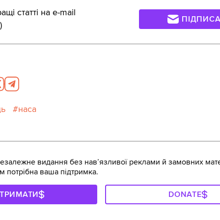
щі статті на e-mail
ПІДПИС
)
ць
наса
залежне видання без навʼязливої реклами й замовних мате
м потрібна ваша підтримка.
ДТРИМАТИ
DONATE