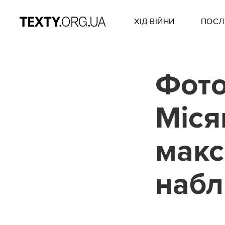
ХІД ВІЙНИ
ПОСЛ
Фото
Міся
мак
набл