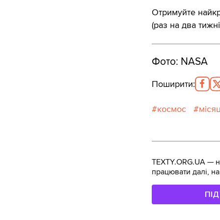
Отримуйте найкра
(раз на два тижні
Фото: NASA
Поширити
:
космос
міся
TEXTY.ORG.UA — не
працювати далі, на
ПІ