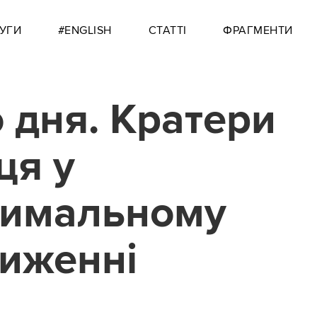
УГИ
#ENGLISH
СТАТТІ
ФРАГМЕНТИ
 дня. Кратери
ця у
симальному
иженні