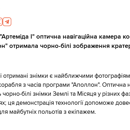
0
 "Артеміда I" оптична навігаційна камера к
он" отримала чорно-білі зображення кратер
ші отримані знімки є найближчими фотографіям
корабля з часів програми "Аполлон". Оптична 
чорно-білі знімки Землі та Місяця у різних фаз
ях; ця демонстрація технології допоможе довес
для майбутніх польотів з екіпажем.