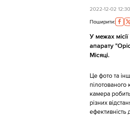
2022-12-02 12:3
Поширити
:
У межах місії
апарату "Орі
Місяці.
Це фото та ін
пілотованого 
камера робить 
різних відстан
ефективність 