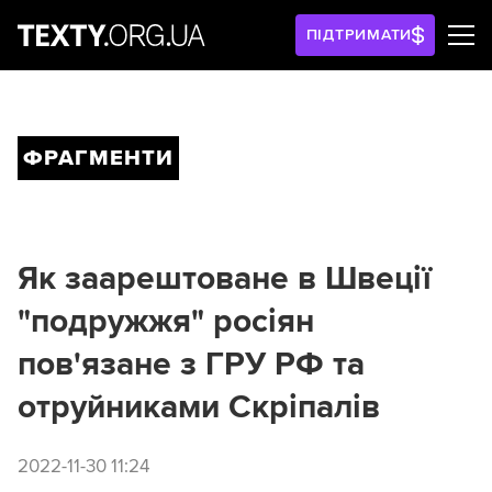
ПІДТРИМАТИ
ФРАГМЕНТИ
Як заарештоване в Швеції
"подружжя" росіян
пов'язане з ГРУ РФ та
отруйниками Скріпалів
2022-11-30 11:24