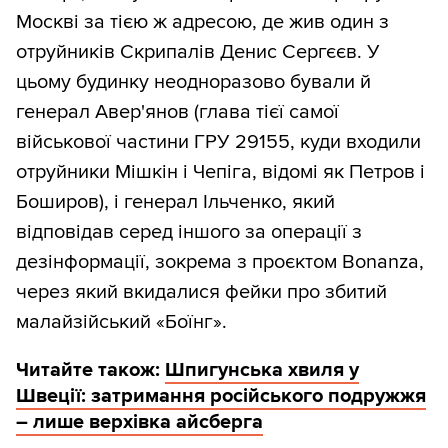
Москві за тією ж адресою, де жив один з
отруйників Скрипалів Денис Сергєєв. У
цьому будинку неодноразово бували й
генерал Авер'янов (глава тієї самої
військової частини ГРУ 29155, куди входили
отруйники Мішкін і Чепіга, відомі як Петров і
Боширов), і генерал Ільченко, який
відповідав серед іншого за операції з
дезінформації, зокрема з проєктом Bonanza,
через який вкидалися фейки про збитий
малайзійський «Боїнг».
Читайте також:
Шпигунська хвиля у
Швеції: затримання російського подружжя
– лише верхівка айсберга