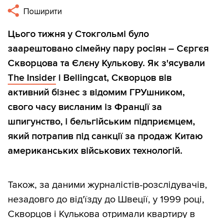
Поширити
Цього тижня у Стокгольмі було
заарештовано сімейну пару росіян – Сєргєя
Скворцова та Єлєну Кулькову. Як з'ясували
The Insider
і Bellingcat, Скворцов вів
активний бізнес з відомим ГРУшником,
свого часу висланим із Франції за
шпигунство, і бельгійським підприємцем,
який потрапив під санкції за продаж Китаю
американських військових технологій.
Також, за даними журналістів-розслідувачів,
незадовго до від'їзду до Швеції, у 1999 році,
Скворцов і Кулькова отримали квартиру в