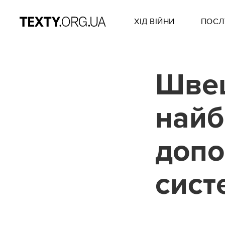
ХІД ВІЙНИ
ПОСЛ
Швец
найб
допо
сист