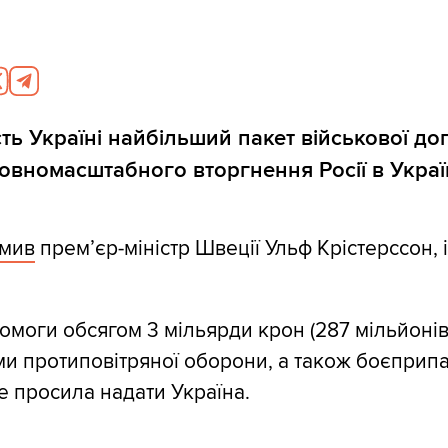
ть Україні найбільший пакет військової д
повномасштабного вторгнення Росії в Украї
омив
прем’єр-міністр Швеції Ульф Крістерссон,
омоги обсягом 3 мільярди крон (287 мільйонів
ми протиповітряної оборони, а також боєприпа
е просила надати Україна.