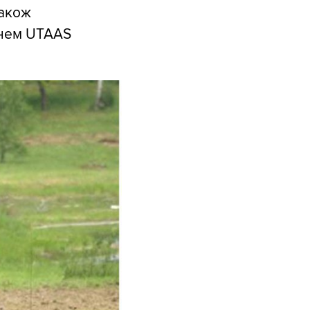
також
гнем UTAAS