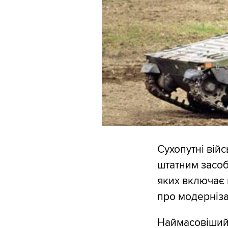
Сухопутні вій
штатним засоб
яких включає в
про модерніза
Наймасовіший 