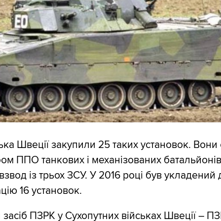
ська Швеції закупили 25 таких установок. Вони
ом ППО танкових і механізованих батальйонів
звод із трьох ЗСУ. У 2016 році був укладений 
цію 16 установок.
засіб ПЗРК у Сухопутних військах Швеції – ПЗ