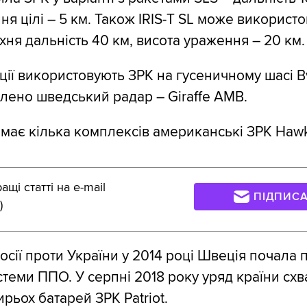
ня цілі – 5 км. Також IRIS-T SL може використ
хня дальність 40 км, висота ураження – 20 км.
ції використовують ЗРК на гусеничному шасі Bv
лено шведський радар – Giraffe AMB.
має кілька комплексів американські ЗРК Haw
щі статті на e-mail
ПІДПИС
)
Росії проти України у 2014 році Швеція почала
теми ППО. У серпні 2018 року уряд країни сх
рьох батарей ЗРК Patriot.