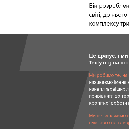
Він розроблен
світі, до ньог
комплексу трив
Це дратує, і м
Texty.org.ua п
Ми робимо те, на
називаємо імена 
найвпливовіших лю
прирівняти до тер
кропіткої роботи 
Ми не залежимо в
нам, чого не гово