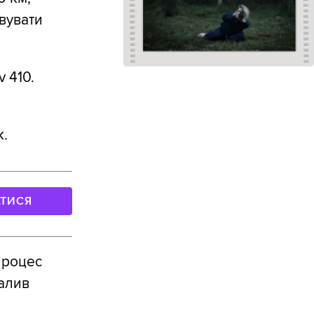
овувати
 410.
k.
АТИСЯ
 процес
валив