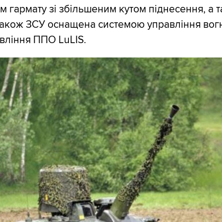
м гармату зі збільшеним кутом піднесення, а 
 Також ЗСУ оснащена системою управління во
авління ППО LuLIS.