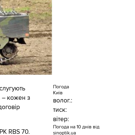
Погода
 слугують
Київ
 – кожен з
волог.:
договір
тиск:
вітер:
Погода на 10 днів від
РК RBS 70.
sinoptik.ua