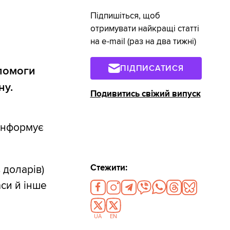
Підпишіться, щоб
отримувати найкращі статті
на e-mail (раз на два тижні)
ПІДПИСАТИСЯ
опомоги
ну.
Подивитись свіжий випуск
 інформує
Стежити:
 доларів)
си й інше
UA
EN