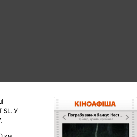
ші
 SL. У
.
0 км,