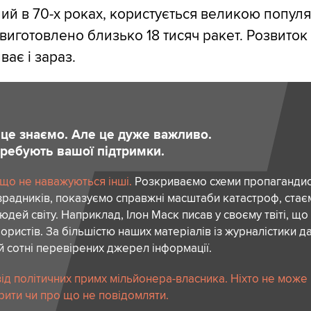
ий в 70-х роках, користується великою популя
о виготовлено близько 18 тисяч ракет. Розвиток
ає і зараз.
и це знаємо. Але це дуже важливо.
отребують вашої підтримки.
 що не наважуються інші.
Розкриваємо схеми пропагандист
зрадників, показуємо справжні масштаби катастроф, ста
дей світу. Наприклад, Ілон Маск писав у своєму твіті, що
ористів. За більшістю наших матеріалів із журналістики да
й сотні перевірених джерел інформації.
ід політичних примх мільйонера-власника. Ніхто не може
рити чи про що не повідомляти.