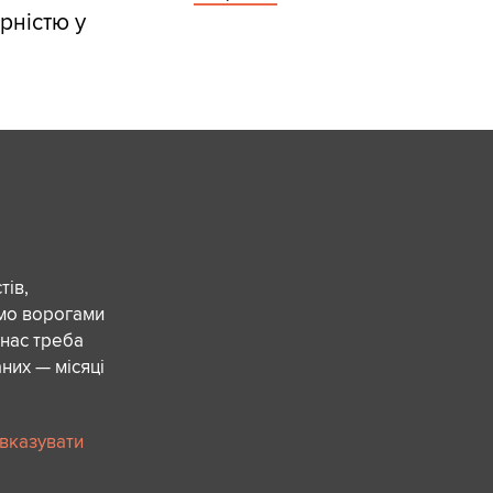
рністю у
ів,
ємо ворогами
 нас треба
них — місяці
 вказувати