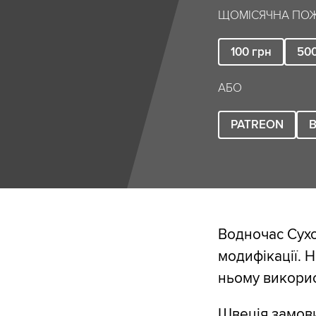
ЩОМІСЯЧНА ПОЖ
100
грн
50
АБО
PATREON
B
Водночас Сухо
модифікації. Н
ньому викорис
Швеція замовил