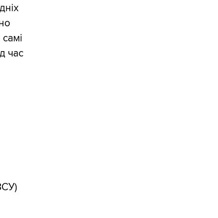
дніх
чно
 самі
д час
ЗСУ)