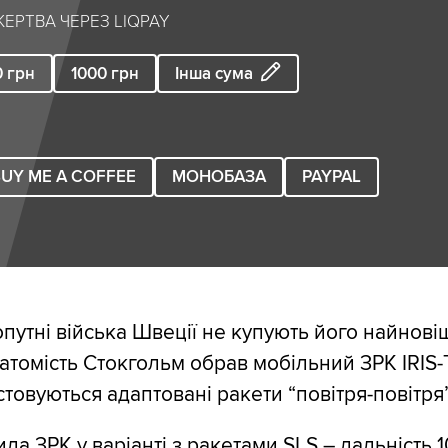
ЕРТВА ЧЕРЕЗ LIQPAY
0
грн
1000
грн
Інша сума
UY ME A COFFEE
МОНОБАЗА
PAYPAL
путні війська Швеції не купують його найнові
атомість Стокгольм обрав мобільний ЗРК IRIS-T
товуються адаптовані ракети “повітря-повітря”
а ЗРК у варіанті з ракетами SLS – дальність 1