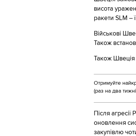
висота уражен
ракети SLM – ї
Військові Шве
Також встанов
Також Швеція 
Отримуйте найкра
(раз на два тижні
Після агресії 
оновлення сис
закупівлю чоти