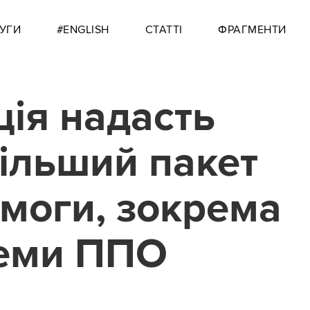
УГИ
#ENGLISH
СТАТТІ
ФРАГМЕНТИ
ія надасть
ільший пакет
моги, зокрема
еми ППО