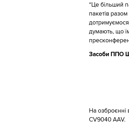
“Це більший па
пакетів разом
дотримуємося 
думають, що їм
пресконференц
Засоби ППО Ш
На озброєнні в
CV9040 AAV.