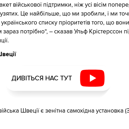
кет військової підтримки, ніж усі вісім попере
 узятих. Це найбільше, що ми зробили, і ми то
українського списку пріоритетів того, що вони
 зараз потрібно“, – сказав Ульф Крістерссон пі
ії.
веції
ДИВІТЬСЯ НАС ТУТ
ійська Швеції є зенітна самохідна установка (