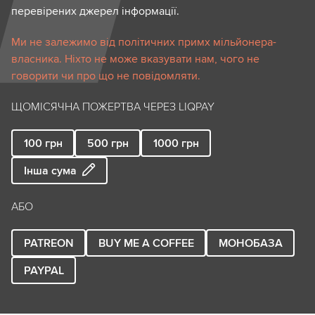
перевірених джерел інформації.
Ми не залежимо від політичних примх мільйонера-
власника. Ніхто не може вказувати нам, чого не
говорити чи про що не повідомляти.
ЩОМІСЯЧНА ПОЖЕРТВА ЧЕРЕЗ LIQPAY
100
грн
500
грн
1000
грн
Інша сума
АБО
PATREON
BUY ME A COFFEE
МОНОБАЗА
PAYPAL