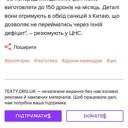
виготовляти до 150 дронів на місяць. Деталі
вони отримують в обхід санкцій з Китаю, що
дозволяє не перейматись через їхній
дефіцит", – резюмують у ЦНС.
Поширити
росія-іран
логістика
дрони-камікадзе
цнс
TEXTY.ORG.UA — незалежне видання без навʼязливої
реклами й замовних матеріалів. Щоб працювати далі,
нам потрібна ваша підтримка.
ПІДТРИМАТИ
DONATE