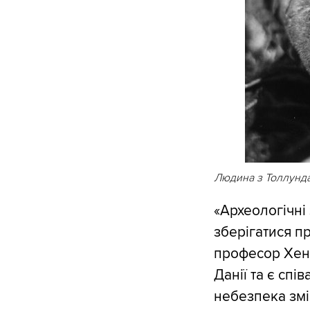
Людина з Толлунда
«Археологічні
зберігатися п
професор Хенн
Данії та є спі
небезпека змі