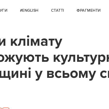
УГИ
#ENGLISH
СТАТТІ
ФРАГМЕНТИ
и клімату
ожують культур
щині у всьому св