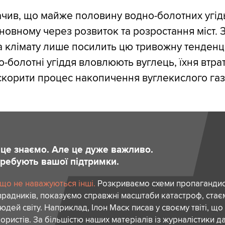
ачив, що майже половину водно-болотних угідь
сновному через розвиток та розростання міст. 
а клімату лише посилить цю тривожну тенденці
о-болотні угіддя вловлюють вуглець, їхня втра
корити процес накопичення вуглекислого газ
и це знаємо. Але це дуже важливо.
отребують вашої підтримки.
 що не наважуються інші.
Розкриваємо схеми пропагандист
зрадників, показуємо справжні масштаби катастроф, ста
дей світу. Наприклад, Ілон Маск писав у своєму твіті, що
ористів. За більшістю наших матеріалів із журналістики да