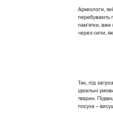
Археологи, які
перебувають пі
пам'ятки, вже
через сили, я
Так, під загро
ідеальні умов
тварин. Підви
посуха – висуш