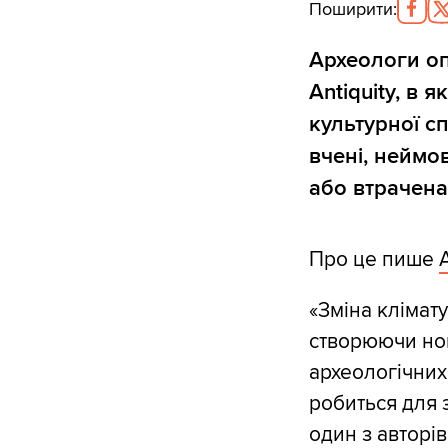
Поширити
:
Археологи оп
Antiquity, в 
культурної с
вчені, неймо
або втрачена
Про це пише
«Зміна клімат
створюючи нов
археологічних
робиться для з
один з авторі