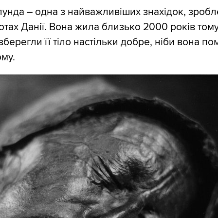
унда – одна з найважливіших знахідок, зробл
отах Данії. Вона жила близько 2000 років тому
зберегли її тіло настільки добре, ніби вона п
ому.