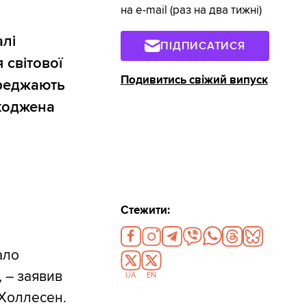
на e-mail (раз на два тижні)
алі
ПІДПИСАТИСЯ
 світової
Подивитись свіжий випуск
ереджають
шкоджена
Стежити:
ало
, – заявив
UA
EN
 Холлесен.