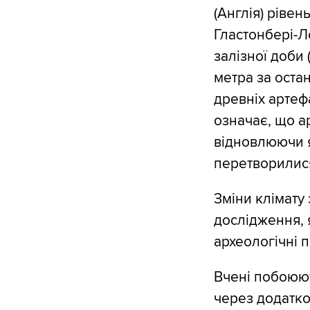
(Англія) рівен
Гластонбері-Л
залізної доби 
метра за остан
древніх артеф
означає, що а
відновлюючи я
перетворилися
Зміни клімату
дослідження, 
археологічні па
Вчені побоюют
через додатко