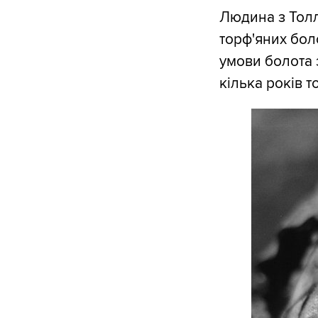
Людина з Толл
торф'яних бол
умови болота 
кілька років т