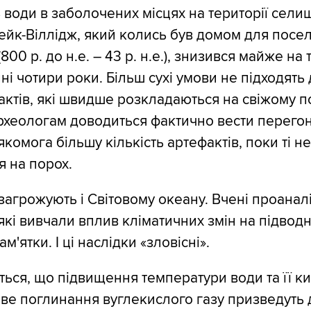
ь води в заболочених місцях на території сели
ейк-Віллідж, який колись був домом для посе
(800 р. до н.е. – 43 р. н.е.), знизився майже на
ні чотири роки. Більш сухі умови не підходять
актів, які швидше розкладаються на свіжому по
рхеологам доводиться фактично вести перегон
комога більшу кількість артефактів, поки ті не
 на порох.
 загрожують і Світовому океану. Вчені проанал
які вивчали вплив кліматичних змін на підводн
м'ятки. І ці наслідки «зловісні».
ься, що підвищення температури води та її ки
ве поглинання вуглекислого газу призведуть 