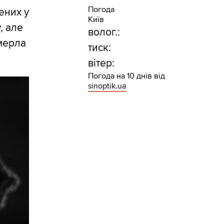
Погода
ених у
Київ
, але
волог.:
омерла
тиск:
вітер:
Погода на 10 днів від
sinoptik.ua