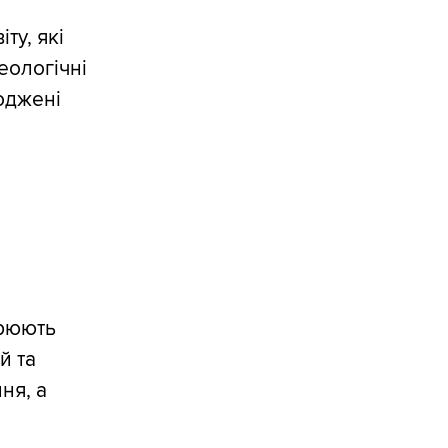
ту, які
еологічні
оджені
орюють
й та
ня, а