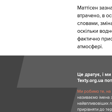
Маттісен зазн
втрачено, в о
словами, змін
оскільки водн
фактично прис
атмосфері.
Це дратує, і м
Texty.org.ua п
Ми робимо те, на
називаємо імена 
найвпливовіших лю
прирівняти до тер