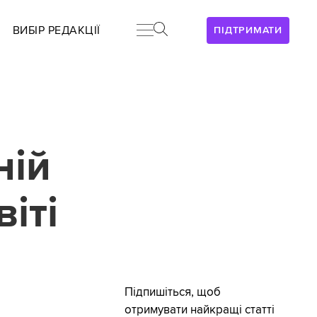
ВИБІР РЕДАКЦІЇ
ПІДТРИМАТИ
ній
іті
Підпишіться, щоб
отримувати найкращі статті