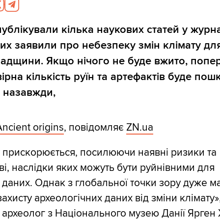
ублікували кілька наукових статей у журн
яких заявили про небезпеку змін клімату для
падщини. Якщо нічого не буде вжито, поп
вірна кількість руїн та артефактів буде по
 назавжди,
Ancient origins
, повідомляє
ZN.ua
у прискорюється, посилюючи наявні ризики та
і, наслідки яких можуть бути руйнівними для
 даних. Однак з глобальної точки зору дуже м
ахисту археологічних даних від зміни клімату»
в археолог з Національного музею Данії Ярген