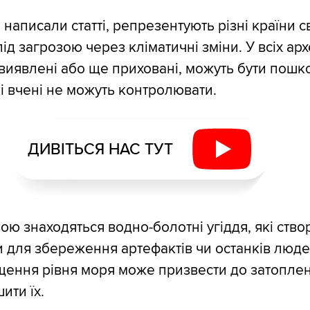
 написали статті, репрезентують різні країни сві
д загрозою через кліматичні зміни. У всіх арх
 виявлені або ще приховані, можуть бути пошк
кі вчені не можуть контролювати.
ДИВІТЬСЯ НАС ТУТ
зою знаходяться водно-болотні угіддя, які ств
и для збереження артефактів чи останків люде
щення рівня моря може призвести до затоплен
ити їх.