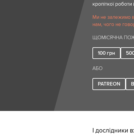
кропіткої роботи 
Ми не залежимо в
нам, чого не гово
ЩОМІСЯЧНА ПОЖ
100
грн
50
АБО
PATREON
B
І дослідники в