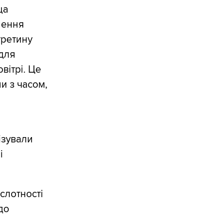
ща
лення
 третину
 для
вітрі. Це
и з часом,
ізували
і
слотності
до