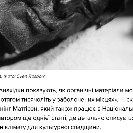
. Фото: Sven Rosborn
 знахідки показують, як органічні матеріали м
ротягом тисячоліть у заболочених місцях», — с
інг Маттісен, який також працює в Національ
вавтором ще однієї статті, де детально описуєть
н клімату для культурної спадщини.