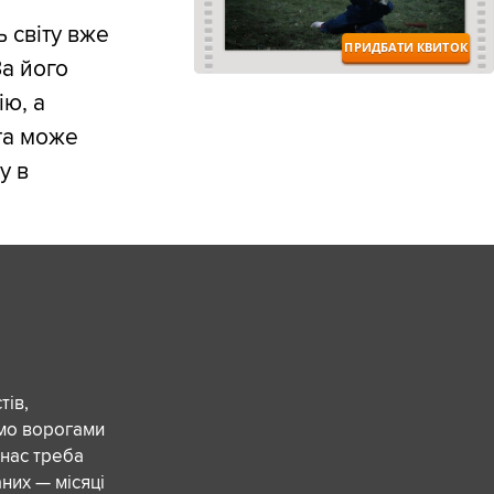
 світу вже
За його
ю, а
та може
у в
ів,
ємо ворогами
 нас треба
них — місяці