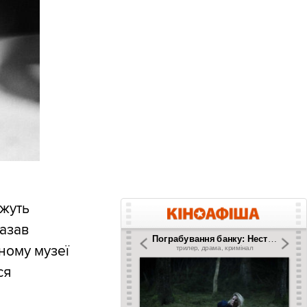
ожуть
казав
ному музеї
ся