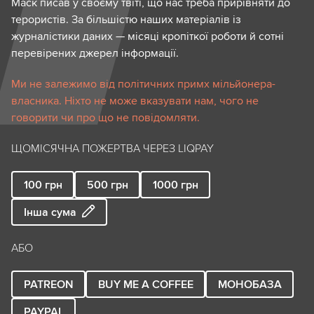
Маск писав у своєму твіті, що нас треба прирівняти до
терористів. За більшістю наших матеріалів із
журналістики даних — місяці кропіткої роботи й сотні
перевірених джерел інформації.
Ми не залежимо від політичних примх мільйонера-
власника. Ніхто не може вказувати нам, чого не
говорити чи про що не повідомляти.
ЩОМІСЯЧНА ПОЖЕРТВА ЧЕРЕЗ LIQPAY
100
грн
500
грн
1000
грн
Інша сума
АБО
PATREON
BUY ME A COFFEE
МОНОБАЗА
PAYPAL