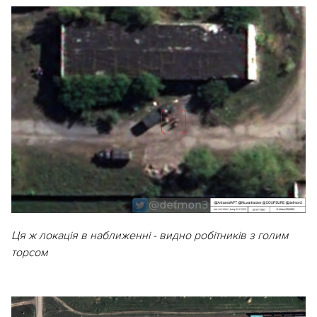
Ця ж локація в наближенні - видно робітників з голим
торсом