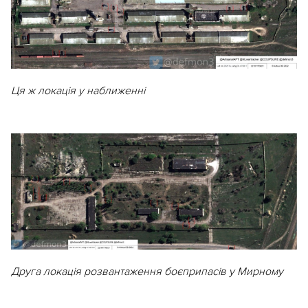
Ця ж локація у наближенні
Друга локація розвантаження боєприпасів у Мирному