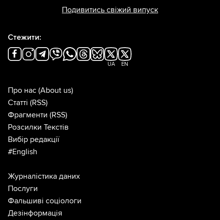
Подивитись свіжий випуск
Стежити:
UA
EN
Про нас
(About us)
Статті
(RSS)
Фрагменти
(RSS)
Розсилки Текстів
Вибір редакції
#English
Журналістика даних
Послуги
Фальшиві соціологи
Дезінформація