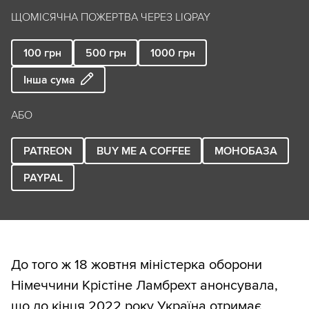
ЩОМІСЯЧНА ПОЖЕРТВА ЧЕРЕЗ LIQPAY
100
грн
500
грн
1000
грн
Інша сума
АБО
PATREON
BUY ME A COFFEE
МОНОБАЗА
PAYPAL
До того ж 18 жовтня міністерка оборони
Німеччини Крістіне Ламбрехт анонсувала,
що до кінця 2022 року Україна отримає