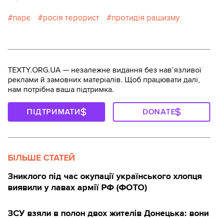
парє
росія терорист
протидія рашизму
TEXTY.ORG.UA — незалежне видання без навʼязливої
реклами й замовних матеріалів. Щоб працювати далі,
нам потрібна ваша підтримка.
ПІДТРИМАТИ
DONATE
БІЛЬШЕ СТАТЕЙ
Зниклого під час окупації українського хлопця
виявили у лавах армії РФ (ФОТО)
ЗСУ взяли в полон двох жителів Донецька: вони