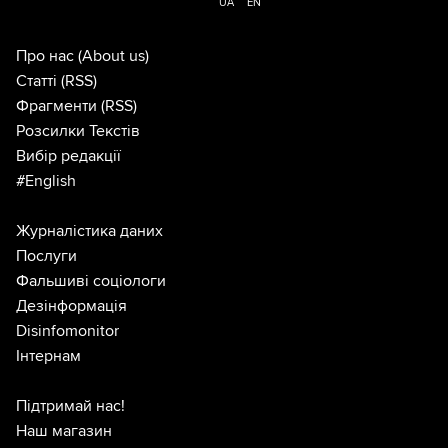
UA
EN
Про нас
(About us)
Статті
(RSS)
Фрагменти
(RSS)
Розсилки Текстів
Вибір редакції
#English
Журналістика даних
Послуги
Фальшиві соціологи
Дезінформація
Disinfomonitor
Інтернам
Підтримай нас!
Наш магазин