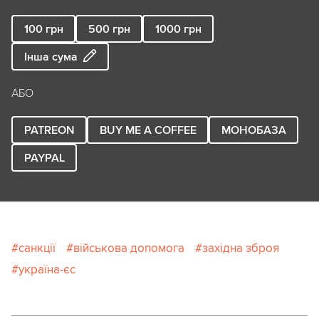
100
грн
500
грн
1000
грн
Інша сума
АБО
PATREON
BUY ME A COFFEE
МОНОБАЗА
PAYPAL
санкції
військова допомога
західна зброя
україна-єс