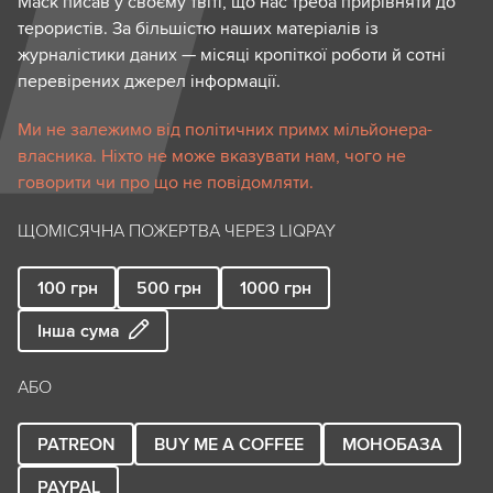
Маск писав у своєму твіті, що нас треба прирівняти до
терористів. За більшістю наших матеріалів із
журналістики даних — місяці кропіткої роботи й сотні
перевірених джерел інформації.
Ми не залежимо від політичних примх мільйонера-
власника. Ніхто не може вказувати нам, чого не
говорити чи про що не повідомляти.
ЩОМІСЯЧНА ПОЖЕРТВА ЧЕРЕЗ LIQPAY
100
грн
500
грн
1000
грн
Інша сума
АБО
PATREON
BUY ME A COFFEE
МОНОБАЗА
PAYPAL