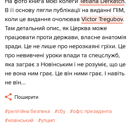
На фото книга моєї колеги
Tetiana Derkatch
.
В її основу лягли публікації на виданні ПіМ,
коли це видання очолював
Victor Tregubov
.
Там детальний опис, як Церква може
працювати проти держави, власне анатомія
зради. Це не лише про нерозкаяні гріхи. Це
про невивчені уроки влади та спецслужб,
яка заграє з Новінським і не розуміє, що це
не вона ним грає. Це він ними грає. І навіть
не він...
Поширити
релігійна безпека
сбу
офіс президента
новінський
упцмп