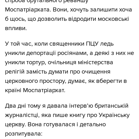
спроба брутального реваншу
Моспатріархата. Вони, хочуть залишити хоча
б щось, що дозволить відродити московські
впливи.
У той час, коли священники ПЦУ ледь
уникли депортації росіянами, а деякі з них не
уникли тортур, очільниця міністерства
релігій замість думати про очищення
церковного простору, думає, як вберегти в
країні Моспатріархат.
Два дні тому я давала інтерв’ю британській
журналістці, яка пише книгу про Українську
церкву. Вона готувалася і детально
розпитувала: