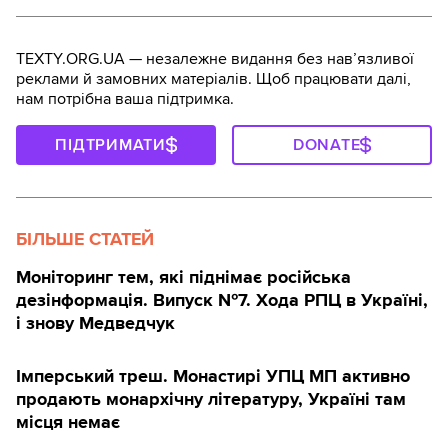
TEXTY.ORG.UA — незалежне видання без навʼязливої
реклами й замовних матеріалів. Щоб працювати далі,
нам потрібна ваша підтримка.
ПІДТРИМАТИ
DONATE
БІЛЬШЕ СТАТЕЙ
Моніторинг тем, які піднімає російська
дезінформація. Випуск №7. Хода РПЦ в Україні,
і знову Медведчук
Імперський треш. Монастирі УПЦ МП активно
продають монархічну літературу, Україні там
місця немає