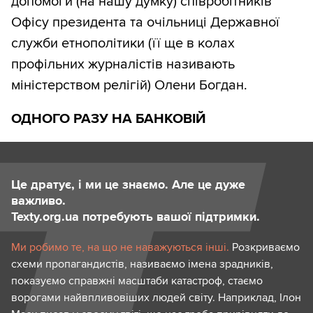
допомоги (на нашу думку) співробітників
Офісу президента та очільниці Державної
служби етнополітики (її ще в колах
профільних журналістів називають
міністерством релігій) Олени Богдан.
ОДНОГО РАЗУ НА БАНКОВІЙ
Це дратує, і ми це знаємо. Але це дуже
важливо.
Texty.org.ua потребують вашої підтримки.
Ми робимо те, на що не наважуються інші.
Розкриваємо
схеми пропагандистів, називаємо імена зрадників,
показуємо справжні масштаби катастроф, стаємо
ворогами найвпливовіших людей світу. Наприклад, Ілон