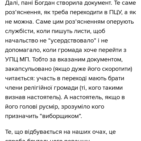
Далі, пані Богдан створила документ. Те саме
роз’яснення, як треба переходити в ПЦУ, а як
не можна. Саме цим роз’ясненням оперують
службісти, коли пишуть листи, щоб
начальство не “усердствовало” і не
допомагало, коли громада хоче перейти з
УПЦ МП. Тобто за вказаним документом,
закапсульовано (якщо дуже його скоротити)
читається: участь в переході мають брати
члени релігійної громади (ті, кого такими
визнав настоятель). А настоятель, якщо в
його голові русмір, зрозуміло кого
призначить “виборщиком”.
Те, що відбувається на наших очах, це