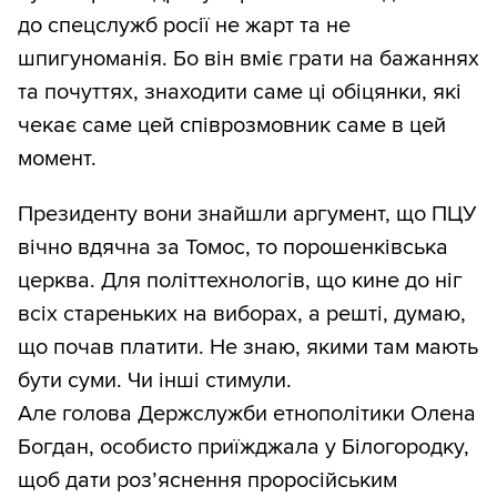
до спецслужб росії не жарт та не
шпигуноманія. Бо він вміє грати на бажаннях
та почуттях, знаходити саме ці обіцянки, які
чекає саме цей співрозмовник саме в цей
момент.
Президенту вони знайшли аргумент, що ПЦУ
вічно вдячна за Томос, то порошенківська
церква. Для політтехнологів, що кине до ніг
всіх стареньких на виборах, а решті, думаю,
що почав платити. Не знаю, якими там мають
бути суми. Чи інші стимули.
Але голова Держслужби етнополітики Олена
Богдан, особисто приїжджала у Білогородку,
щоб дати роз’яснення проросійським