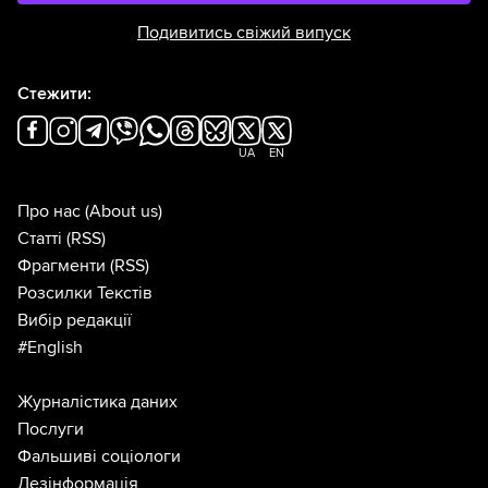
Подивитись свіжий випуск
Стежити:
UA
EN
Про нас
(About us)
Статті
(RSS)
Фрагменти
(RSS)
Розсилки Текстів
Вибір редакції
#English
Журналістика даних
Послуги
Фальшиві соціологи
Дезінформація