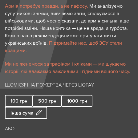
Армія потребує правди, а не пафосу.
Ми аналізуємо
супутникові знімки, вивчаємо звіти, спілкуємося з
військовими, щоб чесно сказати, де армія сильна, а де
потрібні зміни. Наша критика — це не зрада, а турбота.
Кожна наша рекомендація може врятувати життя
українських воїнів.
Підтримайте нас, щоб ЗСУ стали
кращими.
Ми не женемося за трафіком і кліками — ми шукаємо
історії, які вважаємо важливими і гідними вашого часу.
ЩОМІСЯЧНА ПОЖЕРТВА ЧЕРЕЗ LIQPAY
100
грн
500
грн
1000
грн
Інша сума
АБО