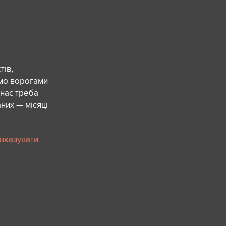
ів,
ємо ворогами
 нас треба
них — місяці
 вказувати