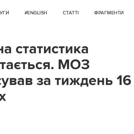
УГИ
#ENGLISH
СТАТТІ
ФРАГМЕНТИ
на статистика
тається. МОЗ
сував за тиждень 16 
х