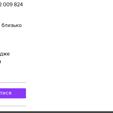
2 009 824
а близько
Адже
и
АТИСЯ