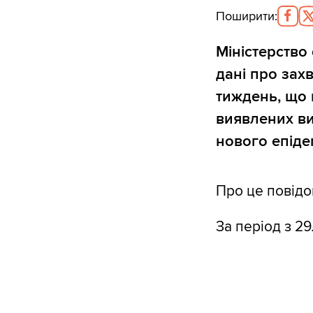
Поширити
:
Міністерство
дані про зах
тиждень, що 
виявлених ви
нового епіде
Про це повід
За період з 29