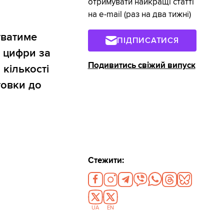
отримувати найкращі статті
на e-mail (раз на два тижні)
уватиме
ПІДПИСАТИСЯ
і цифри за
Подивитись свіжий випуск
кількості
товки до
Стежити:
UA
EN