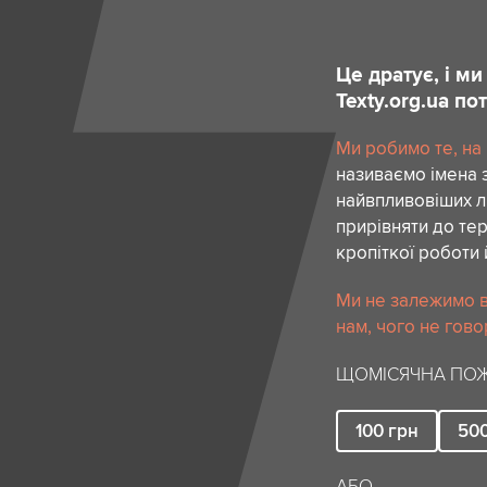
Це дратує, і м
Texty.org.ua п
Ми робимо те, на
називаємо імена 
найвпливовіших лю
прирівняти до тер
кропіткої роботи 
Ми не залежимо в
нам, чого не гово
ЩОМІСЯЧНА ПОЖ
100
грн
50