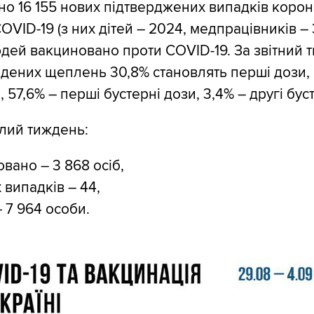
ано 16 155 нових підтверджених випадків корон
OVID-19 (з них дітей – 2024, медпрацівників – 
юдей вакциновано проти COVID-19. За звітний 
едених щеплень 30,8% становлять перші дози, 
, 57,6% – перші бустерні дози, 3,4% – другі бус
лий тиждень:
зовано – 3 868 осіб,
 випадків – 44,
 7 964 особи.