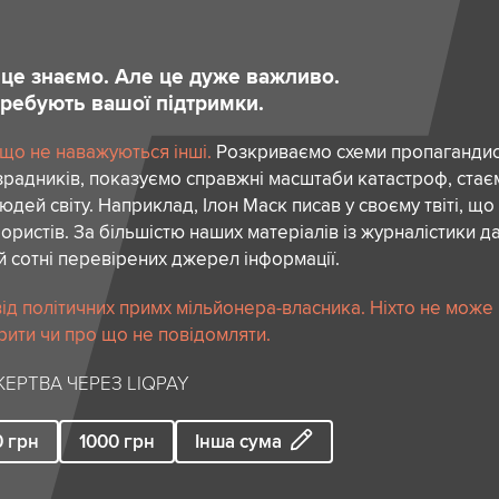
и це знаємо. Але це дуже важливо.
отребують вашої підтримки.
 що не наважуються інші.
Розкриваємо схеми пропагандист
зрадників, показуємо справжні масштаби катастроф, ста
дей світу. Наприклад, Ілон Маск писав у своєму твіті, що
ористів. За більшістю наших матеріалів із журналістики да
й сотні перевірених джерел інформації.
ід політичних примх мільйонера-власника. Ніхто не може
рити чи про що не повідомляти.
ЕРТВА ЧЕРЕЗ LIQPAY
0
грн
1000
грн
Інша сума