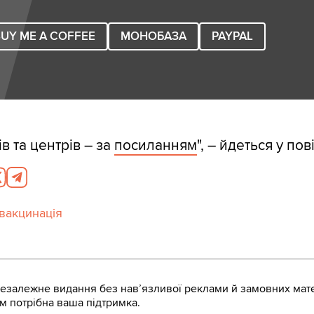
UY ME A COFFEE
МОНОБАЗА
PAYPAL
в та центрів – за
посиланням
", – йдеться у по
вакцинація
залежне видання без навʼязливої реклами й замовних мате
м потрібна ваша підтримка.