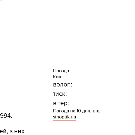
Погода
Київ
волог.:
тиск:
вітер:
Погода на 10 днів від
 994.
sinoptik.ua
й, з них