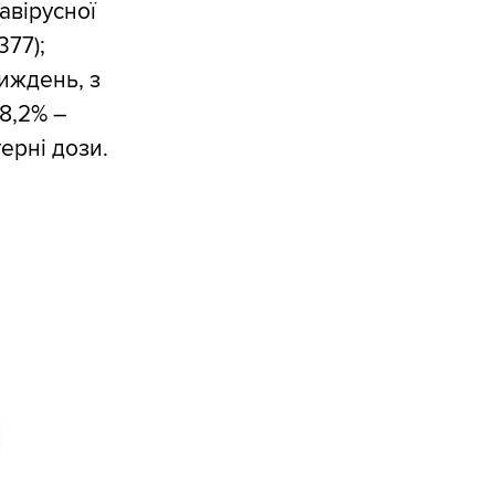
авірусної
377);
тиждень, з
8,2% –
терні дози.