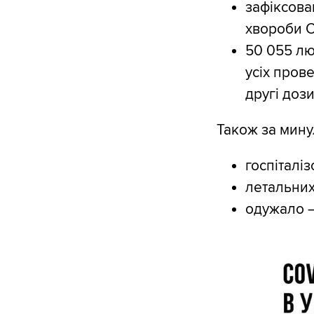
️зафіксов
хвороби C
️50 055 л
усіх пров
другі дози
Також за мину
️госпіталі
летальних
одужало –