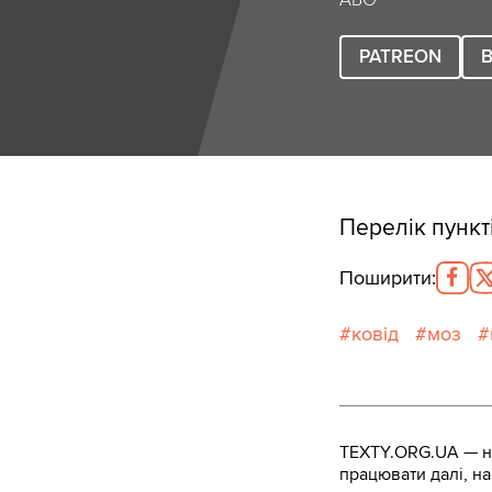
АБО
PATREON
B
Перелік пункті
Поширити
:
ковід
моз
TEXTY.ORG.UA — не
працювати далі, на