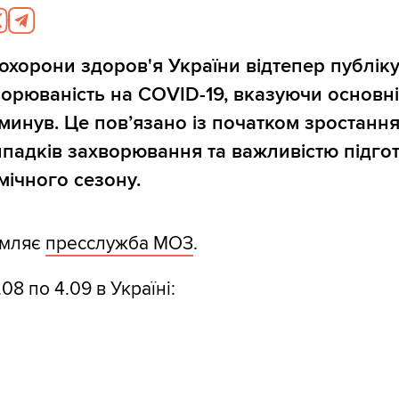
 охорони здоров'я України відтепер публік
ворюваність на COVID-19, вказуючи основн
минув. Це пов’язано із початком зростання 
падків захворювання та важливістю підго
мічного сезону.
омляє
пресслужба МОЗ
.
.08 по 4.09 в Україні: