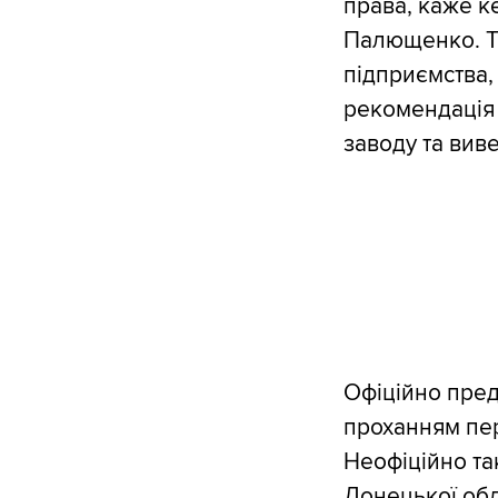
права, каже к
Палющенко. Та
підприємства,
рекомендація
заводу та вив
Офіційно пред
проханням пер
Неофіційно так
Донецької обл