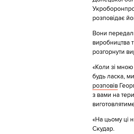
Укроборонпром
розповідає йо
Вони передали
виробництва т
розгорнути ви
«Коли зі мною
будь ласка, ми
розповів
Георг
з вами на тер
виготовлятим
«На цьому ці 
Скудар.