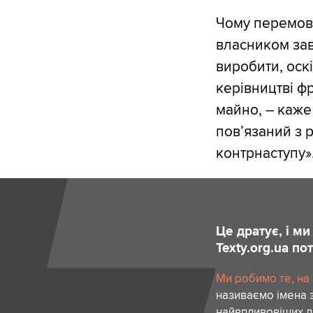
Чому перемови
власником зав
виробити, оск
керівництві ф
майно, – каже
повʼязаний з 
контрнаступу»
Це дратує, і м
Texty.org.ua п
Ми робимо те, на
називаємо імена 
найвпливовіших лю