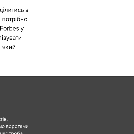
ділитись з
ї потрібно
Forbes у
лізувати
, який
ів,
ємо ворогами
 нас треба