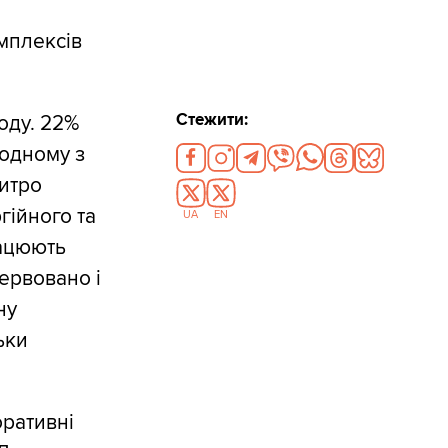
омплексів
Стежити:
оду. 22%
жодному з
итро
гійного та
UA
EN
рацюють
ервовано і
ну
ьки
оративні