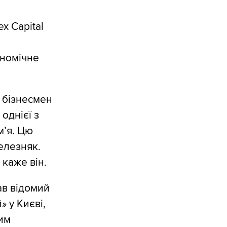
а
x Capital
ономічне
 бізнесмен
однієї з
м’я. Цю
елезняк.
 каже він.
ав відомий
 у Києві,
им