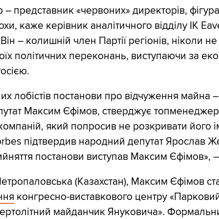
р – представник «червоних» директорів, фігур
хи, каже керівник аналітичного відділу ІК Eave
Він – колишній член Партії регіонів, ніколи не
оїх політичних переконань, виступаючи за ек
Росією.
их лобістів постанови про відчуження майна –
путат Максим Єфімов, стверджує топменеджер 
омпаній, який попросив не розкривати його і
rbes підтвердив народний депутат Ярослав Ж
ийняття постанови виступав Максим Єфімов», –
тропаловська (Казахстан), Максим Єфімов ст
ння
конгресно-виставкового центру «Парковий»
вертолітний майданчик Януковича». Формальн