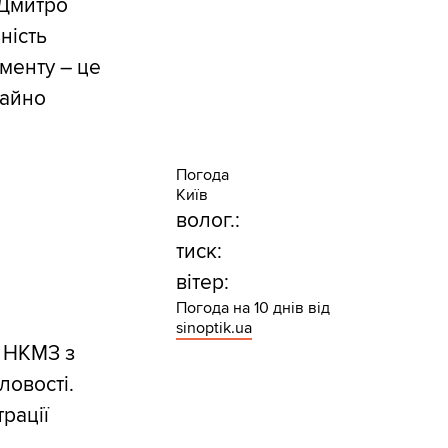
 Дмитро
ність
менту – це
майно
Погода
Київ
волог.:
тиск:
вітер:
Погода на 10 днів від
sinoptik.ua
а НКМЗ з
ловості.
рації