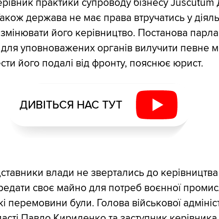
ерівник практики супроводу бізнесу Juscutum
кож держава не має права втручатись у діяль
 змінювати його керівництво. Постанова парла
 для уповноважених органів вилучити певне 
ести його подалі від фронту, пояснює юрист.
ДИВІТЬСЯ НАС ТУТ
ставники влади не звертались до керівництв
едати своє майно для потреб воєнної промис
і перемовини були. Голова військової адмініст
асті Павло Кириленко та заступник керівника