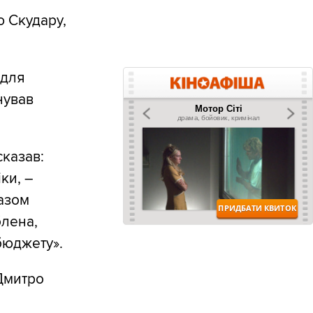
 Скудару,
 для
нував
сказав:
ки, –
азом
блена,
бюджету».
Дмитро