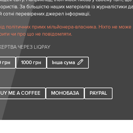
ористів. За більшістю наших матеріалів із журналістики да
й сотні перевірених джерел інформації.
ід політичних примх мільйонера-власника. Ніхто не може
рити чи про що не повідомляти.
ЕРТВА ЧЕРЕЗ LIQPAY
0
грн
1000
грн
Інша сума
UY ME A COFFEE
МОНОБАЗА
PAYPAL