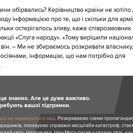
ни обірвались? Керівництво країни не хотіло 
оду інформацією про те, що і скільки для армі
ільки остерігалось зливу, каже співрозмовник 
ракції «Слуга народу». «Тому вирішили націона
 він. – Ми не збираємось розкривати власнику
росіянами, інформацію, що нам потрібно для
.
и це знаємо. Але це дуже важливо.
отребують вашої підтримки.
 що не наважуються інші.
Розкриваємо схеми пропагандист
зрадників, показуємо справжні масштаби катастроф, ста
дей світу. Наприклад, Ілон Маск писав у своєму твіті, що