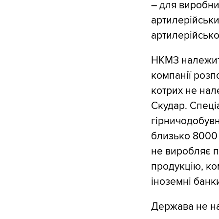
– для виробни
артилерійських
артилерійсько
НКМЗ належить
компанії розпо
котрих не нал
Скудар. Спеці
гірничодобувн
близько 8000 
не виробляє п
продукцію, ко
іноземні банк
Держава не на