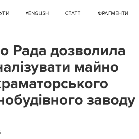
УГИ
#ENGLISH
СТАТТІ
ФРАГМЕНТИ
о Рада дозволила
налізувати майно
раматорського
обудівного заводу
5