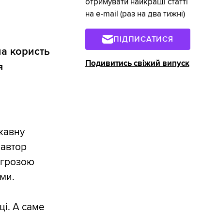
отримувати найкращі статті
на e-mail (раз на два тижні)
ПІДПИСАТИСЯ
а користь
Подивитись свіжий випуск
я
жавну
 автор
агрозою
ми.
і. А саме