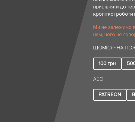
прирівняти до тер
кропіткої роботи 
Ми не залежимо в
нам, чого не гово
ЩОМІСЯЧНА ПОЖ
100
грн
50
АБО
PATREON
B