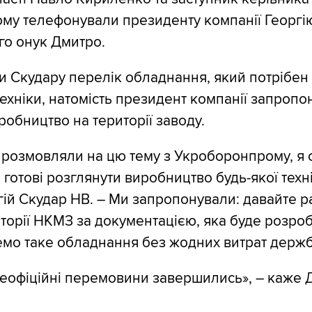
у телефонували президенту компанії Георгію
го онук Дмитро.
 Скудару перелік обладнання, який потрібен
ехніки, натомість президент компанії запропо
робництво на території заводу.
 розмовляли на цю тему з Укроборонпрому, я 
 готові розглянути виробництво будь-якої техні
ій Скудар НВ. – Ми запропонували: давайте р
иторії НКМЗ за документацією, яка буде розро
емо таке обладнання без жодних витрат держ
неофіційні перемовини завершились», – каже 