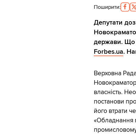
Поширити
:
Депутати до
Новокрамато
держави. Що 
Forbes.ua
. Н
Верховна Рад
Новокраматор
власність. Нео
постанови про
його втрати ч
«Обладнання п
промисловому