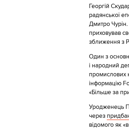
Георгій Скуда
радянської епо
Дмитро Чурін. 
приховував св
зближення з 
Один з основн
і народний де
промислових к
інформацію Fo
«Більше за пр
Уродженець Пе
через
придба
відомого як «