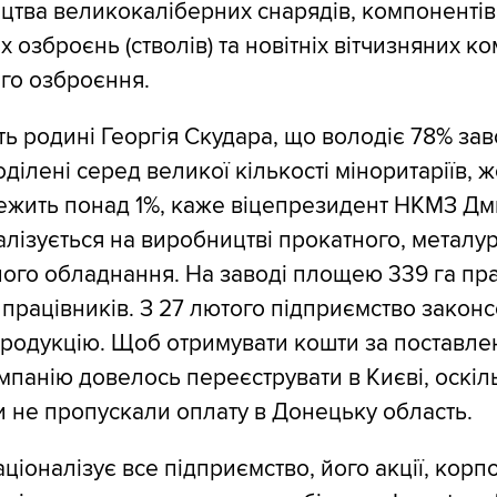
цтва великокаліберних снарядів, компонентів
 озброєнь (стволів) та новітніх вітчизняних к
го озброєння.
 родині Георгія Скудара, що володіє 78% зав
ділені серед великої кількості міноритаріїв, 
ежить понад 1%, каже віцепрезидент НКМЗ Дм
алізується на виробництві прокатного, металур
ого обладнання. На заводі площею 339 га п
працівників. З 27 лютого підприємство законс
родукцію. Щоб отримувати кошти за поставле
мпанію довелось переєструвати в Києві, оскіл
и не пропускали оплату в Донецьку область.
ціоналізує все підприємство, його акції, корп