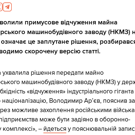
зволили примусове відчуження майна
рського машинобудівного заводу (НКМЗ) н
означає це заплутане рішення, розбиравс
аводимо скорочену версію статті.
а ухвалила рішення передати майно
ського машинобудівного заводу (НКМЗ) у дер
бхідність «відчуження» індустріального гіганта
 націоналізацію, Володимир Арʼєв, пояснив з
ерез можливе захоплення російськими війська
ідприємства може бути задіяно в оборонно-
 комплексі», –
йдеться
у пояснювальній записц