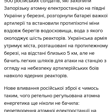
500 російських солдатів, які захопили
Запорізьку атомну електростанцію на півдні
України у березні, розгорнули батареї важкої
артилерії та встановили протипіхотні міни
вздовж берегів водосховища, вода з якого
охолоджує шість реакторів. Українська армія
утримує міста, розташовані на протилежному
березі, на відстані близько 5 км, але не
бачить легких шляхів для атаки на станцію з
огляду на небезпеку артилерійських боїв
навколо ядерних реакторів.
Нове вливання російської зброї є чимось
таким, чого ретельно регульована атомна
енергетика ще ніколи не бачила:
перетворення атомної електростанції на