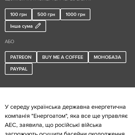
100
грн
500
грн
1000
грн
Інша сума
АБО
PATREON
BUY ME A COFFEE
МОНОБАЗА
PAYPAL
У середу українська державна енергетична
компанія "Енергоатом", яка все ще управляє
АЕС, заявила, що російські війська
загрожують осушити басейни охолодження