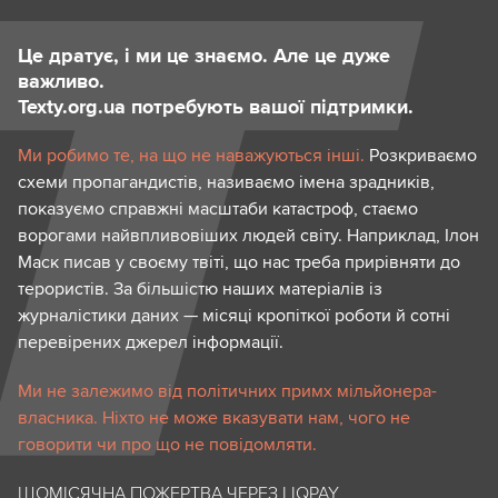
Це дратує, і ми це знаємо. Але це дуже
важливо.
Texty.org.ua потребують вашої підтримки.
Ми робимо те, на що не наважуються інші.
Розкриваємо
схеми пропагандистів, називаємо імена зрадників,
показуємо справжні масштаби катастроф, стаємо
ворогами найвпливовіших людей світу. Наприклад, Ілон
Маск писав у своєму твіті, що нас треба прирівняти до
терористів. За більшістю наших матеріалів із
журналістики даних — місяці кропіткої роботи й сотні
перевірених джерел інформації.
Ми не залежимо від політичних примх мільйонера-
власника. Ніхто не може вказувати нам, чого не
говорити чи про що не повідомляти.
ЩОМІСЯЧНА ПОЖЕРТВА ЧЕРЕЗ LIQPAY