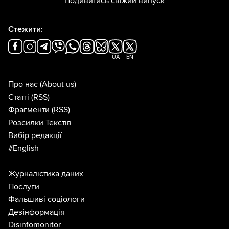
Подивитись свіжий випуск
Стежити:
UA
EN
Про нас
(About us)
Статті
(RSS)
Фрагменти
(RSS)
Розсилки Текстів
Вибір редакції
#English
Журналістика даних
Послуги
Фальшиві соціологи
Дезінформація
Disinfomonitor