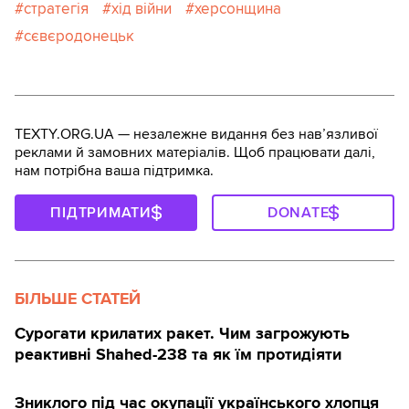
стратегія
хід війни
херсонщина
сєвєродонецьк
TEXTY.ORG.UA — незалежне видання без навʼязливої
реклами й замовних матеріалів. Щоб працювати далі,
нам потрібна ваша підтримка.
ПІДТРИМАТИ
DONATE
БІЛЬШЕ СТАТЕЙ
Сурогати крилатих ракет. Чим загрожують
реактивні Shahed-238 та як їм протидіяти
Зниклого під час окупації українського хлопця