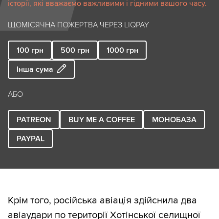
історії, які вважаємо важливими і гідними вашого часу.
ЩОМІСЯЧНА ПОЖЕРТВА ЧЕРЕЗ LIQPAY
100
грн
500
грн
1000
грн
Інша сума
АБО
PATREON
BUY ME A COFFEE
МОНОБАЗА
PAYPAL
Крім того, російська авіація здійснила два
авіаудари по території Хотінської селищної