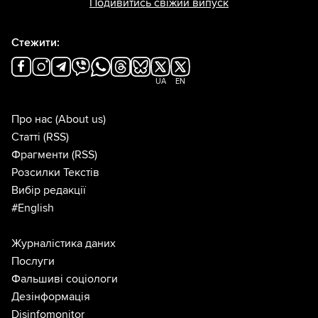
Подивитись свіжий випуск
Стежити:
UA
EN
Про нас
(About us)
Статті
(RSS)
Фрагменти
(RSS)
Розсилки Текстів
Вибір редакції
#English
Журналістика даних
Послуги
Фальшиві соціологи
Дезінформація
Disinfomonitor