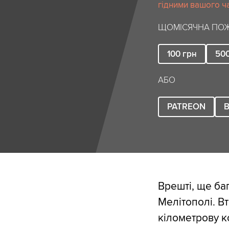
гідними вашого ча
ЩОМІСЯЧНА ПОЖ
100
грн
50
АБО
PATREON
B
Врешті, ще баг
Мелітополі. Вт
кілометрову к