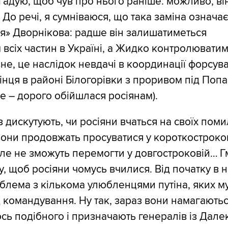
гадую, щоб чув про нього раніше: можливо, він
. До речі, я сумніваюся, що така заміна означа
я» Дворнікова: радше він залишатиметься
всіх частин в Україні, а Жидко контролюватим
не, це наслідок невдачі в координації форсув
інця в районі Білогорівки з проривом під Поп
е – дорого обійшлася росіянам).
 дискутують, чи росіяни вчаться на своїх поми
вони продовжать просуватися у короткостроко
але не зможуть перемогти у довгостроковій… Г
у, щоб росіяни чомусь вчилися. Від початку в 
облема з кількома улюбленцями путіна, яких м
 командування. Ну так, зараз вони намагають
ось подібного і призначають генералів із Дале