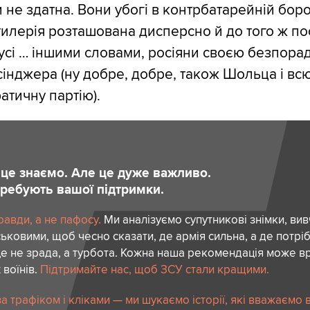
 не здатна. Вони убогі в контрбатарейній боро
тилерія розташована дисперсно й до того ж по
усі … іншими словами, росіяни своєю безпора
сінджера (ну добре, добре, також Шольца і вс
атичну партію).
и це знаємо. Але це дуже важливо.
отребують вашої підтримки.
авди, а не пафосу.
Ми аналізуємо супутникові знімки, вив
ськовими, щоб чесно сказати, де армія сильна, а де потріб
е не зрада, а турбота. Кожна наша рекомендація може в
 воїнів.
Підтримайте нас, щоб ЗСУ стали кращими.
 трафіком і кліками — ми шукаємо історії, які вважаємо 