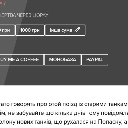
су.
ЕРТВА ЧЕРЕЗ LIQPAY
0
грн
1000
грн
Інша сума
UY ME A COFFEE
МОНОБАЗА
PAYPAL
ато говорять про отой поїзд із старими танкам
ім, не забувайте що кілька днів тому повідомля
олону нових танків, що рухалася на Попасну, а