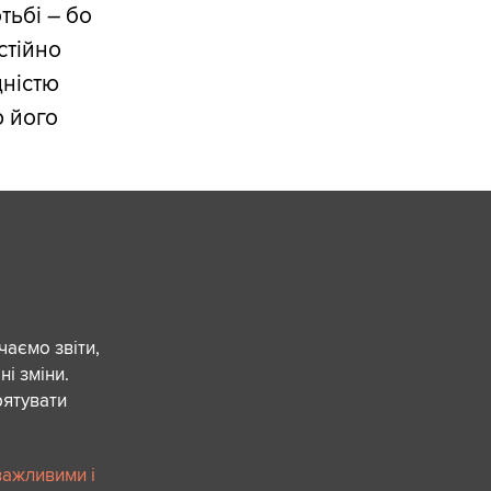
тьбі – бо
стійно
дністю
ю його
чаємо звіти,
ні зміни.
рятувати
важливими і