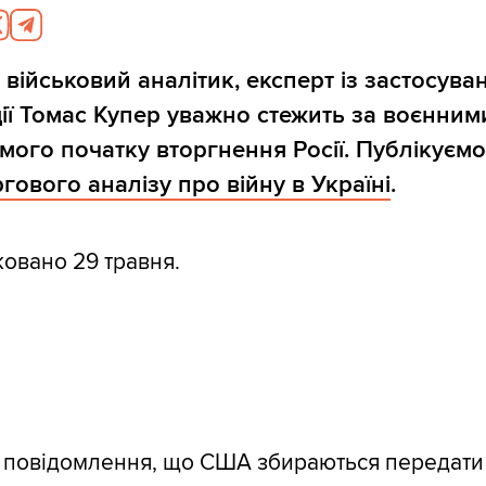
 військовий аналітик, експерт із застосува
ції Томас Купер уважно стежить за воєнним
амого початку вторгнення Росії. Публікуємо
гового аналізу про війну в Україні
.
ковано 29 травня.
а повідомлення, що США збираються передати 