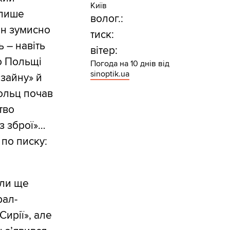
Київ
 лише
волог.:
ін зумисно
тиск:
 – навіть
вітер:
о Польщі
Погода на 10 днів від
sinoptik.ua
изайну» й
Шольц почав
тво
з зброї»…
 по писку:
али ще
рал-
ирії», але