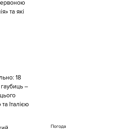
«червоною
я» та які
льно: 18
 гаубиць –
 цього
та Італією
Погода
кий