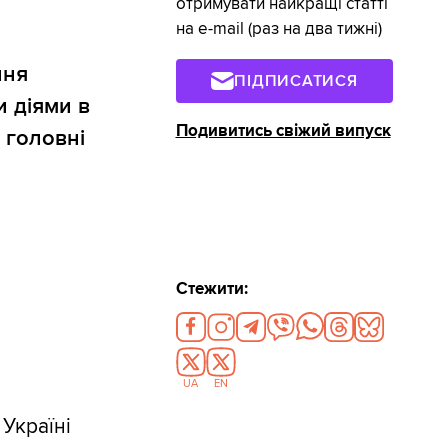
отримувати найкращі статті
на e-mail (раз на два тижні)
ння
ПІДПИСАТИСЯ
и діями в
Подивитись свіжий випуск
 головні
Стежити:
UA
EN
Україні