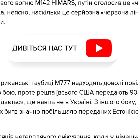
вого вогню М142 HIMARS, путін оголосив це 
а, неясно, наскільки це серйозна «червона ліні
и.
ДИВІТЬСЯ НАС ТУТ
риканські гаубиці M777 надходять доволі пові
 бою, проте решта [всього США передають 90
идається, ще навіть не в Україні. З іншого боку,
х битв значно побільшало переданих Естонією 
ісяців нетерплячого очікування, коли ж німець