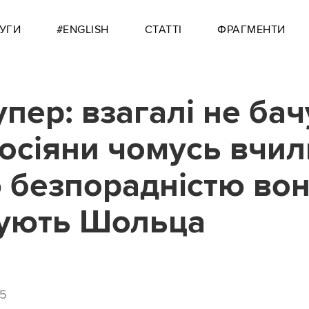
УГИ
#ENGLISH
СТАТТІ
ФРАГМЕНТИ
пер: взагалі не бач
осіяни чомусь вчил
 безпорадністю во
ують Шольца
45