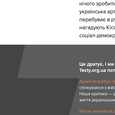
нічого зробити
українська ар
перебуває в р
нагадують Кіс
соціал-демокр
Це дратує, і м
Texty.org.ua п
Армія потребує пр
спілкуємося з вій
Наша критика — ц
життя українських
Ми не женемося за