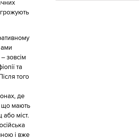
ичних
загрожують
ративному
лами
 – зовсім
іопії та
Після того
.
онах, де
, що мають
 або міст.
осійська
яною і вже