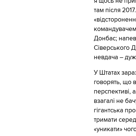
я щось не при
там після 2017
«відстороненн
командувачем 
Донбас; напев
Сіверського Д
невдача – дуж
У Штатах зараз
говорять, що 
перспективі, 
взагалі не бач
гігантська пр
тримати серед
«уникати» чог