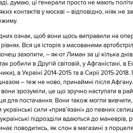
вді, думаю, ці генерали просто не мають політ
-яких контактів у москві – відповідно, ніяк не 
ежиму.
дних ознак, щоб вони щось виправили на опе
рівнях. Вся ця історія з масованими артобстрі
 хочеш захопити, – як-от Лиман за ці кілька днів
ак робили в Другій світовій, у Афганістані, в Еф
ники), в Україні 2014-2015 та в Сирії 2015-2018. 
цназом – теж не ново, принаймні після Афгану
вони зрозуміли, це що зручно наступати в рай
ця для постачання. Вони також могли вивчити
 українські сили «прив’язані» до певних селищ
українські підрозділи вдаються до маневрів, р
инає поводитись, як слон в магазині з порцел