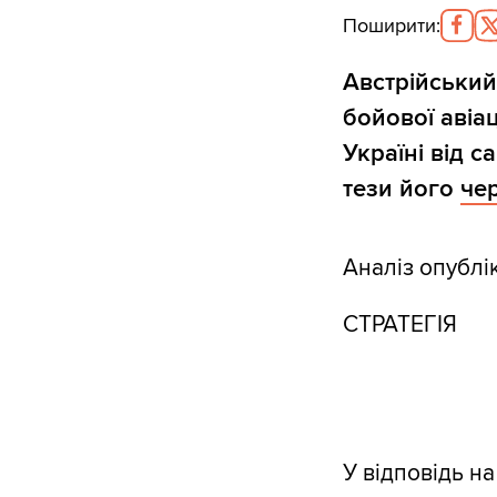
Поширити
:
Австрійський
бойової авіа
Україні від с
тези його
чер
Аналіз опублі
СТРАТЕГІЯ
У відповідь н