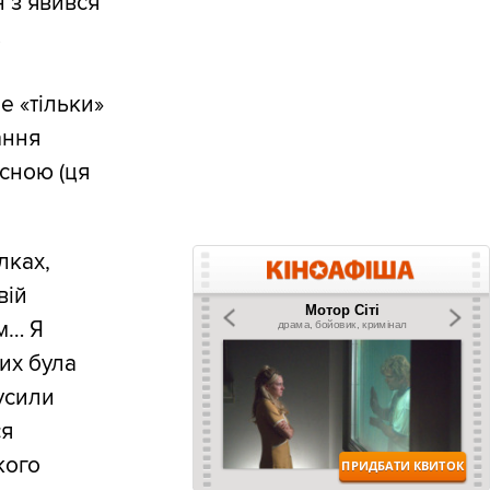
 з’явився
є
е «тільки»
ання
асною (ця
лках,
вій
м… Я
них була
усили
ся
кого