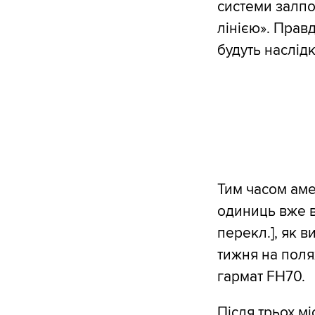
системи залпо
лінією». Правд
будуть наслідк
Тим часом аме
одиниць вже в
перекл.], як в
тижня на поля
гармат FH70.
Після трьох м