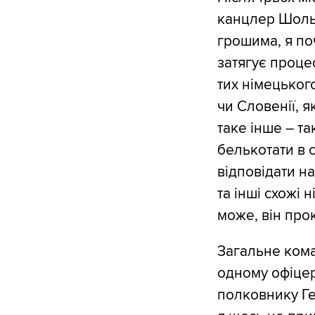
канцлер Шольц
грошима, я по
затягує процес
тих німецьког
чи Словенії, я
таке інше – та
белькотати в с
відповідати н
та інші схожі 
може, він прок
Загальне ком
одному офіцер
полковнику Ге