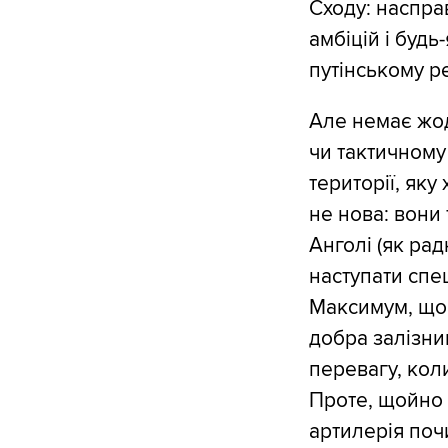
Сходу: наспра
амбіцій і будь
путінському р
Але немає жо
чи тактичному 
території, яку
не нова: вони т
Анголі (як рад
наступати спе
Максимум, що 
добра залізни
перевагу, коли
Проте, щойно 
артилерія поч