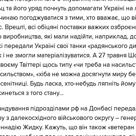
 та його уряд почнуть допомагати Україні на
чинаю погоджуватися з тими, хто вважає, що в
. Врешті, всі обіцяні поставки важких озброєнь
о виробництва, які мали надійти, наприклад, д
кі передали Україні свої танки «радянського д
к і не змогли матеріалізуватися. А 27 травня 
воєму Твіттері щось типу «чи треба на насильс
асильством», «хіба не можна досягнути миру бе
нісенітниці. Будь ласка, хто-небудь ляпніть йому
инеться з того стану…
андування підрозділами рф на Донбасі перед
у з далекосхідного військового округу – гене
ннадію Жидку. Кажуть, що він також «ветеран С