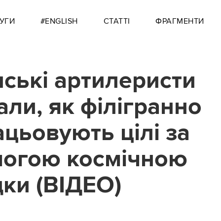
УГИ
#ENGLISH
СТАТТІ
ФРАГМЕНТИ
нські артилеристи
али, як філігранно
ацьовують цілі за
огою космічною
дки (ВІДЕО)