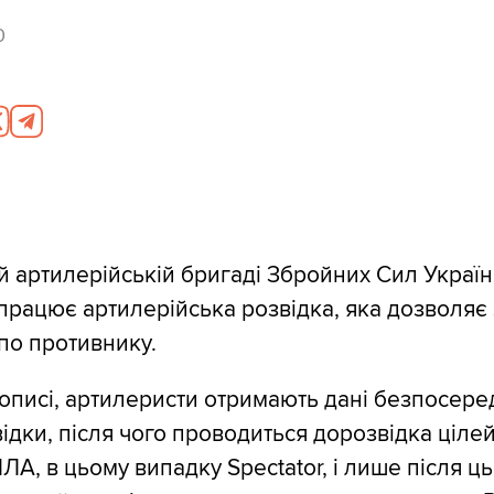
0
ій артилерійській бригаді Збройних Сил Украї
 працює артилерійська розвідка, яка дозволяє
 по противнику.
дописі, артилеристи отримають дані безпосере
ідки, після чого проводиться дорозвідка цілей
А, в цьому випадку Spectator, і лише після ц