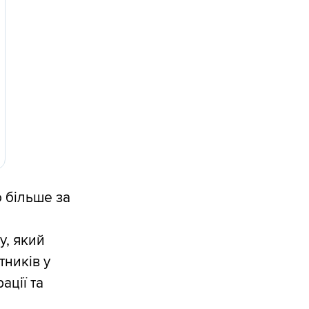
 більше за
у, який
тників у
ації та