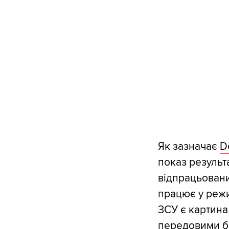
Як зазначає
D
показ результ
відпрацьовани
працює у режи
ЗСУ є картина
передовими б