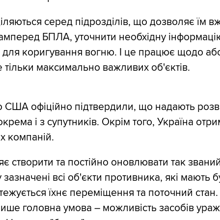
діляються серед підрозділів, що дозволяє їм в
амперед БПЛА, уточнити необхідну інформацію
х для коригування вогню. І це працює щодо а
не тільки максимально важливих об'єктів.
 США офіційно підтвердили, що надають розв
крема і з супутників. Окрім того, Україна отри
их компаній.
яє створити та постійно оновлювати так званий
у зазначені всі об'єкти противника, які мають б
тежується їхнє переміщення та поточний стан. І
ише головна умова – можливість засобів ура