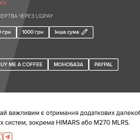
су.
ЕРТВА ЧЕРЕЗ LIQPAY
0
грн
1000
грн
Інша сума
UY ME A COFFEE
МОНОБАЗА
PAYPAL
рай важливим є отримання додаткових далеко
х систем, зокрема HIMARS або M270 MLRS.