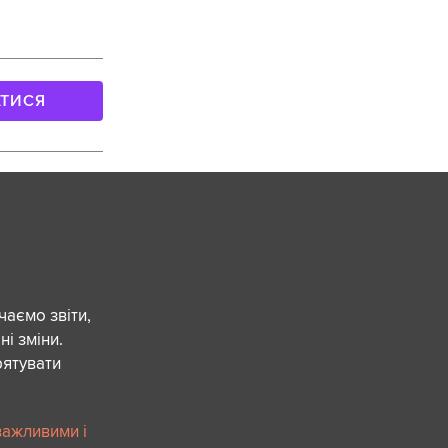
АТИСЯ
чаємо звіти,
ні зміни.
рятувати
важливими і