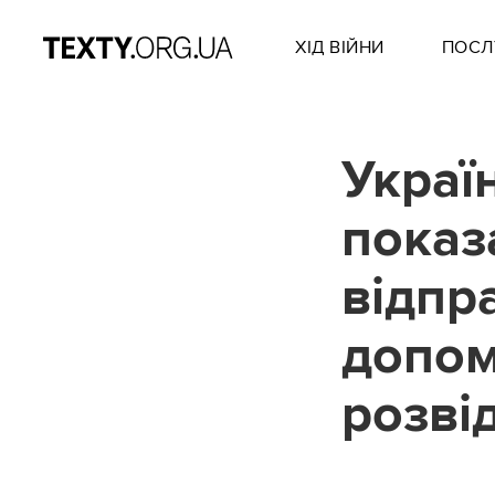
ХІД ВІЙНИ
ПОСЛ
Украї
показ
відпр
допом
розві