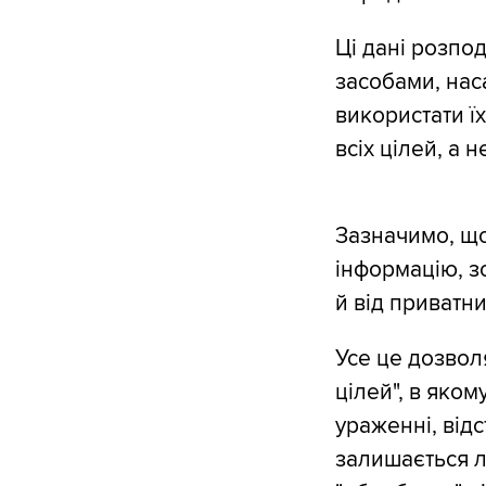
Ці дані розпо
засобами, нас
використати ї
всіх цілей, а 
Зазначимо, що
інформацію, зо
й від приватн
Усе це дозвол
цілей", в яком
ураженні, відс
залишається л