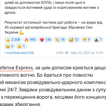
efense Express
, за цим дописом криється дещо
ативного вогню. Бо йдеться про повністю
й механізм розвідувально-ударного комплекс
мі 24/7. Завдяки розвідувальним даним з супу
 з переміщення ворога, місцями його концентр
азами зберігання.