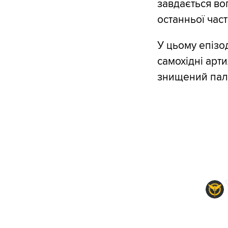
завдається во
останньої част
У цьому епізо
самохідні арти
знищений пали