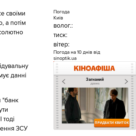
Погода
же своїми
Київ
, а потім
волог.:
бсолютно
тиск:
вітер:
Погода на 10 днів від
sinoptik.ua
ідувальну
мує данні
 "банк
ути
 тоді
ження ЗСУ