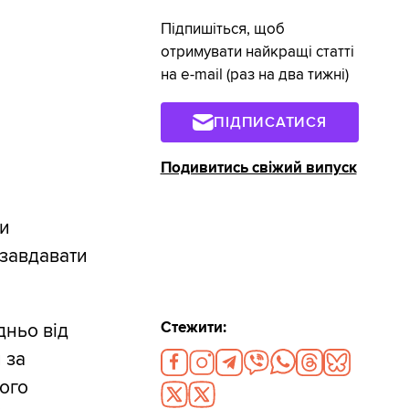
Підпишіться, щоб
отримувати найкращі статті
на e-mail (раз на два тижні)
ПІДПИСАТИСЯ
Подивитись свіжий випуск
ни
 завдавати
Стежити:
дньо від
 за
ього