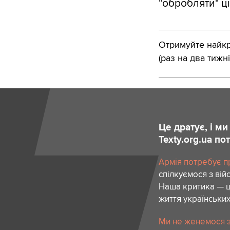
"обробляти" ціл
Отримуйте найкра
(раз на два тижні
Це дратує, і м
Texty.org.ua п
Армія потребує пр
спілкуємося з вій
Наша критика — ц
життя українських
Ми не женемося за