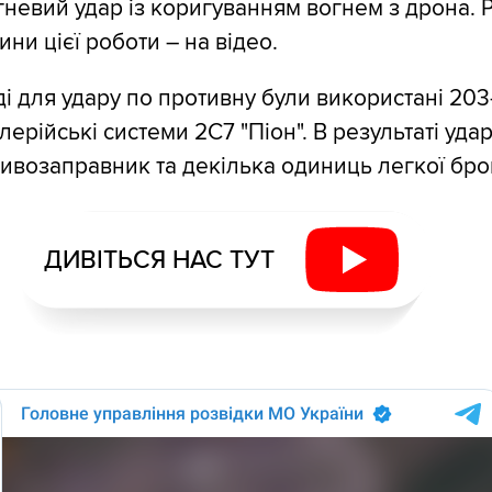
гневий удар із коригуванням вогнем з дрона. 
ини цієї роботи – на відео.
ді для удару по противну були використані 20
лерійські системи 2C7 "Піон". В результаті уда
возаправник та декілька одиниць легкої бро
ДИВІТЬСЯ НАС ТУТ