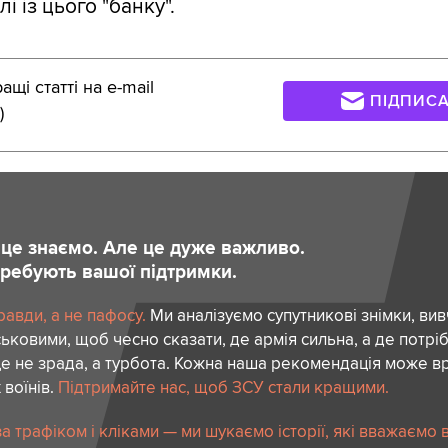
і із цього "банку".
щі статті на e-mail
ПІДПИС
)
и це знаємо. Але це дуже важливо.
отребують вашої підтримки.
авди, а не пафосу.
Ми аналізуємо супутникові знімки, вив
ськовими, щоб чесно сказати, де армія сильна, а де потріб
е не зрада, а турбота. Кожна наша рекомендація може в
 воїнів.
Підтримайте нас, щоб ЗСУ стали кращими.
 трафіком і кліками — ми шукаємо історії, які вважаємо 