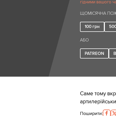
гідними вашого ча
ЩОМІСЯЧНА ПОЖ
100
грн
50
АБО
PATREON
B
Саме тому вк
артилерійськи
Поширити
: