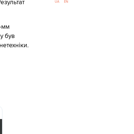
Результат
UA
EN
3-мм
ру був
нетехніки.