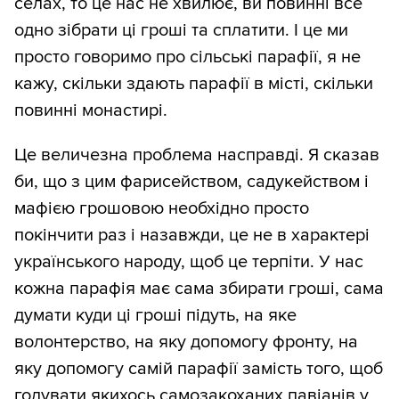
селах, то це нас не хвилює, ви повинні все
одно зібрати ці гроші та сплатити. І це ми
просто говоримо про сільські парафії, я не
кажу, скільки здають парафії в місті, скільки
повинні монастирі.
Це величезна проблема насправді. Я сказав
би, що з цим фарисейством, садукейством і
мафією грошовою необхідно просто
покінчити раз і назавжди, це не в характері
українського народу, щоб це терпіти. У нас
кожна парафія має сама збирати гроші, сама
думати куди ці гроші підуть, на яке
волонтерство, на яку допомогу фронту, на
яку допомогу самій парафії замість того, щоб
годувати якихось самозакоханих павіанів у