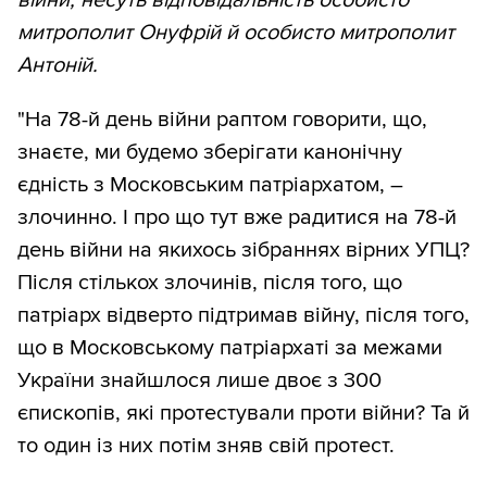
війни, несуть відповідальність особисто
митрополит Онуфрій й особисто митрополит
Антоній.
"На 78-й день війни раптом говорити, що,
знаєте, ми будемо зберігати канонічну
єдність з Московським патріархатом, –
злочинно. І про що тут вже радитися на 78-й
день війни на якихось зібраннях вірних УПЦ?
Після стількох злочинів, після того, що
патріарх відверто підтримав війну, після того,
що в Московському патріархаті за межами
України знайшлося лише двоє з 300
єпископів, які протестували проти війни? Та й
то один із них потім зняв свій протест.