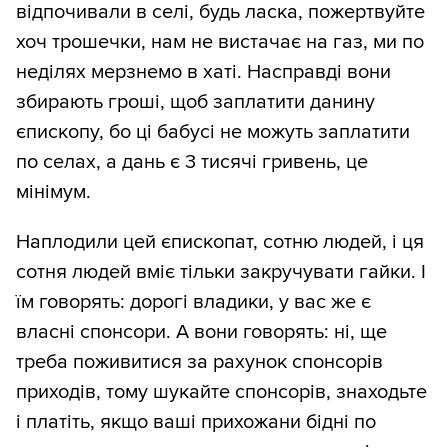
відпочивали в селі, будь ласка, пожертвуйте
хоч трошечки, нам не вистачає на газ, ми по
неділях мерзнемо в хаті. Насправді вони
збирають гроші, щоб заплатити данину
єпископу, бо ці бабусі не можуть заплатити
по селах, а дань є 3 тисячі гривень, це
мінімум.
Наплодили цей єпископат, сотню людей, і ця
сотня людей вміє тільки закручувати гайки. І
їм говорять: дорогі владики, у вас же є
власні спонсори. А вони говорять: ні, ще
треба поживитися за рахунок спонсорів
приходів, тому шукайте спонсорів, знаходьте
і платіть, якщо ваші прихожани бідні по