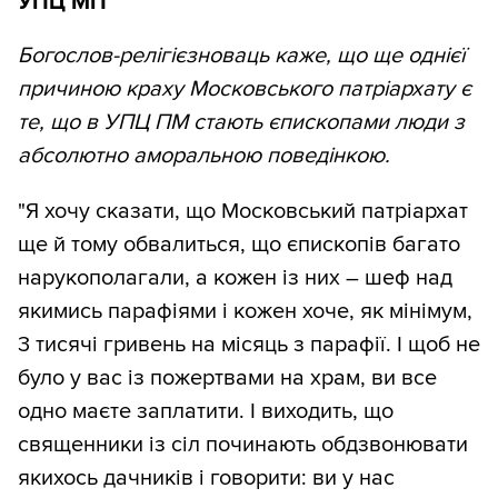
УПЦ МП
Богослов-релігієзноваць каже, що ще однієї
причиною краху Московського патріархату є
те, що в УПЦ ПМ стають єпископами люди з
абсолютно аморальною поведінкою.
"Я хочу сказати, що Московський патріархат
ще й тому обвалиться, що єпископів багато
нарукополагали, а кожен із них – шеф над
якимись парафіями і кожен хоче, як мінімум,
3 тисячі гривень на місяць з парафії. І щоб не
було у вас із пожертвами на храм, ви все
одно маєте заплатити. І виходить, що
священники із сіл починають обдзвонювати
якихось дачників і говорити: ви у нас