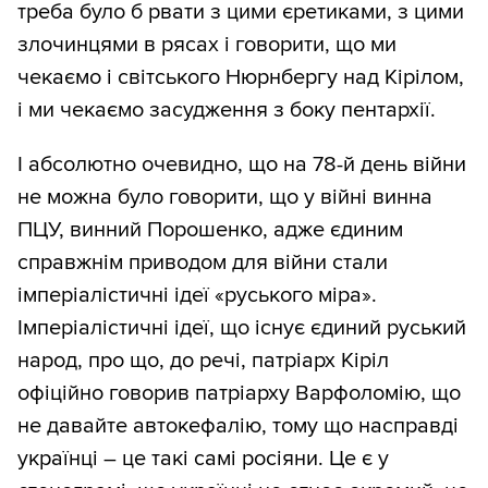
треба було б рвати з цими єретиками, з цими
злочинцями в рясах і говорити, що ми
чекаємо і світського Нюрнбергу над Кірілом,
і ми чекаємо засудження з боку пентархії.
І абсолютно очевидно, що на 78-й день війни
не можна було говорити, що у війні винна
ПЦУ, винний Порошенко, адже єдиним
справжнім приводом для війни стали
імперіалістичні ідеї «руського міра».
Імперіалістичні ідеї, що існує єдиний руський
народ, про що, до речі, патріарх Кіріл
офіційно говорив патріарху Варфоломію, що
не давайте автокефалію, тому що насправді
українці – це такі самі росіяни. Це є у