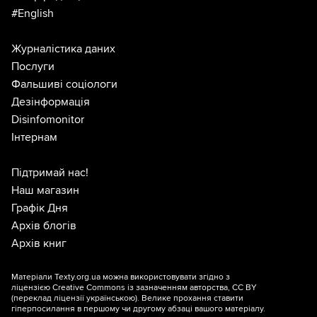
#English
Журналістика даних
Послуги
Фальшиві соціологи
Дезінформація
Disinfomonitor
Інтернам
Підтримай нас!
Наш магазин
Графік Дня
Архів блогів
Архів книг
Матеріали Texty.org.ua можна використовувати згідно з
ліцензією
Creative Commons із зазначенням авторства, CC BY
(переклад ліцензії
українською
). Велике прохання ставити
гіперпосилання в першому чи другому абзаці вашого матеріалу.