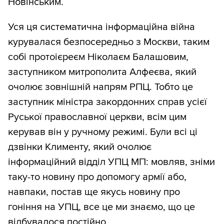
Новінським.
Уся ця систематична інформаційна війна
курувалася безпосередньо з Москви, таким
собі протоієреєм Ніколаєм Балашовим,
заступником митрополита Алфеєва, який
очолює зовнішній напрям РПЦ. Тобто це
заступник міністра закордонних справ усієї
Руської православної церкви, всім цим
керував він у ручному режимі. Були всі ці
дзвінки Клименту, який очолює
інформаційний відділ УПЦ МП: мовляв, зніми
таку-то новину про допомогу армії або,
навпаки, постав ще якусь новину про
гоніння на УПЦ, все це ми знаємо, що це
відбувалося постійно.