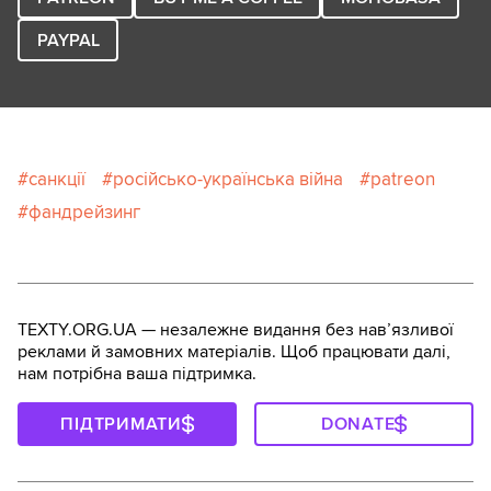
PAYPAL
санкції
російсько-українська війна
patreon
фандрейзинг
TEXTY.ORG.UA — незалежне видання без навʼязливої
реклами й замовних матеріалів. Щоб працювати далі,
нам потрібна ваша підтримка.
ПІДТРИМАТИ
DONATE