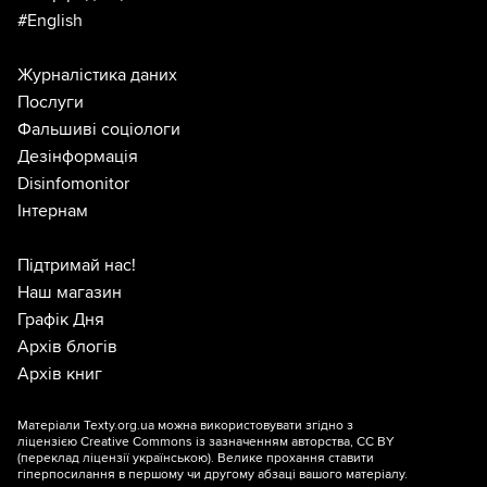
#English
Журналістика даних
Послуги
Фальшиві соціологи
Дезінформація
Disinfomonitor
Інтернам
Підтримай нас!
Наш магазин
Графік Дня
Архів блогів
Архів книг
Матеріали Texty.org.ua можна використовувати згідно з
ліцензією
Creative Commons із зазначенням авторства, CC BY
(переклад ліцензії
українською
). Велике прохання ставити
гіперпосилання в першому чи другому абзаці вашого матеріалу.