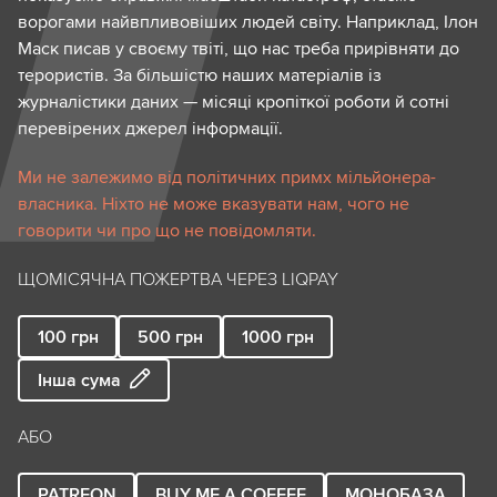
ворогами найвпливовіших людей світу. Наприклад, Ілон
Маск писав у своєму твіті, що нас треба прирівняти до
терористів. За більшістю наших матеріалів із
журналістики даних — місяці кропіткої роботи й сотні
перевірених джерел інформації.
Ми не залежимо від політичних примх мільйонера-
власника. Ніхто не може вказувати нам, чого не
говорити чи про що не повідомляти.
ЩОМІСЯЧНА ПОЖЕРТВА ЧЕРЕЗ LIQPAY
100
грн
500
грн
1000
грн
Інша сума
АБО
PATREON
BUY ME A COFFEE
МОНОБАЗА