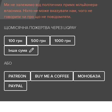
Ми не залежимо від політичних примх мільйонера-
власника. Ніхто не може вказувати нам, чого не
говорити чи про що не повідомляти.
ЩОМІСЯЧНА ПОЖЕРТВА ЧЕРЕЗ LIQPAY
100
грн
500
грн
1000
грн
Інша сума
АБО
PATREON
BUY ME A COFFEE
МОНОБАЗА
PAYPAL