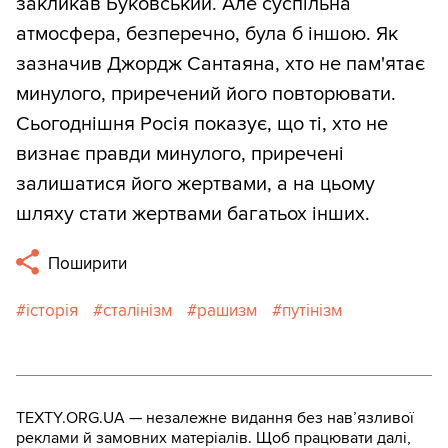
закликав Буковський. Але суспільна
атмосфера, безперечно, була б іншою. Як
зазначив Джордж Сантаяна, хто не пам'ятає
минулого, приречений його повторювати.
Сьогоднішня Росія показує, що ті, хто не
визнає правди минулого, приречені
залишатися його жертвами, а на цьому
шляху стати жертвами багатьох інших.
Поширити
історія
сталінізм
рашизм
путінізм
TEXTY.ORG.UA — незалежне видання без навʼязливої
реклами й замовних матеріалів. Щоб працювати далі,