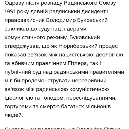
Одразу після розпаду Радянського Союзу
1991 року давній радянський дисидент і
правозахисник Володимир Буковський
закликав до суду над лідерами
комуністичного режиму. Буковський
стверджував, що як Нюрнберзький процес
показав зв'язок між нацистською ідеологією
та вбивчим правлінням Гітлера, так і
публічний суд над радянськими правителями
міг би продемонструвати нерозривний
зв'язок між радянською комуністичною
ідеологією та голодом, переслідуваннями,
тортурами та смертю багатьох мільйонів
людей.