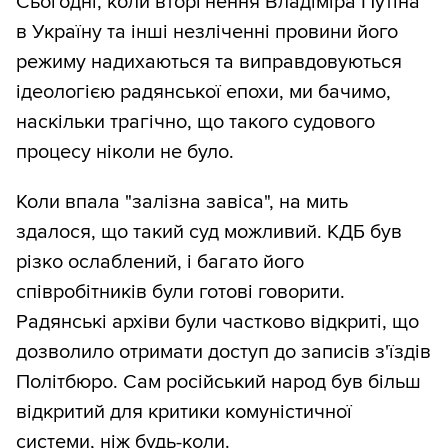
Сьогодні, коли вторгнення Владіміра Путіна
в Україну та інші незліченні провини його
режиму надихаються та виправдовуються
ідеологією радянської епохи, ми бачимо,
наскільки трагічно, що такого судового
процесу ніколи не було.
Коли впала "залізна завіса", на мить
здалося, що такий суд можливий. КДБ був
різко ослаблений, і багато його
співробітників були готові говорити.
Радянські архіви були частково відкриті, що
дозволило отримати доступ до записів з'їздів
Політбюро. Сам російський народ був більш
відкритий для критики комуністичної
системи, ніж будь-коли.