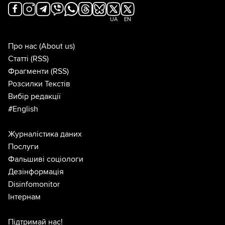
UA
EN
Про нас
(About us)
Статті
(RSS)
Фрагменти
(RSS)
Розсилки Текстів
Вибір редакції
#English
Журналістика даних
Послуги
Фальшиві соціологи
Дезінформація
Disinfomonitor
Інтернам
Підтримай нас!