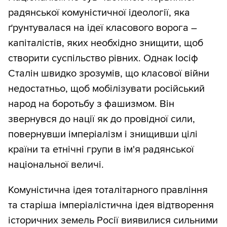
радянської комуністичної ідеології, яка
ґрунтувалася на ідеї класового ворога –
капіталістів, яких необхідно знищити, щоб
створити суспільство рівних. Однак Іосіф
Сталін швидко зрозумів, що класової війни
недостатньо, щоб мобілізувати російський
народ на боротьбу з фашизмом. Він
звернувся до нації як до провідної сили,
повернувши імперіалізм і знищивши цілі
країни та етнічні групи в ім'я радянської
національної величі.
Комуністична ідея тоталітарного правління
та старіша імперіалістична ідея відтворення
історичних земель Росії виявилися сильними