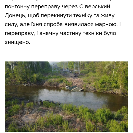
понтонну переправу через Сіверський
Донець, щоб перекинути техніку та живу
силу, але їхня спроба виявилася марною. І
переправу, і значну частину техніки було
знищено.