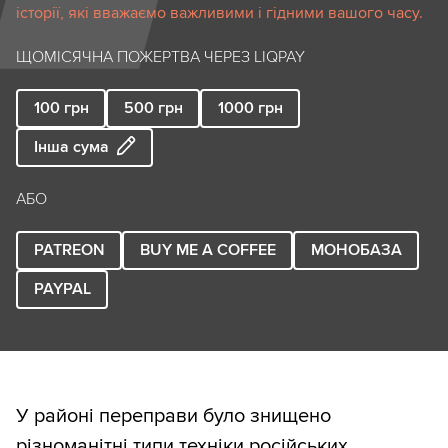
історії, які вважаємо важливими і гідними вашого часу.
ЩОМІСЯЧНА ПОЖЕРТВА ЧЕРЕЗ LIQPAY
100
грн
500
грн
1000
грн
Інша сума
АБО
PATREON
BUY ME A COFFEE
МОНОБАЗА
PAYPAL
У районі переправи було знищено
різноманітні типи техніки російських