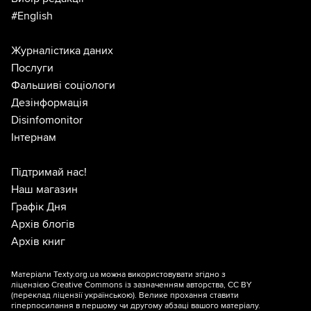
#English
Журналістика даних
Послуги
Фальшиві соціологи
Дезінформація
Disinfomonitor
Інтернам
Підтримай нас!
Наш магазин
Графік Дня
Архів блогів
Архів книг
Матеріали Texty.org.ua можна використовувати згідно з
ліцензією
Creative Commons із зазначенням авторства, CC BY
(переклад ліцензії
українською
). Велике прохання ставити
гіперпосилання в першому чи другому абзаці вашого матеріалу.