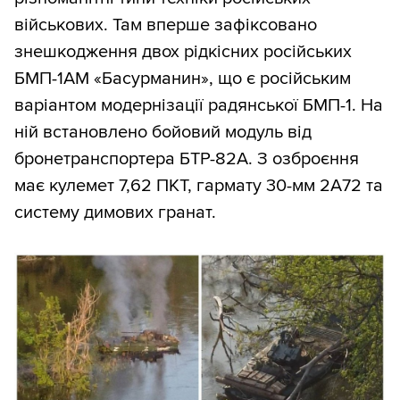
військових. Там вперше зафіксовано
знешкодження двох рідкісних російських
БМП-1АМ «Басурманин», що є російським
варіантом модернізації радянської БМП-1. На
ній встановлено бойовий модуль від
бронетранспортера БТР-82А. З озброєння
має кулемет 7,62 ПКТ, гармату 30-мм 2А72 та
систему димових гранат.