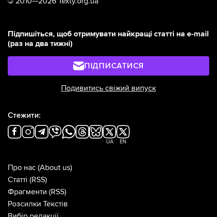
©
2010—2026 Texty.org.ua
Підпишіться, щоб отримувати найкращі статті на e-mail
(раз на два тижні)
ПІДПИСАТИСЯ
Подивитись свіжий випуск
Стежити:
UA
EN
Про нас
(About us)
Статті
(RSS)
Фрагменти
(RSS)
Розсилки Текстів
Вибір редакції