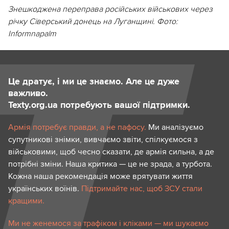
Знешкоджена переправа російських військових через
річку Сіверський донець на Луганщині. Фото:
Informnapalm
Це дратує, і ми це знаємо. Але це дуже
важливо.
Texty.org.ua потребують вашої підтримки.
Армія потребує правди, а не пафосу.
Ми аналізуємо
супутникові знімки, вивчаємо звіти, спілкуємося з
військовими, щоб чесно сказати, де армія сильна, а де
потрібні зміни. Наша критика — це не зрада, а турбота.
Кожна наша рекомендація може врятувати життя
українських воїнів.
Підтримайте нас, щоб ЗСУ стали
кращими.
Ми не женемося за трафіком і кліками — ми шукаємо