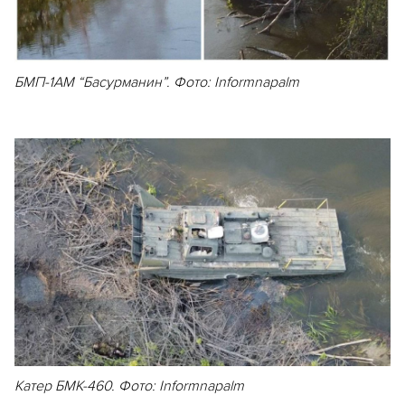
БМП-1АМ “Басурманин”. Фото: Informnapalm
Катер БМК-460. Фото: Informnapalm