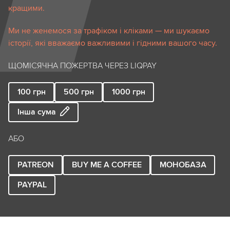
кращими.
Ми не женемося за трафіком і кліками — ми шукаємо
історії, які вважаємо важливими і гідними вашого часу.
ЩОМІСЯЧНА ПОЖЕРТВА ЧЕРЕЗ LIQPAY
100
грн
500
грн
1000
грн
Інша сума
АБО
PATREON
BUY ME A COFFEE
МОНОБАЗА
PAYPAL