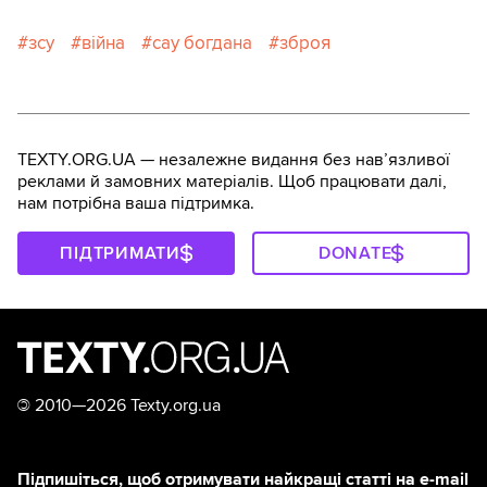
зсу
війна
сау богдана
зброя
TEXTY.ORG.UA — незалежне видання без навʼязливої
реклами й замовних матеріалів. Щоб працювати далі,
нам потрібна ваша підтримка.
ПІДТРИМАТИ
DONATE
©
2010—2026 Texty.org.ua
Підпишіться, щоб отримувати найкращі статті на e-mail