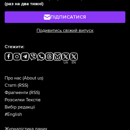
(раз на два тижні)
ПІДПИСАТИСЯ
Подивитись свіжий випуск
Стежити:
UA
EN
Про нас
(About us)
Статті
(RSS)
Фрагменти
(RSS)
Розсилки Текстів
Вибір редакції
#English
Журналістика даних