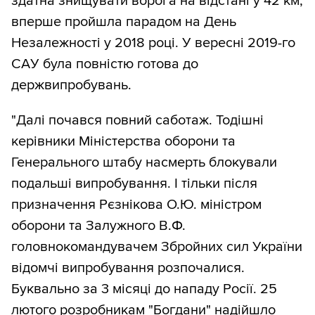
здатна знищувати ворога на відстані у 42 км,
вперше пройшла парадом на День
Незалежності у 2018 році. У вересні 2019-го
САУ була повністю готова до
держвипробувань.
"Далі почався повний саботаж. Тодішні
керівники Міністерства оборони та
Генерального штабу насмерть блокували
подальші випробування. І тільки після
призначення Рєзнікова О.Ю. міністром
оборони та Залужного В.Ф.
головнокомандувачем Збройних сил України
відомчі випробування розпочалися.
Буквально за 3 місяці до нападу Росії. 25
лютого розробникам "Богдани" надійшло