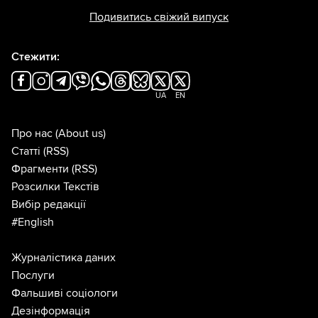
Подивитись свіжий випуск
Стежити:
UA
EN
Про нас
(About us)
Статті
(RSS)
Фрагменти
(RSS)
Розсилки Текстів
Вибір редакції
#English
Журналістика даних
Послуги
Фальшиві соціологи
Дезінформація