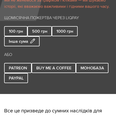
Ми не женемося за трафіком і кліками — ми шукаємо
історії, які вважаємо важливими і гідними вашого часу.
ЩОМІСЯЧНА ПОЖЕРТВА ЧЕРЕЗ LIQPAY
100
грн
500
грн
1000
грн
Інша сума
АБО
PATREON
BUY ME A COFFEE
МОНОБАЗА
PAYPAL
Все це призведе до сумних наслідків для