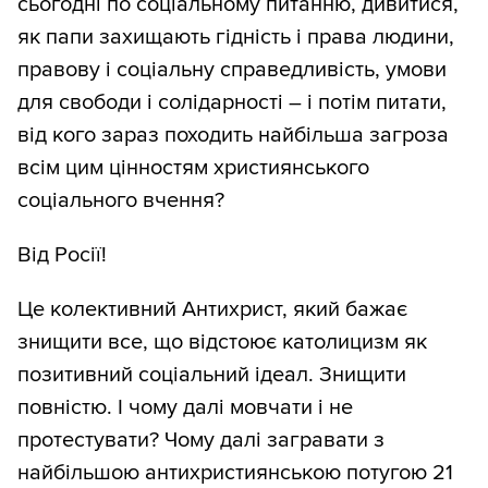
сьогодні по соціальному питанню, дивитися,
як папи захищають гідність і права людини,
правову і соціальну справедливість, умови
для свободи і солідарності – і потім питати,
від кого зараз походить найбільша загроза
всім цим цінностям християнського
соціального вчення?
Від Росії!
Це колективний Антихрист, який бажає
знищити все, що відстоює католицизм як
позитивний соціальний ідеал. Знищити
повністю. І чому далі мовчати і не
протестувати? Чому далі загравати з
найбільшою антихристиянською потугою 21