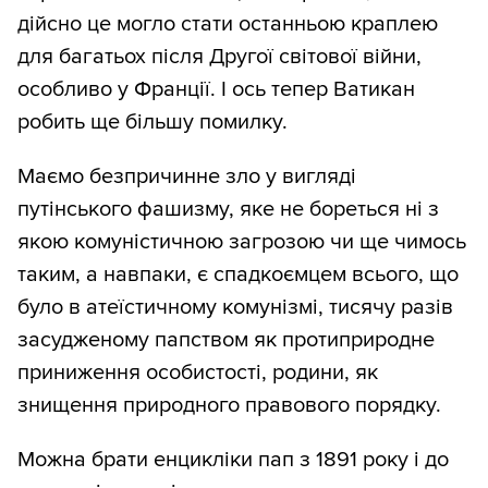
дійсно це могло стати останньою краплею
для багатьох після Другої світової війни,
особливо у Франції. І ось тепер Ватикан
робить ще більшу помилку.
Маємо безпричинне зло у вигляді
путінського фашизму, яке не бореться ні з
якою комуністичною загрозою чи ще чимось
таким, а навпаки, є спадкоємцем всього, що
було в атеїстичному комунізмі, тисячу разів
засудженому папством як протиприродне
приниження особистості, родини, як
знищення природного правового порядку.
Можна брати енцикліки пап з 1891 року і до