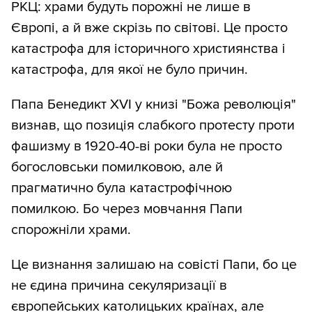
РКЦ: храми будуть порожні не лише в
Європі, а й вже скрізь по світові. Це просто
катастрофа для історичного християнства і
катастрофа, для якої не було причин.
Папа Бенедикт XVI у книзі "Божа революція"
визнав, що позиція слабкого протесту проти
фашизму в 1920-40-ві роки була не просто
богословськи помилковою, але й
прагматично була катастрофічною
помилкою. Бо через мовчання Папи
спорожніли храми.
Це визнання залишаю на совісті Папи, бо це
не єдина причина секуляризації в
європейських католицьких країнах, але