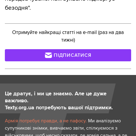
безодня".
Отримуйте найкращі статті на e-mail (раз на два
тижні)
ПІДПИСАТИСЯ
Це дратує, і ми це знаємо. Але це дуже
важливо.
Texty.org.ua потребують вашої підтримки.
Армія потребує правди, а не пафосу.
Ми аналізуємо
супутникові знімки, вивчаємо звіти, спілкуємося з
військовими, щоб чесно сказати, де армія сильна, а де