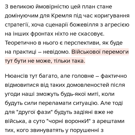
З великою ймовірністю цей план стане
домінуючим для Кремля під час коригування
стратегії, хоча сценарії божевілля з агресією
на інших фронтах ніхто не скасовує.
Теоретично в нього є перспективи, як буде
на практиці – невідомо.
Військової перемоги
тут бути не може, тільки така.
Нюансів тут багато, але головне – фактично
відмовитися від таких домовленостей після
угоди наші зможуть будь-якої миті, коли
будуть сили переламати ситуацію. Але тоді
для "другої фази" будуть задіяні вже не
війська, а суто "чорні воронкИ" з арештами
тих, кого звинуватять у порушенні з