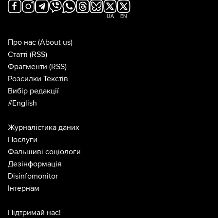
UA
EN
Про нас
(About us)
Статті
(RSS)
Фрагменти
(RSS)
Розсилки Текстів
Вибір редакції
#English
Журналістика даних
Послуги
Фальшиві соціологи
Дезінформація
Disinfomonitor
Інтернам
Підтримай нас!