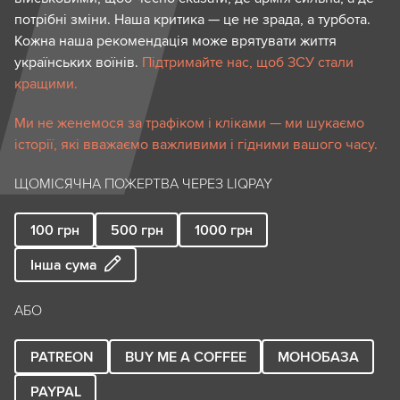
потрібні зміни. Наша критика — це не зрада, а турбота.
Кожна наша рекомендація може врятувати життя
українських воїнів.
Підтримайте нас, щоб ЗСУ стали
кращими.
Ми не женемося за трафіком і кліками — ми шукаємо
історії, які вважаємо важливими і гідними вашого часу.
ЩОМІСЯЧНА ПОЖЕРТВА ЧЕРЕЗ LIQPAY
100
грн
500
грн
1000
грн
Інша сума
АБО
PATREON
BUY ME A COFFEE
МОНОБАЗА
PAYPAL