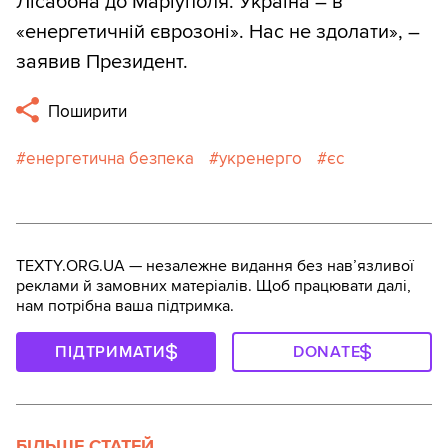
Лісабона до Маріуполя. Україна – в
«енергетичній єврозоні». Нас не здолати», –
заявив Президент.
Поширити
енергетична безпека
укренерго
єс
TEXTY.ORG.UA — незалежне видання без навʼязливої
реклами й замовних матеріалів. Щоб працювати далі,
нам потрібна ваша підтримка.
ПІДТРИМАТИ
DONATE
БІЛЬШЕ СТАТЕЙ