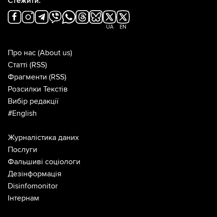
Стежити:
UA
EN
Про нас
(About us)
Статті
(RSS)
Фрагменти
(RSS)
Розсилки Текстів
Вибір редакції
#English
Журналістика даних
Послуги
Фальшиві соціологи
Дезінформація
Disinfomonitor
Інтернам