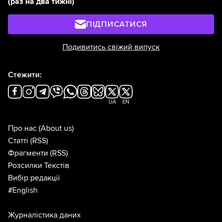
(раз на два тижні)
ПІДПИСАТИСЯ
Подивитись свіжий випуск
Стежити:
UA
EN
Про нас
(About us)
Статті
(RSS)
Фрагменти
(RSS)
Розсилки Текстів
Вибір редакції
#English
Журналістика даних