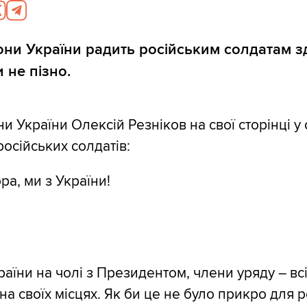
они України радить російським солдатам з
 не пізно.
и України Олексій Резніков на свої сторінці у
осійських солдатів:
ра, ми з України!
раїни на чолі з Президентом, члени уряду – вс
на своїх місцях. Як би це не було прикро для ро