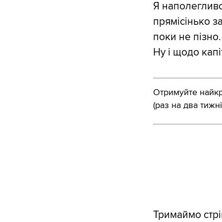
Я наполегливо
прямісінько з
поки не пізно.
Ну і щодо капі
Отримуйте найкра
(раз на два тижні
Тримаймо стрі