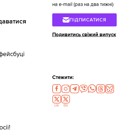
на e-mail (раз на два тижні)
ПІДПИСАТИСЯ
даватися
Подивитись свіжий випуск
 фейсбуці
Стежити:
UA
EN
і
сії!