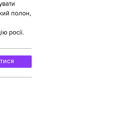
увати
кий полон,
ію росії.
АТИСЯ