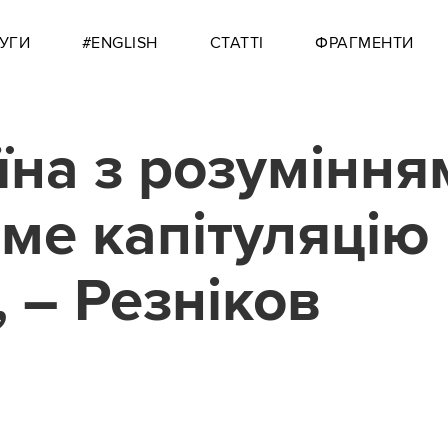
УГИ
#ENGLISH
СТАТТІ
ФРАГМЕНТИ
їна з розуміння
ме капітуляцію
, – Резніков