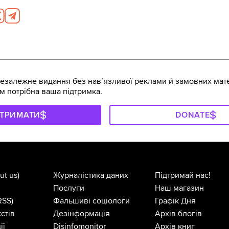
залежне видання без навʼязливої реклами й замовних мате
м потрібна ваша підтримка.
ДТРИМАТИ
DONATE
ut us)
Журналістика даних
Підтримай нас!
Послуги
Наш магазин
RSS)
Фальшиві соціологи
Графік Дня
стів
Дезінформація
Архів блогів
ії
Disinfomonitor
Архів книг