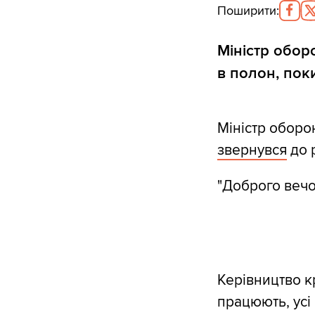
Поширити
:
Міністр обор
в полон, поки
Міністр оборон
звернувся
до р
"Доброго вечо
Керівництво к
працюють, усі 