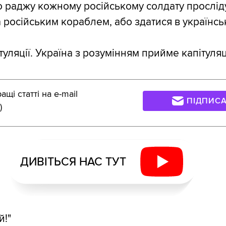
 раджу кожному російському солдату прослід
а російським кораблем, або здатися в українсь
туляції. Україна з розумінням прийме капітуляц
щі статті на e-mail
ПІДПИС
)
ДИВІТЬСЯ НАС ТУТ
й!"