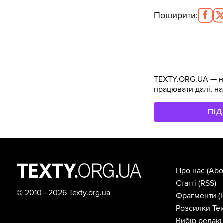
Поширити
:
TEXTY.ORG.UA — не
працювати далі, на
ПІ
Про нас
(Abo
Статті
(RSS)
©
2010—2026 Texty.org.ua
Фрагменти
(
Розсилки Тек
Вибір редакц