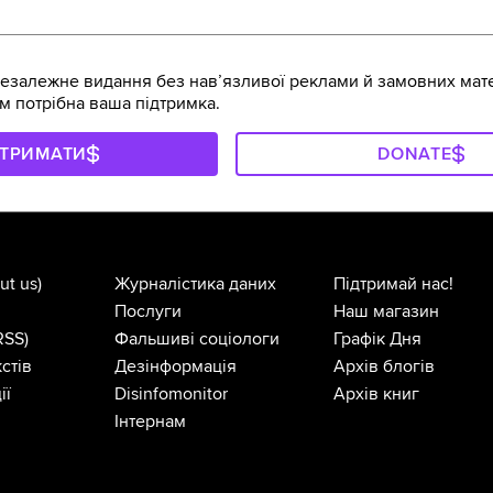
залежне видання без навʼязливої реклами й замовних мате
м потрібна ваша підтримка.
ДТРИМАТИ
DONATE
ut us)
Журналістика даних
Підтримай нас!
Послуги
Наш магазин
RSS)
Фальшиві соціологи
Графік Дня
стів
Дезінформація
Архів блогів
ії
Disinfomonitor
Архів книг
Інтернам