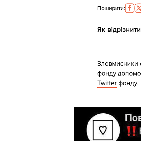
Поширити
:
Як відрізнит
Зловмисники с
фонду допомог
Twitter
фонду.