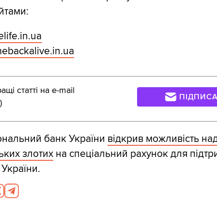
йтами:
elife.in.ua
mebackalive.in.ua
щі статті на e-mail
ПІДПИС
)
ональний банк України
відкрив можливість на
ьких злотих
на спеціальний рахунок для підтр
України.