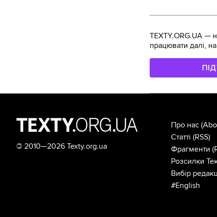
TEXTY.ORG.UA — не
працювати далі, на
ПІ
Про нас
(Abo
Статті
(RSS)
©
2010—2026 Texty.org.ua
Фрагменти
(
Розсилки Тек
Вибір редакц
#English