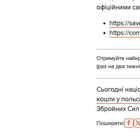
офіційними са
https://sav
https://co
Отримуйте найкра
(раз на два тижні
Сьогодні наці
кошти у польс
Збройних Сил 
Поширити
: