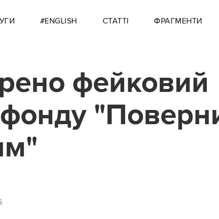
УГИ
#ENGLISH
СТАТТІ
ФРАГМЕНТИ
рено фейковий
 фонду "Поверн
им"
6