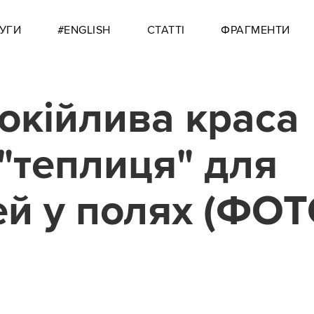
УГИ
#ENGLISH
СТАТТІ
ФРАГМЕНТИ
окійлива краса
 "теплиця" для
й у полях (ФОТ