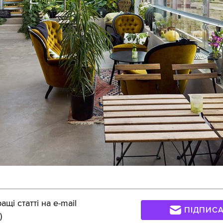
щі статті на e-mail
ПІДПИС
)