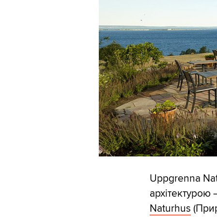
Uppgrenna Na
архітектурою 
Naturhus
(Прир