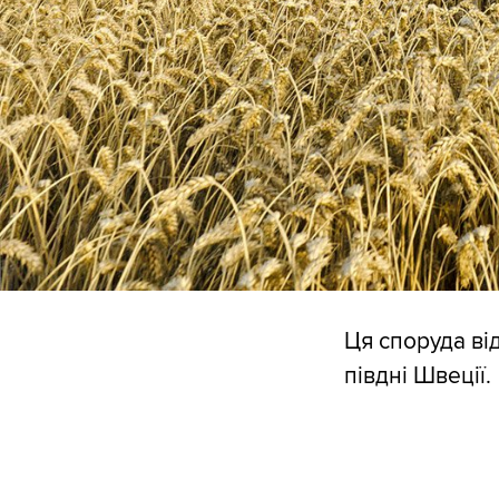
Ця споруда від
півдні Швеції.