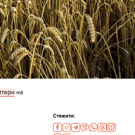
ттерн
на
Стежити: