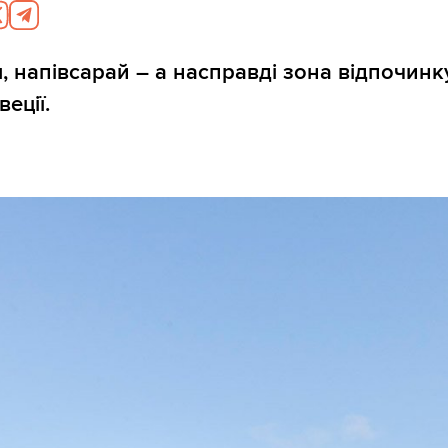
, напівсарай – а насправді зона відпочинку
еції.