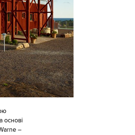
ою
а основі
Warne –