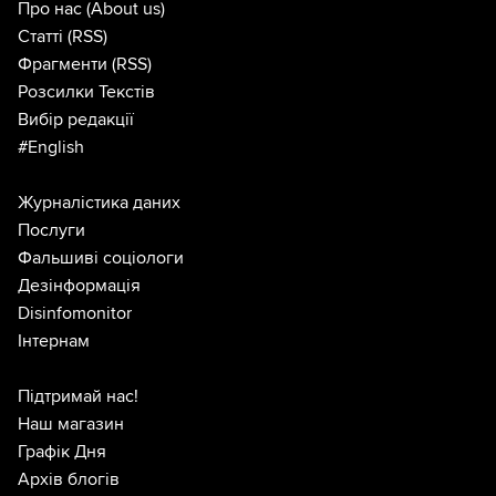
Про нас
(About us)
Статті
(RSS)
Фрагменти
(RSS)
Розсилки Текстів
Вибір редакції
#English
Журналістика даних
Послуги
Фальшиві соціологи
Дезінформація
Disinfomonitor
Інтернам
Підтримай нас!
Наш магазин
Графік Дня
Архів блогів