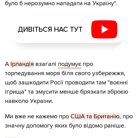
було б нерозумно нападати на Україну".
ДИВІТЬСЯ НАС ТУТ
А
Ірландія
взагалі
подумує
про
торпедування моря біля свого узбережжя,
щоб зашкодити Росії проводити там "воєнні
ігрища" та змусити менше брязкати зброєю
навколо України.
Ми вже не кажемо про
США та Британію
, про
значну допомогу яких було відомо раніше.