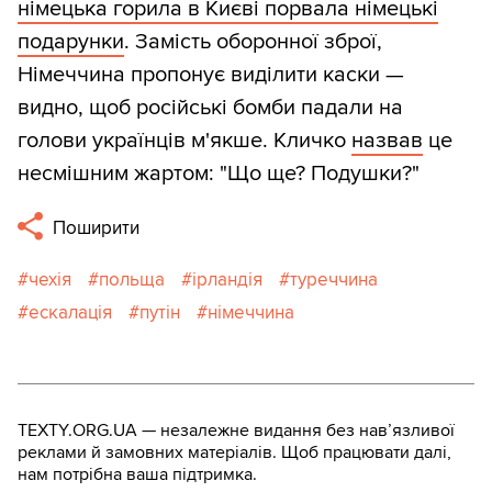
німецька горила в Києві порвала німецькі
подарунки
. Замість оборонної зброї,
Німеччина пропонує виділити каски —
видно, щоб російські бомби падали на
голови українців м'якше. Кличко
назвав
це
несмішним жартом: "Що ще? Подушки?"
Поширити
чехія
польща
ірландія
туреччина
ескалація
путін
німеччина
TEXTY.ORG.UA — незалежне видання без навʼязливої
реклами й замовних матеріалів. Щоб працювати далі,
нам потрібна ваша підтримка.