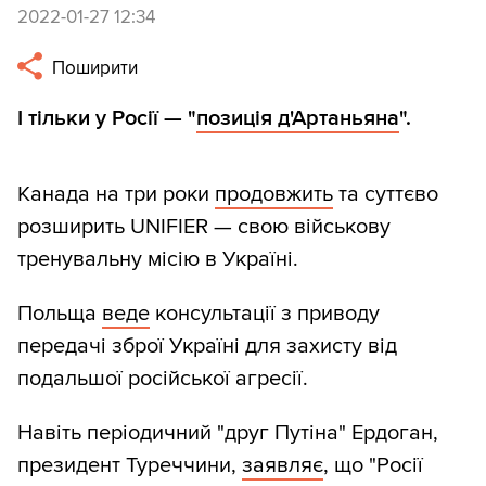
2022-01-27 12:34
Поширити
І тільки у Росії — "
позиція д'Артаньяна
".
Канада на три роки
продовжить
та суттєво
розширить UNIFIER — свою військову
тренувальну місію в Україні.
Польща
веде
консультації з приводу
передачі зброї Україні для захисту від
подальшої російської агресії.
Навіть періодичний "друг Путіна" Ердоган,
президент Туреччини,
заявляє
, що "Росії