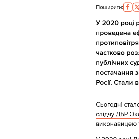
Поширити
:
У 2020 році 
проведена еф
протиповітря
частково роз
публічних су
постачання з
Росії. Стали 
Сьогодні стал
слідчу ДБР Ок
виконавицею у