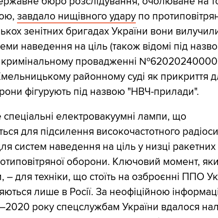
ержавне бюро розслідування, очолюване на т
ою,
завдало нищівного удару
по протиповітрян
ількох зенітних бригадах України вони вилучил
еми наведення на ціль (також відомі під назв
. У кримінальному провадженні №6202024000
Хмельницькому районному суді як прикриття дл
строни фігурують під назвою "НВЧ-прилади".
е спеціальні електровакуумні лампи, що
ься для підсилення високочастотного радіосиг
ля систем наведення на ціль у низці ракетних
отиповітряної оборони. Ключовий момент, як
, – для техніки, що стоїть на озброєнні ППО Ук
ються лише в Росії. За неофіційною інформац
–2020 року спецслужбам України вдалося на