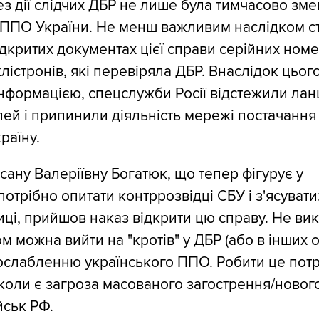
з дії слідчих ДБР не лише була тимчасово зм
 ППО України. Не менш важливим наслідком с
ідкритих документах цієї справи серійних номер
істронів, які перевіряла ДБР. Внаслідок цього
нформацією, спецслужби Росії відстежили ла
ей і припинили діяльність мережі постачання
раїну.
сану Валеріївну Богатюк, що тепер фігурує у
потрібно опитати контррозвідці СБУ і з'ясувати:
виці, прийшов наказ відкрити цю справу. Не ви
 можна вийти на "кротів" у ДБР (або в інших о
слабленню українського ППО. Робити це пот
 коли є загроза масованого загострення/новог
йськ РФ.