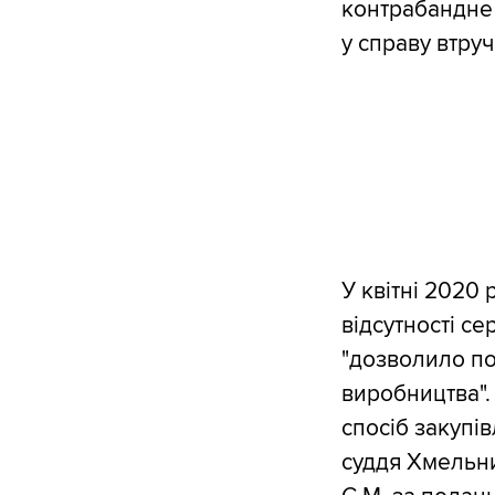
контрабандне 
у справу втру
У квітні 2020
відсутності се
"дозволило по
виробництва".
спосіб закупі
суддя Хмельни