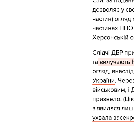
С.М. за подан
дозволяє у св
частин) огляд
частинах ППО 
Херсонській о
Слідчі ДБР п
та
вилучають 
огляд, внаслі
України
. Чере
військовим, і 
призвело. (Цік
з'явилася лиш
ухвала засек