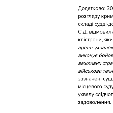
Додатково: 30
розгляду крим
складі судді-д
С.Д. відмовил
клістрони, як
арешт ухвалою 
виконує бойов
важливих страт
військова техн
зазначені судд
місцевого суду
ухвалу слідчог
задоволення.