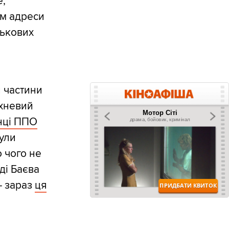
е,
ім адреси
ськових
и частини
рхневий
інці ППО
ули
о чого не
ді Баєва
– зараз
ця