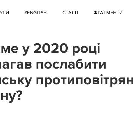
УГИ
#ENGLISH
СТАТТІ
ФРАГМЕНТИ
аме у 2020 році
агав послабити
нську протиповітря
ну?