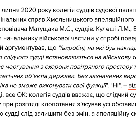
 липня 2020 року колегія суддів судової палат
інальних справ Хмельницького апеляційного 
оповідача Матущака М.С., суддів: Кулеші Л.М.,
и начальнику військової частини у спробі пов
ий аргументував, що
"(вироби), на які був накл
слідчого судді встановлюються на військову те
е чергування з охорони повітряного простору 
егічних об`єктів держави. Без зазначених виро
іка не зможе виконувати свої функції
". "Ні", –
ві
і, все ОК: колегія суддів вважає, що слідчий с
 при розгляді клопотання з`ясував усі обстави
о судді слід залишити без змін, а апеляційну с