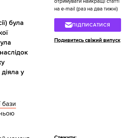
отримувати найкращі статті
на e-mail (раз на два тижні)
ї) була
ПІДПИСАТИСЯ
кої
Подивитись свіжий випуск
була
внаслідок
жу
 діяла у
ї бази
дньою
Стежити: