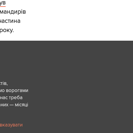
ув
омандирів
частина
 року.
ів,
ємо ворогами
 нас треба
них — місяці
 вказувати