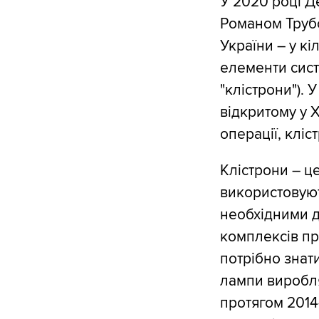
У 2020 році Д
Романом Труб
України – у к
елементи сист
"клістрони")
відкритому у 
операції, клі
Клістрони – ц
використовуют
необхідними д
комплексів пр
потрібно знати
лампи виробля
протягом 2014