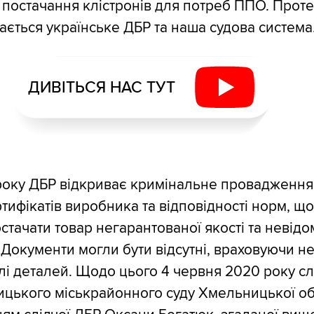
постачання клістронів для потреб ППО. Проте
чається українське ДБР та наша судова система
ДИВІТЬСЯ НАС ТУТ
 року ДБР відкриває кримінальне провадженн
ртифікатів виробника та відповідності норм, що
стачати товар негарантованої якості та невідо
 Документи могли бути відсутні, враховуючи н
влі деталей. Щодо цього 4 червня 2020 року с
цького міськрайонного суду Хмельницької об