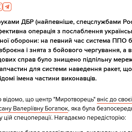
руками ДБР (найпевніше, спецслужбами Росі
ективна операція з послаблення українсь
ної оборони: на певний час система ППО 
зброєна і знята з бойового чергування, а 
дових справ було знищено підпільну мере
апчастин для системи наведення ракет, що
відомі імена частини виконавців.
о відомо, що центр "Миротворець"
вніс до своє
сану Валеріївну Богатюк
, яка була безпосере
 цій спецоперації. Нагадаємо передісторію: