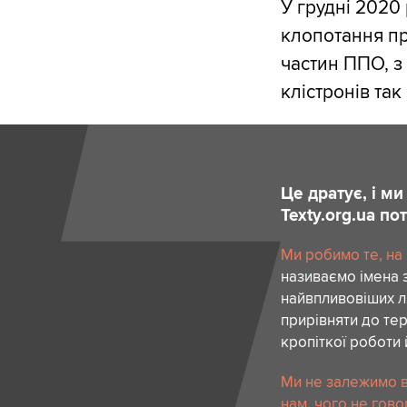
У грудні 2020
клопотання пр
частин ППО, з
клістронів так
Це дратує, і м
Texty.org.ua п
Ми робимо те, на
називаємо імена 
найвпливовіших лю
прирівняти до тер
кропіткої роботи 
Ми не залежимо в
нам, чого не гово