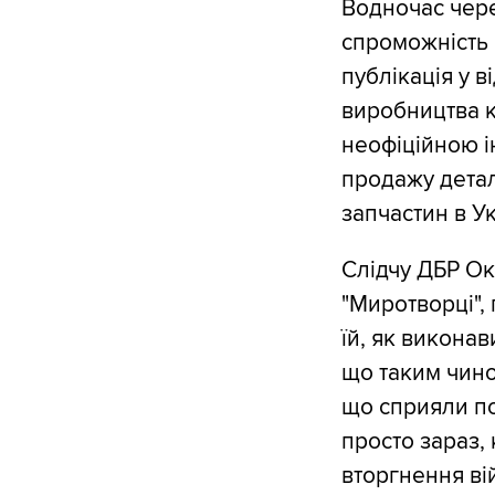
Водночас чере
спроможність
публікація у в
виробництва кл
неофіційною і
продажу детал
запчастин в Ук
Слідчу ДБР Ок
"Миротворці", 
їй, як викона
що таким чином
що сприяли по
просто зараз,
вторгнення ві