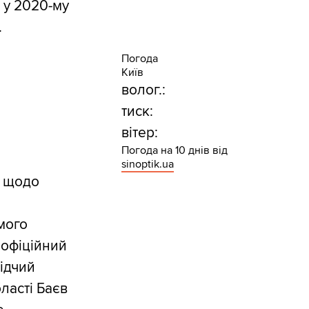
 у 2020-му
.
Погода
Київ
волог.:
тиск:
вітер:
Погода на 10 днів від
sinoptik.ua
я щодо
мого
еофіційний
лідчий
ласті Баєв