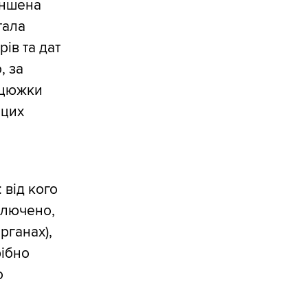
еншена
тала
ів та дат
, за
нцюжки
 цих
 від кого
ключено,
рганах),
рібно
о