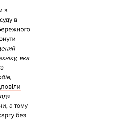
и з
суду в
 Бережного
ернути
адений
хніку, яка
та
бів,
дповіли
уддя
ни, а тому
каргу без