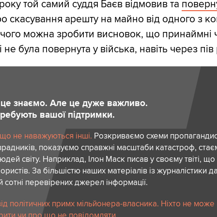
 року той самий суддя Баєв відмовив та
поверн
о скасування арешту на майно від одного з к
 чого можна зробити висновок, що принаймні 
 і не була повернута у війська, навіть через пів
и це знаємо. Але це дуже важливо.
отребують вашої підтримки.
 що не наважуються інші.
Розкриваємо схеми пропагандист
зрадників, показуємо справжні масштаби катастроф, ста
дей світу. Наприклад, Ілон Маск писав у своєму твіті, що
ористів. За більшістю наших матеріалів із журналістики да
й сотні перевірених джерел інформації.
ід політичних примх мільйонера-власника. Ніхто не може
рити чи про що не повідомляти.