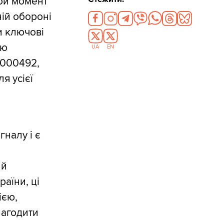
ой момент
ій обороні
и ключові
ою
UA
EN
0000492,
я усієї
налу і є
ий
раїни, ці
ією,
лагодити