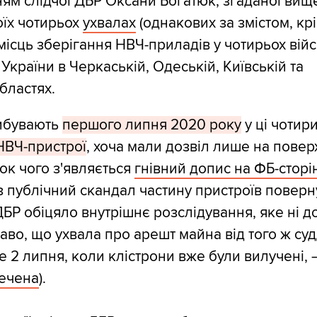
ням слідчої ДБР Оксани Богатюк, згаданої вищ
оїх чотирьох
ухвалах
(однакових за змістом, кр
 місць зберігання НВЧ-приладів у чотирьох вій
України в Черкаській, Одеській, Київській та
бластях.
рибувають
першого липня 2020 року
у ці чотир
НВЧ-пристрої
, хоча мали дозвіл лише на пове
док чого з'являється
гнівний допис на ФБ-стор
з публічний скандал частину пристроїв поверн
ДБР обіцяло внутрішнє розслідування, яке ні д
аво, що ухвала про арешт майна від того ж суд
е 2 липня, коли клістрони вже були вилучені, 
речена
).