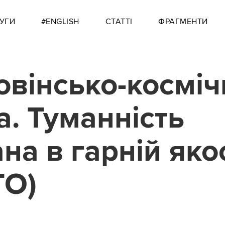
УГИ
#ENGLISH
СТАТТІ
ФРАГМЕНТИ
овінсько-косміч
а. Туманність
на в гарній якос
ТО)