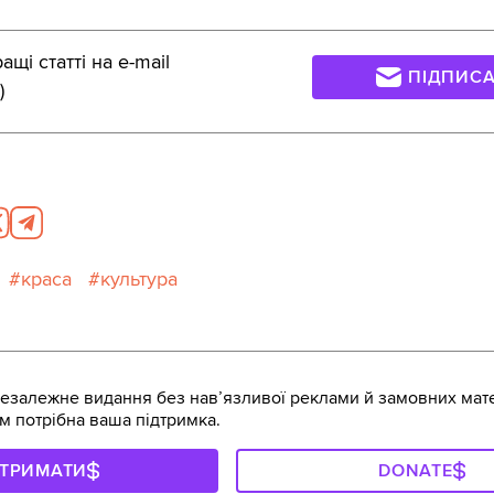
щі статті на e-mail
ПІДПИС
)
краса
культура
залежне видання без навʼязливої реклами й замовних мате
м потрібна ваша підтримка.
ДТРИМАТИ
DONATE