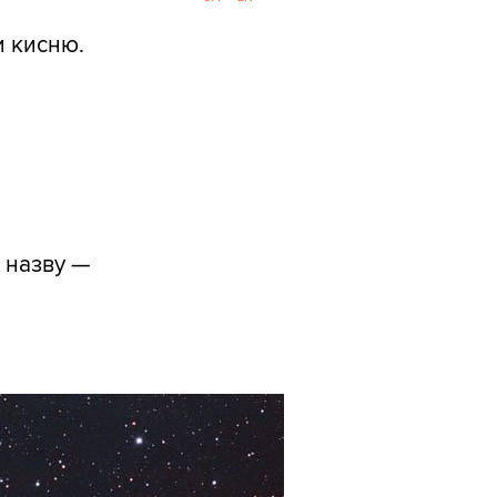
и кисню.
у назву —