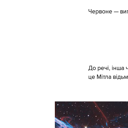
Червоне — вип
До речі, інша
це Мітла відьм