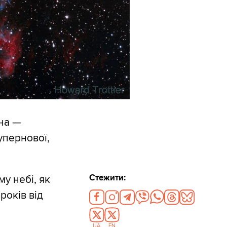
на —
упернової,
Стежити:
у небі, як
років від
UA
EN