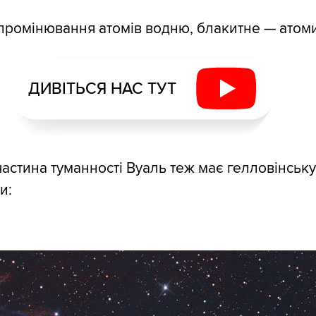
ромінювання атомів водню, блакитне — атом
ДИВІТЬСЯ НАС ТУТ
 частина туманності Вуаль теж має гелловінськ
и: