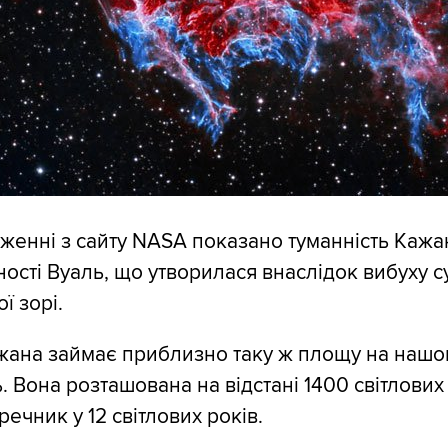
женні з сайту NASA показано туманність Кажа
ності Вуаль, що утворилася внаслідок вибуху с
ї зорі.
жана займає приблизно таку ж площу на нашом
 Вона розташована на відстані 1400 світлових 
речник у 12 світлових років.