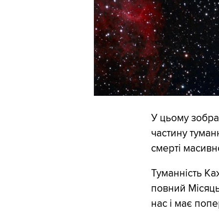
У цьому зобра
частину туман
смерті масивно
Туманність Ка
повний Місяць.
нас і має попе