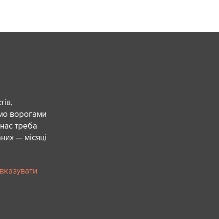
ів,
ємо ворогами
 нас треба
них — місяці
 вказувати