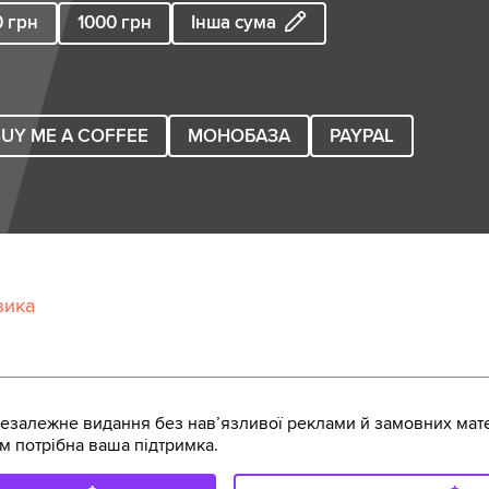
0
грн
1000
грн
Інша сума
UY ME A COFFEE
МОНОБАЗА
PAYPAL
зика
залежне видання без навʼязливої реклами й замовних мате
м потрібна ваша підтримка.