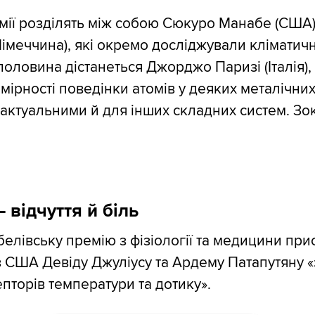
ії розділять між собою Сюкуро Манабе (США)
імеччина), які окремо досліджували кліматич
половина дістанеться Джорджо Паризі (Італія),
мірності поведінки атомів у деяких металічних
 актуальними й для інших складних систем. Зо
 відчуття й біль
елівську премію з фізіології та медицини при
 США Девіду Джуліусу та Ардему Патапутяну «
епторів температури та дотику».