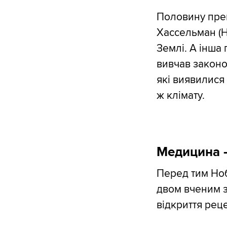
Половину прем
Хассельман (Н
Землі. А інша 
вивчав законо
які виявилися
ж клімату.
Медицина –
Перед тим Ноб
двом вченим з
відкриття рец