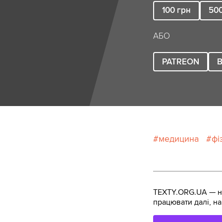
100
грн
50
АБО
PATREON
B
медицина
фі
TEXTY.ORG.UA — не
працювати далі, на