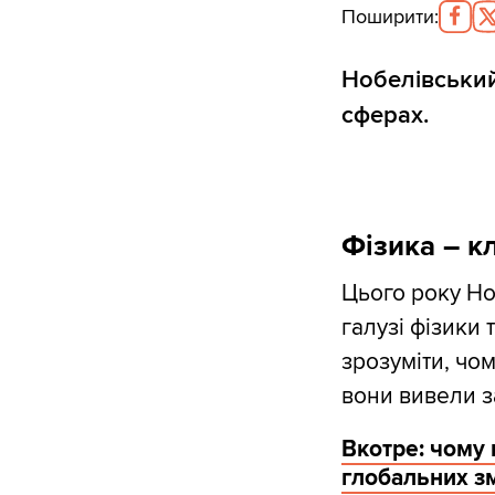
Поширити
:
Нобелівський
сферах.
Фізика – к
Цього року Но
галузі фізики
зрозуміти, чо
вони вивели з
Вкотре: чому
глобальних зм