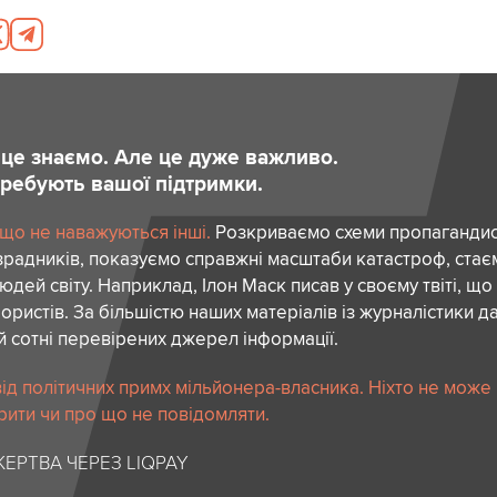
и це знаємо. Але це дуже важливо.
отребують вашої підтримки.
 що не наважуються інші.
Розкриваємо схеми пропагандист
зрадників, показуємо справжні масштаби катастроф, ста
дей світу. Наприклад, Ілон Маск писав у своєму твіті, що
ористів. За більшістю наших матеріалів із журналістики да
й сотні перевірених джерел інформації.
ід політичних примх мільйонера-власника. Ніхто не може
рити чи про що не повідомляти.
ЕРТВА ЧЕРЕЗ LIQPAY