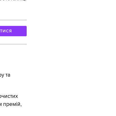
АТИСЯ
ру та
очистих
м премій,