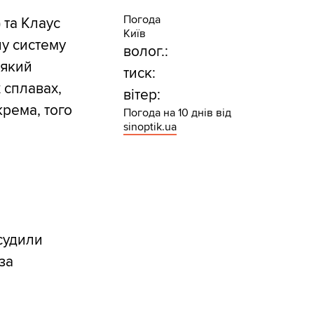
Погода
 та Клаус
Київ
ну систему
волог.:
 який
тиск:
 сплавах,
вітер:
крема, того
Погода на 10 днів від
sinoptik.ua
судили
за