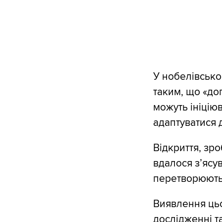
У нобелівсько
таким, що «доп
можуть ініцію
адаптуватися д
Відкриття, зр
вдалося з’ясу
перетворюютьс
Виявлення цьо
дослідженні та