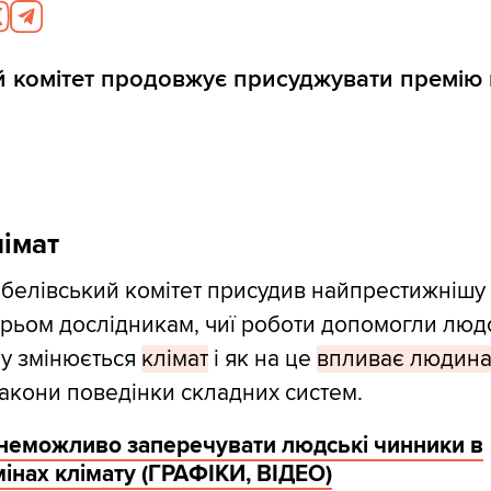
 комітет продовжує присуджувати премію 
лімат
белівський комітет присудив найпрестижнішу
 трьом дослідникам, чиї роботи допомогли люд
му змінюється
клімат
і як на це
впливає людин
акони поведінки складних систем.
 неможливо заперечувати людські чинники в
інах клімату (ГРАФІКИ, ВІДЕО)