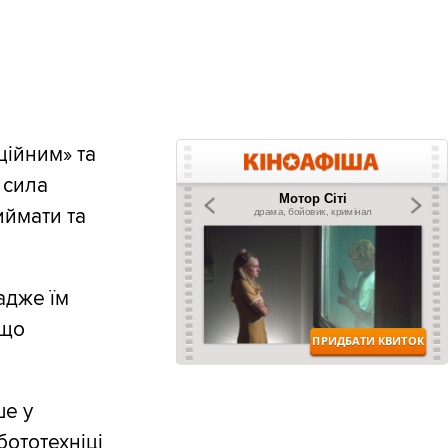
ційним» та
 сила
иймати та
адже їм
ощо
ше у
бототехніці