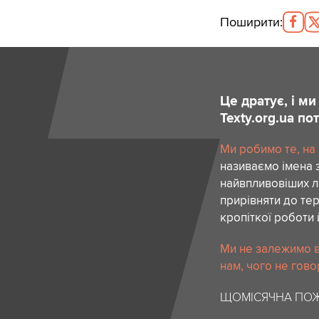
Поширити
:
Це дратує, і м
Texty.org.ua п
Ми робимо те, на
називаємо імена 
найвпливовіших лю
прирівняти до тер
кропіткої роботи 
Ми не залежимо в
нам, чого не гово
ЩОМІСЯЧНА ПОЖ