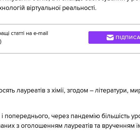
хнологій віртуальної реальності.
щі статті на e-mail
ПІДПИС
)
сять лауреатів з хімії, згодом – літератури, ми
к і попереднього, через пандемію більшість ур
язаних з оголошенням лауреатів та врученням ї