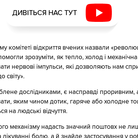
ДИВІТЬСЯ НАС ТУТ
му комітеті відкриття вчених назвали «револю
омогли зрозуміти, як тепло, холод і механічна
вати нервові імпульси, які дозволяють нам спр
о світу».
облене дослідниками, є насправді проривним, 
вати, яким чином дотик, гаряче або холодне т
я на людські відчуття.
го механізму надасть значний поштовх не ли
 лікуванні болю, а й знайде застосування у ро