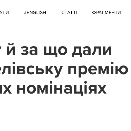
УГИ
#ENGLISH
СТАТТІ
ФРАГМЕНТИ
 й за що дали
лівську премію
их номінаціях
5