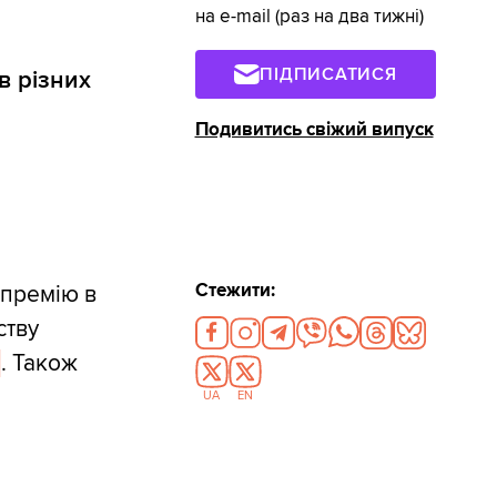
на e-mail (раз на два тижні)
ПІДПИСАТИСЯ
в різних
Подивитись свіжий випуск
Стежити:
 премію в
ству
а
. Також
UA
EN